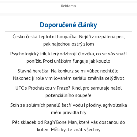
Doporučené články
Česko česká teplotní houpačka: Nejdřív rozpálená pec,
pak najednou ostrý zlom
Psychologický trik, který odzbrojí člověka, co se vás snaží
ponížit. Proti urážkám funguje jak kouzlo
Slavná herečka: Na konkurz se mi vůbec nechtělo.
Nakonec jí role v milovaném seriálu změnila celý život
UFC s Procházkou v Praze? Kincl pro samuraje našel
potenciálního soupeře
Stín ze solárních panelů šetří vodu i plodiny, agrivoltaika
mění pravidla hry
Pět skladeb od Rag’n’Bone Man, které vás dostanou do
kolen: Měli byste znát všechny