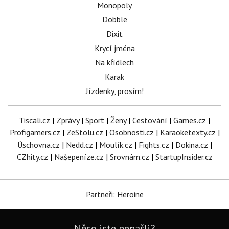
Monopoly
Dobble
Dixit
Krycí jména
Na křídlech
Karak
Jízdenky, prosím!
Tiscali.cz
|
Zprávy
|
Sport
|
Ženy
|
Cestování
|
Games.cz
|
Profigamers.cz
|
ZeStolu.cz
|
Osobnosti.cz
|
Karaoketexty.cz
|
Úschovna.cz
|
Nedd.cz
|
Moulík.cz
|
Fights.cz
|
Dokina.cz
|
CZhity.cz
|
Našepeníze.cz
|
Srovnám.cz
|
StartupInsider.cz
Partneři: Heroine
Něco jste nenašli?