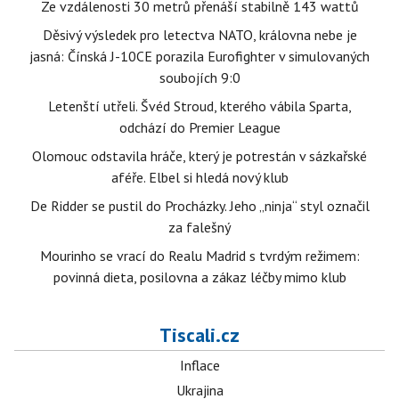
Ze vzdálenosti 30 metrů přenáší stabilně 143 wattů
Děsivý výsledek pro letectva NATO, královna nebe je
jasná: Čínská J-10CE porazila Eurofighter v simulovaných
soubojích 9:0
Letenští utřeli. Švéd Stroud, kterého vábila Sparta,
odchází do Premier League
Olomouc odstavila hráče, který je potrestán v sázkařské
aféře. Elbel si hledá nový klub
De Ridder se pustil do Procházky. Jeho „ninja“ styl označil
za falešný
Mourinho se vrací do Realu Madrid s tvrdým režimem:
povinná dieta, posilovna a zákaz léčby mimo klub
Tiscali.cz
Inflace
Ukrajina