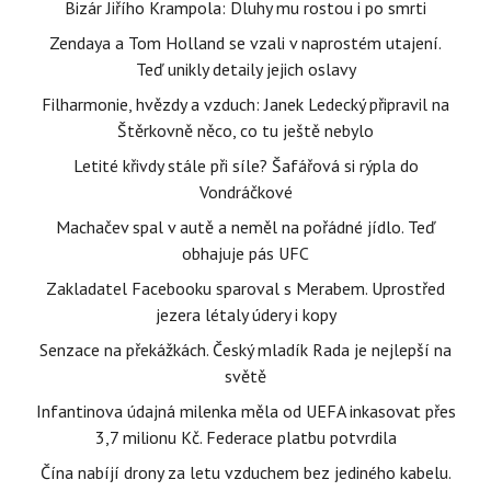
Bizár Jiřího Krampola: Dluhy mu rostou i po smrti
Zendaya a Tom Holland se vzali v naprostém utajení.
Teď unikly detaily jejich oslavy
Filharmonie, hvězdy a vzduch: Janek Ledecký připravil na
Štěrkovně něco, co tu ještě nebylo
Letité křivdy stále při síle? Šafářová si rýpla do
Vondráčkové
Machačev spal v autě a neměl na pořádné jídlo. Teď
obhajuje pás UFC
Zakladatel Facebooku sparoval s Merabem. Uprostřed
jezera létaly údery i kopy
Senzace na překážkách. Český mladík Rada je nejlepší na
světě
Infantinova údajná milenka měla od UEFA inkasovat přes
3,7 milionu Kč. Federace platbu potvrdila
Čína nabíjí drony za letu vzduchem bez jediného kabelu.