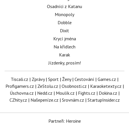
Osadníci z Katanu
Monopoly
Dobble
Dixit
Krycí jména
Na křídlech
Karak
Jízdenky, prosím!
Tiscali.cz
|
Zprávy
|
Sport
|
Ženy
|
Cestování
|
Games.cz
|
Profigamers.cz
|
ZeStolu.cz
|
Osobnosti.cz
|
Karaoketexty.cz
|
Úschovna.cz
|
Nedd.cz
|
Moulík.cz
|
Fights.cz
|
Dokina.cz
|
CZhity.cz
|
Našepeníze.cz
|
Srovnám.cz
|
StartupInsider.cz
Partneři: Heroine