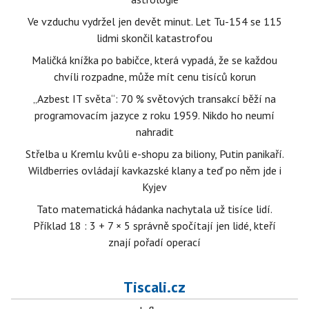
Ve vzduchu vydržel jen devět minut. Let Tu-154 se 115
lidmi skončil katastrofou
Maličká knížka po babičce, která vypadá, že se každou
chvíli rozpadne, může mít cenu tisíců korun
„Azbest IT světa“: 70 % světových transakcí běží na
programovacím jazyce z roku 1959. Nikdo ho neumí
nahradit
Střelba u Kremlu kvůli e-shopu za biliony, Putin panikaří.
Wildberries ovládají kavkazské klany a teď po něm jde i
Kyjev
Tato matematická hádanka nachytala už tisíce lidí.
Příklad 18 : 3 + 7 × 5 správně spočítají jen lidé, kteří
znají pořadí operací
Tiscali.cz