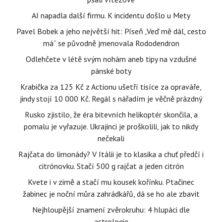
AI napadla další firmu. K incidentu došlo u Mety
Pavel Bobek a jeho největší hit: Píseň „Veď mě dál, cesto
má“ se původně jmenovala Rododendron
Odlehčete v létě svým nohám aneb tipy na vzdušné
pánské boty
Krabička za 125 Kč z Actionu ušetří tisíce za opraváře,
jindy stojí 10 000 Kč. Regál s nářadím je věčně prázdný
Rusko zjistilo, že éra bitevních helikoptér skončila, a
pomalu je vyřazuje. Ukrajinci je proškolili, jak to nikdy
nečekali
Rajčata do limonády? V Itálii je to klasika a chuť předčí i
citrónovku. Stačí 500 g rajčat a jeden citrón
Kvete i v zimě a stačí mu kousek kořínku. Ptačinec
žabinec je noční můra zahrádkářů, dá se ho ale zbavit
Nejhloupější znamení zvěrokruhu: 4 hlupáci dle
astrologie