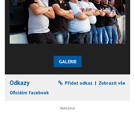
GALERIE
Odkazy
Přidat odkaz
|
Zobrazit vše
Oficiální facebook