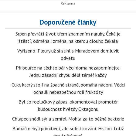
Doporučené články
Srpen převrátí život třem znamením naruby. Čeká je
štěstí, odměna i změna, na kterou dlouho čekala
Vyřízeno: Fleury už si stihl s Muradovem domluvit
odvetu
Při bouřce na těchto pár věcí doma nezapomínejte.
Jednu zásadní chybu dělá téměř každý
Cukr, který stojí na špatné straně, pomáhá nádoru. Vědci
odhalili nebezpečnou roli fruktózy
Byl to rozlučkový zápas, okomentoval promotér
budoucnost hvězdy Oktagonu
Chlapec snědl sýr a zemřel. Mohla za to běžná bakterie
Barbaři nebyli primitivní, ale sofistikovaní. Historii totiž
psali vítězové