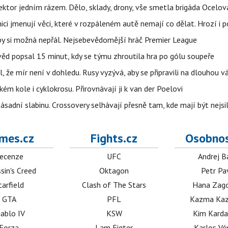
i sektor jedním rázem. Dělo, sklady, drony, vše smetla brigáda Ocelov
ci jmenují věci, které v rozpáleném autě nemají co dělat. Hrozí i p
 by si možná nepřál. Nejsebevědomější hráč Premier League
věd popsal 15 minut, kdy se týmu zhroutila hra po gólu soupeře
l, že mír není v dohledu. Rusy vyzývá, aby se připravili na dlouhou v
m kole i cyklokrosu. Přirovnávají ji k van der Poelovi
sadní slabinu. Crossovery selhávají přesně tam, kde mají být nejsil
mes.cz
Fights.cz
Osobnos
ecenze
UFC
Andrej B
sin's Creed
Oktagon
Petr Pa
tarfield
Clash of The Stars
Hana Zag
GTA
PFL
Kazma Kaz
iablo IV
KSW
Kim Karda
Forza
I am Figter
Karlos V