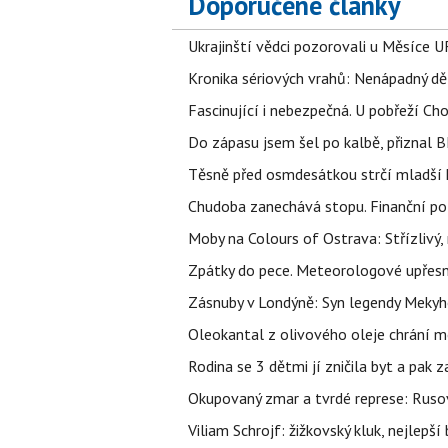
Doporučené články
Ukrajinští vědci pozorovali u Měsíce U
Kronika sériových vrahů: Nenápadný děln
Fascinující i nebezpečná. U pobřeží Ch
Do zápasu jsem šel po kalbě, přiznal
Těsně před osmdesátkou strčí mladší k
Chudoba zanechává stopu. Finanční pot
Moby na Colours of Ostrava: Střízlivý, 
Zpátky do pece. Meteorologové upřesn
Zásnuby v Londýně: Syn legendy Mekyho
Oleokantal z olivového oleje chrání m
Rodina se 3 dětmi jí zničila byt a pak 
Okupovaný zmar a tvrdé represe: Rusov
Viliam Schrojf: žižkovský kluk, nejlepší