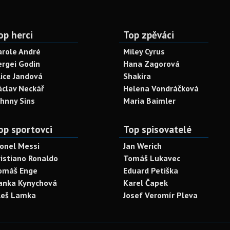
op herci
Top zpěváci
arole André
Miley Cyrus
ergei Godin
Hana Zagorová
lice Jandová
Shakira
áclav Neckář
Helena Vondráčková
ohnny Sins
Maria Baimler
op sportovci
Top spisovatelé
ionel Messi
Jan Werich
ristiano Ronaldo
Tomáš Lukavec
omáš Enge
Eduard Petiška
anka Kynychová
Karel Čapek
leš Lamka
Josef Veromír Pleva