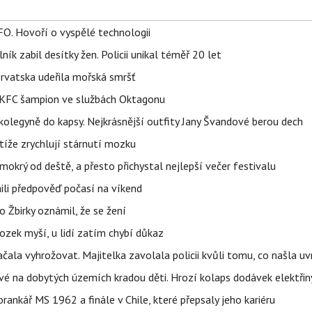
FO. Hovoří o vyspělé technologii
ík zabil desítky žen. Policii unikal téměř 20 let
orvatska udeřila mořská smršť
 BKFC šampion ve službách Oktagonu
olegyně do kapsy. Nejkrásnější outfity Jany Švandové berou dech
íže zrychlují stárnutí mozku
mokrý od deště, a přesto přichystal nejlepší večer festivalu
ili předpověď počasí na víkend
 Žbirky oznámil, že se žení
ozek myší, u lidí zatím chybí důkaz
začala vyhrožovat. Majitelka zavolala policii kvůli tomu, co našla uv
é na dobytých územích kradou děti. Hrozí kolaps dodávek elektřiny
 brankář MS 1962 a finále v Chile, které přepsaly jeho kariéru