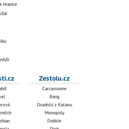
á Hranice
ožár
álku
nější
ti.cz
Zestolu.cz
abiš
Carcassonne
vel
Bang
orová
Osadníci z Katanu
mitch
Monopoly
shian
Dobble
émola
Dixit