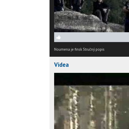
Noumena je finsk
Stručný popis
Videa