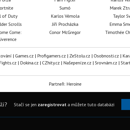
ortnite
Sumó
Marek Ztr
l of Duty
Karlos Vémola
Taylor S
lder Scrolls
Jiří Procházka
Emma Sm
dome Come:
Conor McGregor
Timothée C
iverence
tování
|
Games.cz
|
Profigamers.cz
|
ZeStolu.cz
|
Osobnosti.cz
|
Kar
Fights.cz
|
Dokina.cz
|
CZhity.cz
|
Našepeníze.cz
|
Srovnám.cz
|
Star
Partneři: Heroine
li?
Stačí se jen
zaregistrovat
a můžete tuto databázi