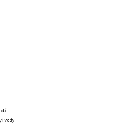
nitř
 i vody