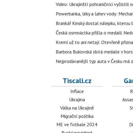
Video: Ukrajinští pohraničníci vyčistil
Powerbanka, léky a lahev vody: Mechani
Brankář Kinský dostal nálepku, kterou
Česká osmnáctka přišla o medaili. Ned
Kreml už to ani netají. Otevřeně přizna
Barbora Bukovská sbírá medaile v horské
Nejprodávanější typ auta v Česku má zá
Tiscali.cz
Ga
Inflace
R
Ukrajina
Assas
Válka na Ukrajině
S
Migrační politika
ME ve fotbale 2024
D
Ruský prezident