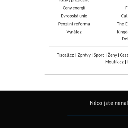
Ceny energií
F
Evropská unie
Cal
Penzijní reforma
The E
Vynález
King
Del
Tiscali.cz
|
Zprávy
|
Sport
|
Ženy
|
Ces
Moulík.cz
|
Něco jste nenaš