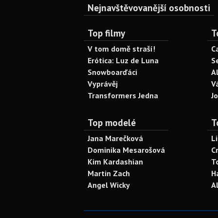
Nejnavštěvovanější osobnosti
Top filmy
T
V tom domě straší!
C
Erótica: Luz de Luna
S
Snowboarďáci
A
Vyprávěj
V
Transformers Jedna
J
Top modelé
T
Jana Marečková
L
Dominika Mesarošová
C
Kim Kardashian
T
Martin Zach
H
Angel Wicky
A