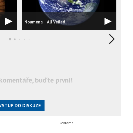
Noumena - All Veiled
Noum
komentáře, buďte první!
VSTUP DO DISKUZE