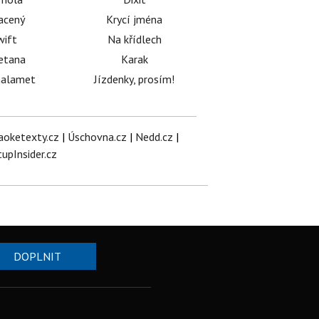
acený
Krycí jména
wift
Na křídlech
etana
Karak
halamet
Jízdenky, prosím!
aoketexty.cz
|
Úschovna.cz
|
Nedd.cz
|
tupInsider.cz
DOPLNIT