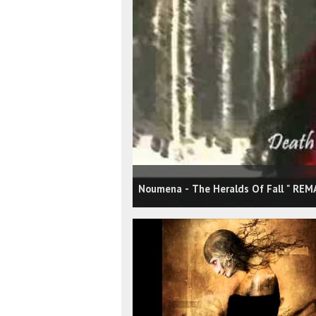
Noumena - The Heralds Of Fall " REMAS