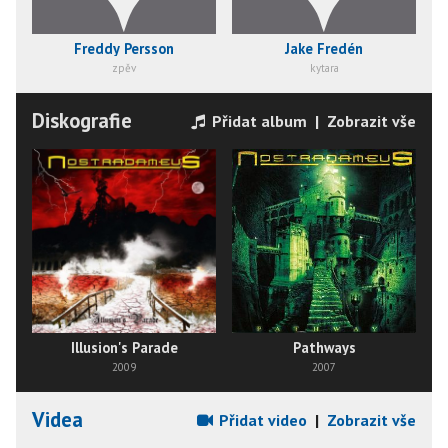
Freddy Persson
Jake Fredén
zpěv
kytara
Diskografie
Přidat album
|
Zobrazit vše
Illusion's Parade
Pathways
2009
2007
Videa
Přidat video
|
Zobrazit vše