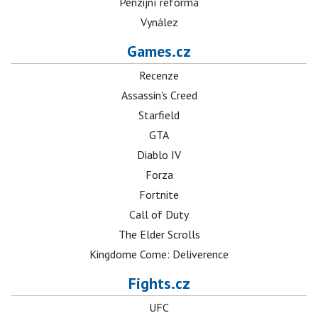
Penzijní reforma
Vynález
Games.cz
Recenze
Assassin's Creed
Starfield
GTA
Diablo IV
Forza
Fortnite
Call of Duty
The Elder Scrolls
Kingdome Come: Deliverence
Fights.cz
UFC