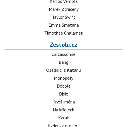
Karlos Vémola
Marek Ztracený
Taylor Swift
Emma Smetana
Timothée Chalamet
Zestolu.cz
Carcassonne
Bang
Osadníci z Katanu
Monopoly
Dobble
Dixit
Krycí jména
Na křídlech
Karak
Jízdenky, prosím!