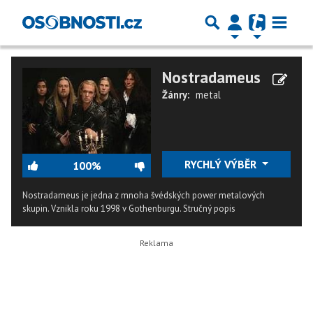
Nostradameus
Žánry:
metal
RYCHLÝ VÝBĚR
100%
Nostradameus je jedna z mnoha švédských power metalových
skupin. Vznikla roku 1998 v Gothenburgu.
Stručný popis