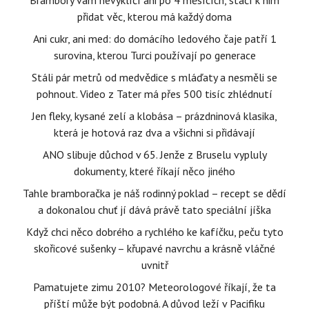
Brambory vám nevyklíčí ani po 4 měsících, stačí k nim
přidat věc, kterou má každý doma
Ani cukr, ani med: do domácího ledového čaje patří 1
surovina, kterou Turci používají po generace
Stáli pár metrů od medvědice s mláďaty a nesměli se
pohnout. Video z Tater má přes 500 tisíc zhlédnutí
Jen fleky, kysané zelí a klobása – prázdninová klasika,
která je hotová raz dva a všichni si přidávají
ANO slibuje důchod v 65. Jenže z Bruselu vypluly
dokumenty, které říkají něco jiného
Tahle bramboračka je náš rodinný poklad – recept se dědí
a dokonalou chuť jí dává právě tato speciální jíška
Když chci něco dobrého a rychlého ke kafíčku, peču tyto
skořicové sušenky – křupavé navrchu a krásně vláčné
uvnitř
Pamatujete zimu 2010? Meteorologové říkají, že ta
příští může být podobná. A důvod leží v Pacifiku