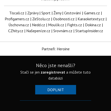
Tiscali.cz
|
Zprávy
|
Sport
|
Ženy
|
Cestování
|
Games.cz
|
Profigamers.cz
|
ZeStolu.cz
|
Osobnosti.cz
|
Karaoketexty.cz
|
Úschovna.cz
|
Nedd.cz
|
Moulík.cz
|
Fights.cz
|
Dokina.cz
|
CZhity.cz
|
Našepeníze.cz
|
Srovnám.cz
|
StartupInsider.cz
Partneři: Heroine
Něco jste nenašli?
Stačí se jen
zaregistrovat
a můžete tuto
databázi
DOPLNIT