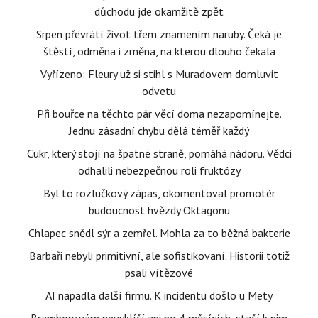
důchodu jde okamžitě zpět
Srpen převrátí život třem znamením naruby. Čeká je
štěstí, odměna i změna, na kterou dlouho čekala
Vyřízeno: Fleury už si stihl s Muradovem domluvit
odvetu
Při bouřce na těchto pár věcí doma nezapomínejte.
Jednu zásadní chybu dělá téměř každý
Cukr, který stojí na špatné straně, pomáhá nádoru. Vědci
odhalili nebezpečnou roli fruktózy
Byl to rozlučkový zápas, okomentoval promotér
budoucnost hvězdy Oktagonu
Chlapec snědl sýr a zemřel. Mohla za to běžná bakterie
Barbaři nebyli primitivní, ale sofistikovaní. Historii totiž
psali vítězové
AI napadla další firmu. K incidentu došlo u Mety