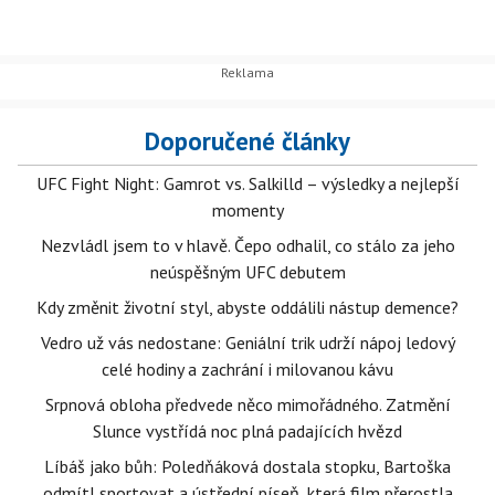
Doporučené články
UFC Fight Night: Gamrot vs. Salkilld – výsledky a nejlepší
momenty
Nezvládl jsem to v hlavě. Čepo odhalil, co stálo za jeho
neúspěšným UFC debutem
Kdy změnit životní styl, abyste oddálili nástup demence?
Vedro už vás nedostane: Geniální trik udrží nápoj ledový
celé hodiny a zachrání i milovanou kávu
Srpnová obloha předvede něco mimořádného. Zatmění
Slunce vystřídá noc plná padajících hvězd
Líbáš jako bůh: Poledňáková dostala stopku, Bartoška
odmítl sportovat a ústřední píseň, která film přerostla