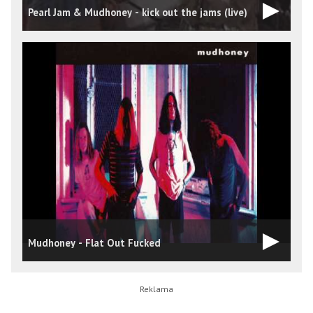
Pearl Jam & Mudhoney - kick out the jams (live)
M
Mudhoney - Flat Out Fucked
T