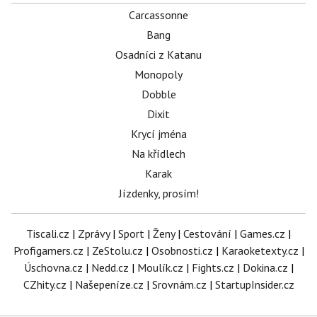
Carcassonne
Bang
Osadníci z Katanu
Monopoly
Dobble
Dixit
Krycí jména
Na křídlech
Karak
Jízdenky, prosím!
Tiscali.cz
|
Zprávy
|
Sport
|
Ženy
|
Cestování
|
Games.cz
|
Profigamers.cz
|
ZeStolu.cz
|
Osobnosti.cz
|
Karaoketexty.cz
|
Úschovna.cz
|
Nedd.cz
|
Moulík.cz
|
Fights.cz
|
Dokina.cz
|
CZhity.cz
|
Našepeníze.cz
|
Srovnám.cz
|
StartupInsider.cz