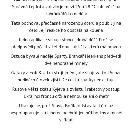
Správná teplota zálivky je mezi 25 a 28 °C, ale většina
zahrádkářů to nedělá
Táta pochoval předčasně narozenou dceru a políbil ji na
čelo. Její reakce ho dostala na kolena
Jedna aplikace slibuje slunce, druhá déšť. Proč se
předpovědi počasí v telefonu tak liší a která má pravdu
Ostuda bývalé naděje Sparty. Brankář Heerkens předvedl
dvě nehorázné minely
Galaxy Z Fold8 Ultra stojí jmění, ale stojí za to. Po pár
hodinách člověk zjistí, že cesta zpátky neexistuje
Rusové věští zkázu Kyjeva a zvěstují raketový postup.
Ukrajinci frontu drží a nehnou se ani o metr
Ukazuje se, proč Slavia Bořila odstavila. Tělo už
nespolupracuje, za Liberec odehrál jen půl hodiny a musel
střídat