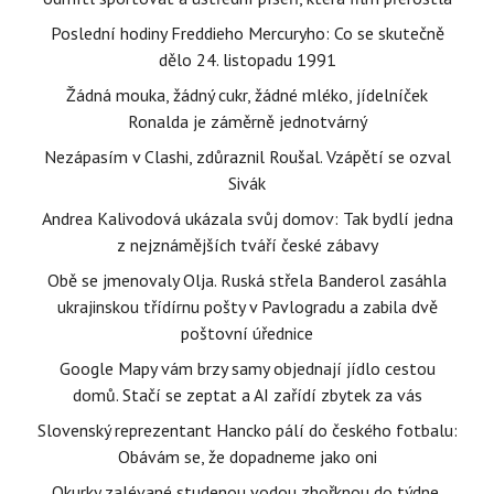
Poslední hodiny Freddieho Mercuryho: Co se skutečně
dělo 24. listopadu 1991
Žádná mouka, žádný cukr, žádné mléko, jídelníček
Ronalda je záměrně jednotvárný
Nezápasím v Clashi, zdůraznil Roušal. Vzápětí se ozval
Sivák
Andrea Kalivodová ukázala svůj domov: Tak bydlí jedna
z nejznámějších tváří české zábavy
Obě se jmenovaly Olja. Ruská střela Banderol zasáhla
ukrajinskou třídírnu pošty v Pavlogradu a zabila dvě
poštovní úřednice
Google Mapy vám brzy samy objednají jídlo cestou
domů. Stačí se zeptat a AI zařídí zbytek za vás
Slovenský reprezentant Hancko pálí do českého fotbalu:
Obávám se, že dopadneme jako oni
Okurky zalévané studenou vodou zhořknou do týdne.