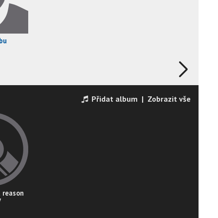
bu
Přidat album
|
Zobrazit vše
a reason
y