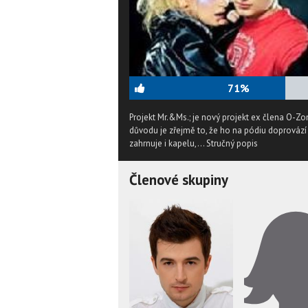
71%
Projekt Mr.&Ms.; je nový projekt ex člena O-Zon
důvodu je zřejmě to, že ho na pódiu doprovází 
zahrnuje i kapelu,...
Stručný popis
Členové skupiny