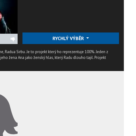
RYCHLÝ VÝBĚR
e, Radua Sirbu. Je to projekt který ho reprezentuje 100%. Jeden z
jeho žena Ana jako ženský hlas, který Radu dlouho tajil. Projekt