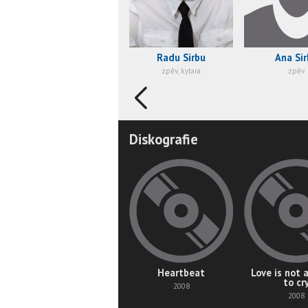
Radu Sirbu
Ana Sir
zpěv, kytara
zpěv
Diskografie
Heartbeat
Love is not 
to cr
2008
2008