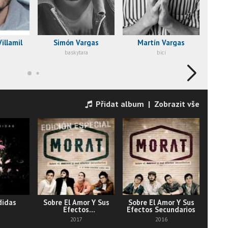
illamil
Simón Vargas
Martín Vargas
Ale
baskytara
bicí
Přidat album
|
Zobrazit vše
didas
Sobre El Amor Y Sus
Sobre El Amor Y Sus
Efectos
Efectos Secundarios
Secundarios... Y Unas
2017
2016
Cuantas Cosas Más