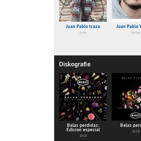
Juan Pablo Isaza
Juan Pablo V
zpěv
banjo
Diskografie
Balas perdidas:
Balas per
Edicion especial
2018
2018