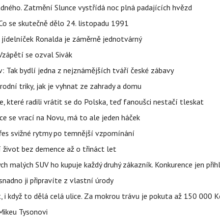
ného. Zatmění Slunce vystřídá noc plná padajících hvězd
Co se skutečně dělo 24. listopadu 1991
 jídelníček Ronalda je záměrně jednotvárný
Vzápětí se ozval Sivák
 Tak bydlí jedna z nejznámějších tváří české zábavy
rodní triky, jak je vyhnat ze zahrady a domu
 které radili vrátit se do Polska, teď fanoušci nestačí tleskat
ace se vrací na Novu, má to ale jeden háček
 přes svižné rytmy po temnější vzpomínání
í život bez demence až o třináct let
ých malých SUV ho kupuje každý druhý zákazník. Konkurence jen přihl
adno ji připravíte z vlastní úrody
t, i když to dělá celá ulice. Za mokrou trávu je pokuta až 150 000 K
Mikeu Tysonovi