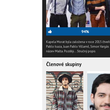
94%
Kapela Morat byla založena v roce 2015 čtveř
Pablo Isaza, Juan Pablo Villamil, Simon Vargás
název Malta. Později...
Stručný popis
Členové skupiny