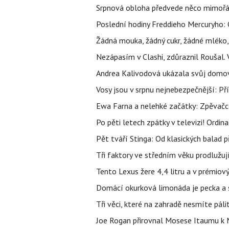
Srpnová obloha předvede něco mimořád
Poslední hodiny Freddieho Mercuryho: 
Žádná mouka, žádný cukr, žádné mléko,
Nezápasím v Clashi, zdůraznil Roušal. 
Andrea Kalivodová ukázala svůj domov:
Vosy jsou v srpnu nejnebezpečnější: Pří
Ewa Farna a nelehké začátky: Zpěvačce,
Po pěti letech zpátky v televizi! Ordin
Pět tváří Stinga: Od klasických balad
Tři faktory ve středním věku prodlužuj
Tento Lexus žere 4,4 litru a v prémiov
Domácí okurková limonáda je pecka a sn
Tři věci, které na zahradě nesmíte páli
Joe Rogan přirovnal Mosese Itaumu k 