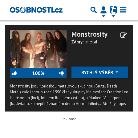
Monstrosity
Žánry:
metal
RYCHLÝ VÝBĚR
100%
Monstrosity jsou floridskou metalovou skupinou (Brutal Death
Metal) založenou v roce 1990 členy skupiny Malevolent Creation Lee
Harrisonem (bicí), Johnem Rubinem (kytara), a Markem Van Erpem
(baskytara). Po nepříliš známém demu Horror Infinity...
Stručný popis