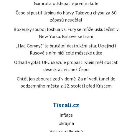
Gamrota odklepat v prvním kole
Čepo si pustil Urbinu do hlavy. Takovou chybu za 60
zápasů neudělal
Boxerský souboj Joshua vs. Fury se může uskutečnit v
New Yorku. Britové se brání
„Had Gorynyč“ je brutální destrukční síla. Ukrajinci i
Rusové s ním ničí celé městské ulice
Odhad výplat UFC ukazuje propast. Klein měl dostat
desetkrát víc než Čepo
Chtěl jen zbourat zeď v domě. Za ní vedl tunel do
podzemního města z 12. století před Kristem
Tiscali.cz
Inflace
Ukrajina
Válka na Ukrajině