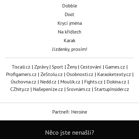
Dobble
Dixit
Krycí jména
Na křídlech
Karak
Jízdenky, prosím!
Tiscali.cz
|
Zprávy
|
Sport
|
Ženy
|
Cestování
|
Games.cz
|
Profigamers.cz
|
ZeStolu.cz
|
Osobnosti.cz
|
Karaoketexty.cz
|
Úschovna.cz
|
Nedd.cz
|
Moulík.cz
|
Fights.cz
|
Dokina.cz
|
CZhity.cz
|
Našepeníze.cz
|
Srovnám.cz
|
StartupInsider.cz
Partneři: Heroine
Něco jste nenašli?