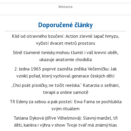
Doporučené články
Klid od otravného bzučení: Action zlevnil lapač hmyzu,
vyčistí dvacet metrů prostoru
Silně tlumené tenisky mohou tlumit i váš krevní oběh,
ukazuje anatomie chodidla
2. ledna 1965 poprvé zazněla znělka Večerníčku: Jak
vznikl pořad, který vychoval generace českých dětí
„Chci psát písničky, ne točit reelska.“ Katarzia o selhání,
terapii a online samotě
Tři Edeny za sebou a pak postel: Ewa Farna se pochlubila
svým rituálem
Tatiana Dyková (dříve Vilhelmová): Slavný manžel, tři
děti, kariéra i výhra v show Tvoje tvář má známý hlas