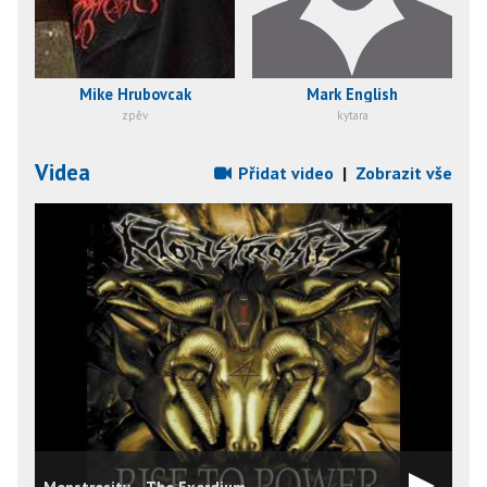
Mike Hrubovcak
Mark English
zpěv
kytara
Videa
Přidat video
|
Zobrazit vše