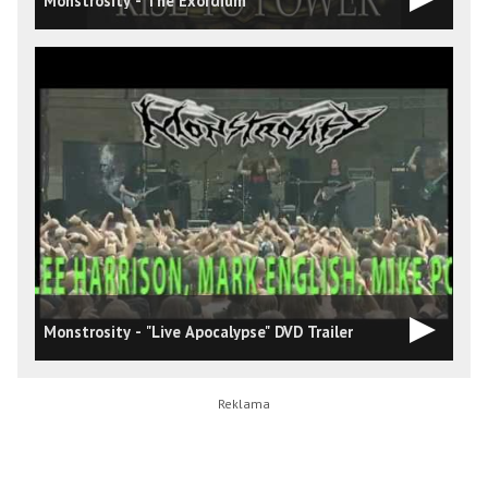
Monstrosity - The Exordium
D
Monstrosity - "Live Apocalypse" DVD Trailer
1