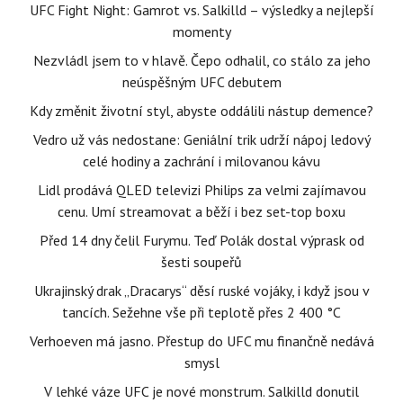
UFC Fight Night: Gamrot vs. Salkilld – výsledky a nejlepší
momenty
Nezvládl jsem to v hlavě. Čepo odhalil, co stálo za jeho
neúspěšným UFC debutem
Kdy změnit životní styl, abyste oddálili nástup demence?
Vedro už vás nedostane: Geniální trik udrží nápoj ledový
celé hodiny a zachrání i milovanou kávu
Lidl prodává QLED televizi Philips za velmi zajímavou
cenu. Umí streamovat a běží i bez set-top boxu
Před 14 dny čelil Furymu. Teď Polák dostal výprask od
šesti soupeřů
Ukrajinský drak „Dracarys“ děsí ruské vojáky, i když jsou v
tancích. Sežehne vše při teplotě přes 2 400 °C
Verhoeven má jasno. Přestup do UFC mu finančně nedává
smysl
V lehké váze UFC je nové monstrum. Salkilld donutil