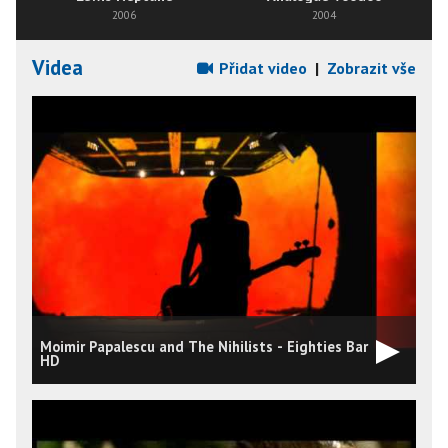
2006
2004
Videa
Přidat video
|
Zobrazit vše
Moimir Papalescu and The Nihilists - Eighties Bar
HD