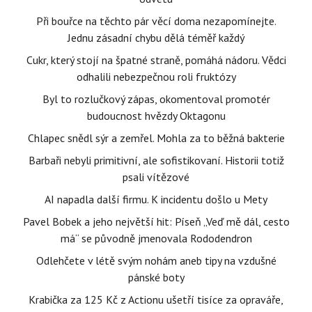
Při bouřce na těchto pár věcí doma nezapomínejte.
Jednu zásadní chybu dělá téměř každý
Cukr, který stojí na špatné straně, pomáhá nádoru. Vědci
odhalili nebezpečnou roli fruktózy
Byl to rozlučkový zápas, okomentoval promotér
budoucnost hvězdy Oktagonu
Chlapec snědl sýr a zemřel. Mohla za to běžná bakterie
Barbaři nebyli primitivní, ale sofistikovaní. Historii totiž
psali vítězové
AI napadla další firmu. K incidentu došlo u Mety
Pavel Bobek a jeho největší hit: Píseň „Veď mě dál, cesto
má“ se původně jmenovala Rododendron
Odlehčete v létě svým nohám aneb tipy na vzdušné
pánské boty
Krabička za 125 Kč z Actionu ušetří tisíce za opraváře,