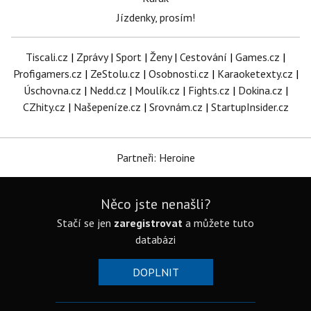
Jízdenky, prosím!
Tiscali.cz
|
Zprávy
|
Sport
|
Ženy
|
Cestování
|
Games.cz
|
Profigamers.cz
|
ZeStolu.cz
|
Osobnosti.cz
|
Karaoketexty.cz
|
Úschovna.cz
|
Nedd.cz
|
Moulík.cz
|
Fights.cz
|
Dokina.cz
|
CZhity.cz
|
Našepeníze.cz
|
Srovnám.cz
|
StartupInsider.cz
Partneři: Heroine
Něco jste nenašli?
Stačí se jen
zaregistrovat
a můžete tuto
databázi
DOPLNIT