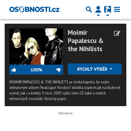
Moimir
Papalescu &
the Nihilists
RYCHLÝ VÝBĚR
100%
MOIMIR PAPALESCU & THE NIHILISTS je česká kapela. Se svým
debutovým albem "Analogue Voodoo" sklidila úspěch jak na klubové
scéně, tak i u kritiků. V roce 2005 vyšlo toto CD také u našich
německých sousedů.
Stručný popis