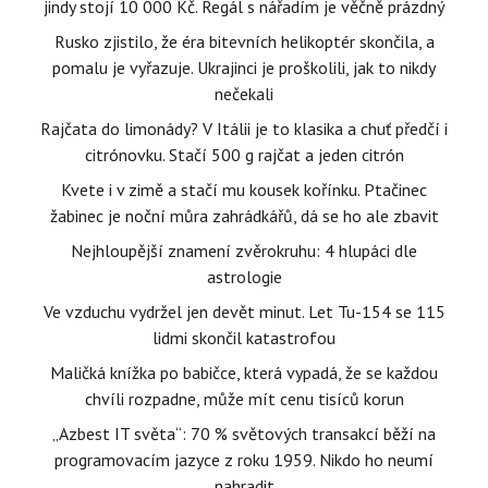
jindy stojí 10 000 Kč. Regál s nářadím je věčně prázdný
Rusko zjistilo, že éra bitevních helikoptér skončila, a
pomalu je vyřazuje. Ukrajinci je proškolili, jak to nikdy
nečekali
Rajčata do limonády? V Itálii je to klasika a chuť předčí i
citrónovku. Stačí 500 g rajčat a jeden citrón
Kvete i v zimě a stačí mu kousek kořínku. Ptačinec
žabinec je noční můra zahrádkářů, dá se ho ale zbavit
Nejhloupější znamení zvěrokruhu: 4 hlupáci dle
astrologie
Ve vzduchu vydržel jen devět minut. Let Tu-154 se 115
lidmi skončil katastrofou
Maličká knížka po babičce, která vypadá, že se každou
chvíli rozpadne, může mít cenu tisíců korun
„Azbest IT světa“: 70 % světových transakcí běží na
programovacím jazyce z roku 1959. Nikdo ho neumí
nahradit