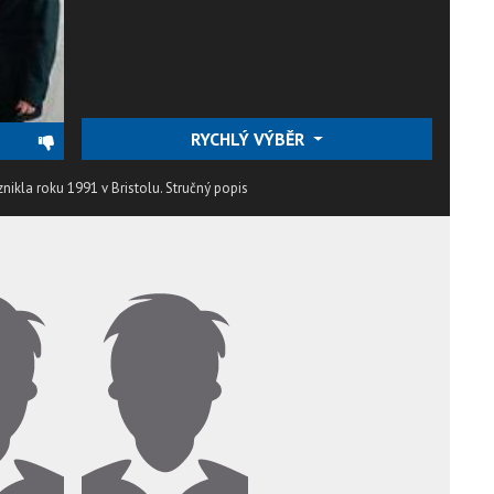
RYCHLÝ VÝBĚR
nikla roku 1991 v Bristolu.
Stručný popis