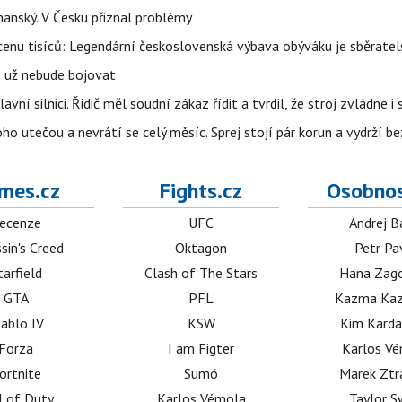
rhanský. V Česku přiznal problémy
cenu tisíců: Legendární československá výbava obýváku je sběrate
e už nebude bojovat
vní silnici. Řidič měl soudní zákaz řídit a tvrdil, že stroj zvládne i
ho utečou a nevrátí se celý měsíc. Sprej stojí pár korun a vydrží 
mes.cz
Fights.cz
Osobnos
ecenze
UFC
Andrej B
sin's Creed
Oktagon
Petr Pa
tarfield
Clash of The Stars
Hana Zag
GTA
PFL
Kazma Kaz
iablo IV
KSW
Kim Karda
Forza
I am Figter
Karlos V
ortnite
Sumó
Marek Ztr
l of Duty
Karlos Vémola
Taylor S