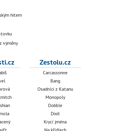
lským hitem
 stovku
bez výměny
ti.cz
Zestolu.cz
abiš
Carcassonne
vel
Bang
orová
Osadníci z Katanu
mitch
Monopoly
shian
Dobble
émola
Dixit
acený
Krycí jména
wift
Na křídlech