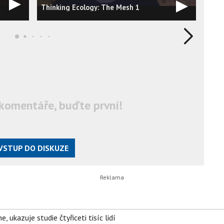
Thinking Ecology: The Mesh 1
MESH
komentáře, buďte první!
VSTUP DO DISKUZE
, ukazuje studie čtyřiceti tisíc lidí