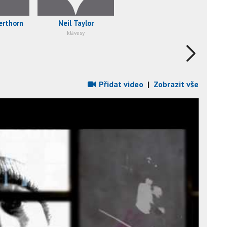
erthorn
Neil Taylor
klávesy
Přidat video
|
Zobrazit vše