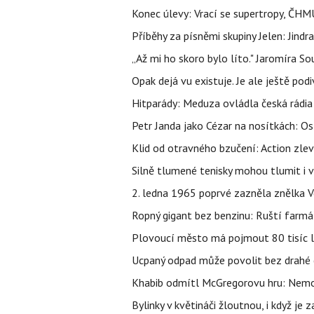
Konec úlevy: Vrací se supertropy, ČHM
Příběhy za písněmi skupiny Jelen: Jin
„Až mi ho skoro bylo líto." Jaromíra 
Opak dejá vu existuje. Je ale ještě podi
Hitparády: Meduza ovládla česká rádia 
Petr Janda jako Cézar na nosítkách: Os
Klid od otravného bzučení: Action zlev
Silně tlumené tenisky mohou tlumit i 
2. ledna 1965 poprvé zazněla znělka Ve
Ropný gigant bez benzinu: Ruští farmář
Plovoucí město má pojmout 80 tisíc lid
Ucpaný odpad může povolit bez drahé 
Khabib odmítl McGregorovu hru: Nemoh
Bylinky v květináči žloutnou, i když j