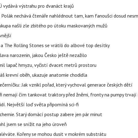
Ú vydává výstrahu pro dvanáct krajů
dra Polák nechává čtenáře nahlédnout tam, kam fanoušci dosud nesm
Soukupa našli zle zbitého po útoku maskovaných mužů
vnější
a The Rolling Stones se vrátili do albové top desítky
lava narozenin, jakou Česko ještě nezažilo
nil lapač hmyzu, vyčistí dvacet metrů prostoru
váš krevní oběh, ukazuje anatomie chodidla
černíčku: Jak vznikl pořad, který vychoval generace českých dětí
i nemají čím tankovat traktory před žněmi, fronty na pumpy trvají i
í. Největší loď světa připomíná sci-fi
chemie. Starý domácí postup zabere jen pár minut
l jsem se snížit na jeho úroveň
e zaléváte. Kořeny se mohou dusit v mokrém substrátu