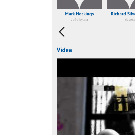
Mark Hockings
Richard Silv
zpěv, kytara
klávesy
Videa