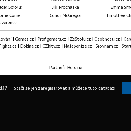
lder Scrolls
Jiří Procházka
Emma Sm
dome Come:
Conor McGregor
Timothée C
iverence
tování
|
Games.cz
|
Profigamers.cz
|
ZeStolu.cz
|
Osobnosti.cz
|
Kar
Fights.cz
|
Dokina.cz
|
CZhity.cz
|
Našepeníze.cz
|
Srovnám.cz
|
Star
Partneři: Heroine
li?
Stačí se jen
zaregistrovat
a můžete tuto databázi