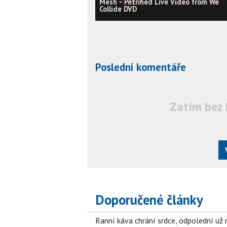
Mesh - Petrified Live Video from We
Collide DVD
Poslední komentáře
Zatím bez 
Doporučené články
Ranní káva chrání srdce, odpolední už ne