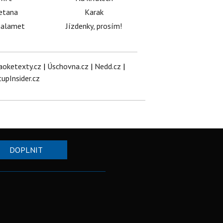
etana
Karak
halamet
Jízdenky, prosím!
aoketexty.cz
|
Úschovna.cz
|
Nedd.cz
|
tupInsider.cz
DOPLNIT