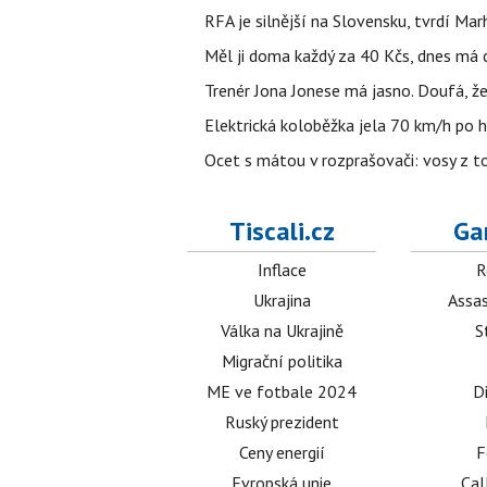
RFA je silnější na Slovensku, tvrdí Ma
Měl ji doma každý za 40 Kčs, dnes má 
Trenér Jona Jonese má jasno. Doufá, ž
Elektrická koloběžka jela 70 km/h po hla
Ocet s mátou v rozprašovači: vosy z to
Tiscali.cz
Ga
Inflace
R
Ukrajina
Assas
Válka na Ukrajině
S
Migrační politika
ME ve fotbale 2024
D
Ruský prezident
Ceny energií
F
Evropská unie
Cal