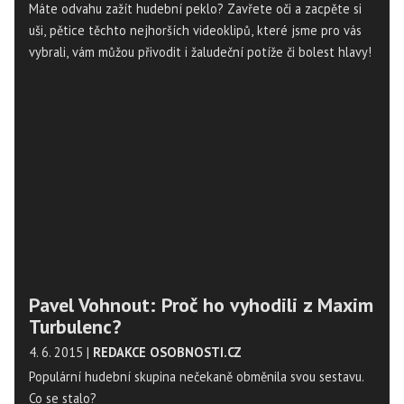
Máte odvahu zažít hudební peklo? Zavřete oči a zacpěte si
uši, pětice těchto nejhorších videoklipů, které jsme pro vás
vybrali, vám můžou přivodit i žaludeční potíže či bolest hlavy!
Pavel Vohnout: Proč ho vyhodili z Maxim
Turbulenc?
4. 6. 2015
|
REDAKCE OSOBNOSTI.CZ
Populární hudební skupina nečekaně obměnila svou sestavu.
Co se stalo?