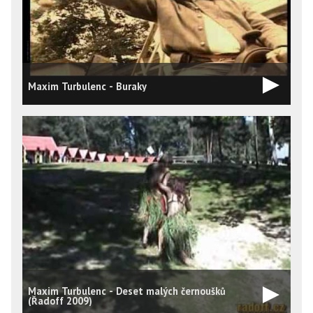
Maxim Turbulenc - Buraky
Maxim Turbulenc - Deset malých černoušků
N
(Řadoff 2009)
s