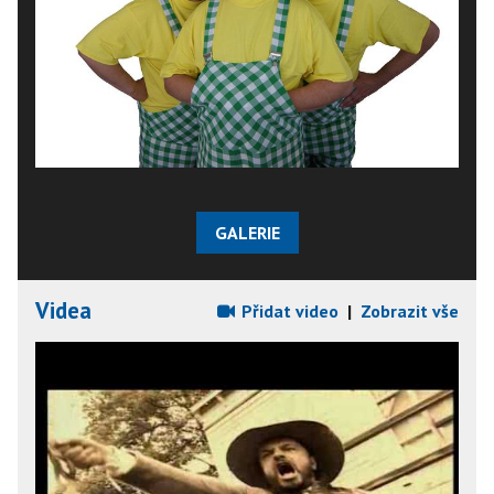
GALERIE
Videa
Přidat video
|
Zobrazit vše