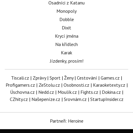
Osadníci z Katanu
Monopoly
Dobble
Dixit
Krycí jména
Na křídlech
Karak
Jízdenky, prosím!
Tiscali.cz
|
Zprávy
|
Sport
|
Ženy
|
Cestování
|
Games.cz
|
Profigamers.cz
|
ZeStolu.cz
|
Osobnosti.cz
|
Karaoketexty.cz
|
Úschovna.cz
|
Nedd.cz
|
Moulík.cz
|
Fights.cz
|
Dokina.cz
|
CZhity.cz
|
Našepeníze.cz
|
Srovnám.cz
|
StartupInsider.cz
Partneři: Heroine