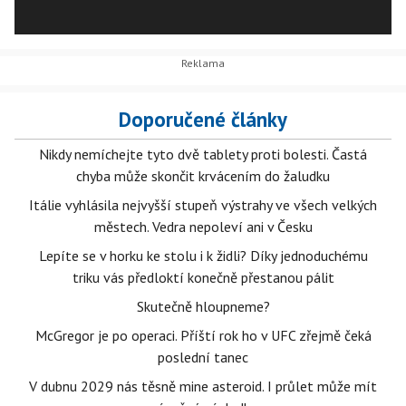
Doporučené články
Nikdy nemíchejte tyto dvě tablety proti bolesti. Častá
chyba může skončit krvácením do žaludku
Itálie vyhlásila nejvyšší stupeň výstrahy ve všech velkých
městech. Vedra nepoleví ani v Česku
Lepíte se v horku ke stolu i k židli? Díky jednoduchému
triku vás předloktí konečně přestanou pálit
Skutečně hloupneme?
McGregor je po operaci. Příští rok ho v UFC zřejmě čeká
poslední tanec
V dubnu 2029 nás těsně mine asteroid. I průlet může mít