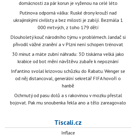
domácnosti za pár korun je vyženou na celé léto
Putinova odporná válka: Ruské drony krouží nad
ukrajinskými civilisty a bez milosti je zabíjí. Bezmála 1
000 mrtvých, z toho 179 dětí
Dlouholetý kouč národního týmu v problémech. Jandač si
přivodil vážné zranění a v Plzni není schopen trénovat
30 minut a máte zubní náhradu: 3D tiskárna velká jako
krabice od bot mění návštěvu zubaře k nepoznání
Infantino svolal krizovou schůzku do Rabatu. Wenger se
od něj distancoval, generální sekretář FIFA hovoří o
hanbě
Ochrnutý od pasu dolů a s rakovinou v mozku přestal
bojovat. Pak mu snoubenka řekla ano a tělo zareagovalo
Tiscali.cz
Inflace