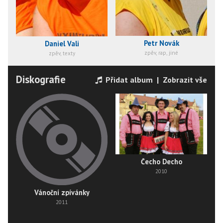
Petr Novák
Daniel Vali
zpěv, rap, jiné
zpěv, texty
Diskografie
Přidat album
|
Zobrazit vše
Čecho Decho
2010
Vánoční zpívánky
2011