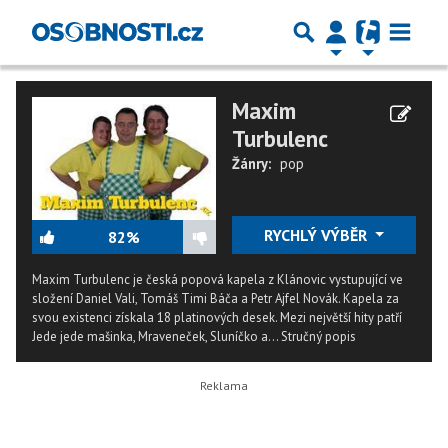
Maxim
Turbulenc
Žánry:
pop
RYCHLÝ VÝBĚR
82%
Maxim Turbulenc je česká popová kapela z Klánovic vystupující ve
složení Daniel Vali, Tomáš Timi Báča a Petr Ajfel Novák. Kapela za
svou existenci získala 18 platinových desek. Mezi největší hity patří
Jede jede mašinka, Mraveneček, Sluníčko a...
Stručný popis