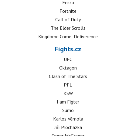
Forza
Fortnite
Call of Duty
The Elder Scrolls
Kingdome Come: Deliverence
Fights.cz
UFC
Oktagon
Clash of The Stars
PFL
KSW
I am Figter
Sumó
Karlos Vémola
Jiří Procházka
Conor McGregor