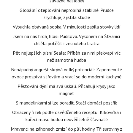
závažné následky
Globální oteplování neprobíhá stabilně. Prudce
zrychluje, zjistila studie
Vybuchla obávaná sopka. V minulosti zabila stovky lidí
Jsem na nás hrdá, hlásí Pudilová. Výkonem na Štvanici
chtěla potěšit i zesnulého bratra
Pět nejlepších písní Seala: Příběh za nimi překvapí víc
než samotná hudba
Nenápadný angrešt skrývá velký potenciál: Zapomenuté
ovoce prospívá střevům a vrací se do moderní kuchyně
Pěstování dýní má svá úskalí. Přitahují krysy jako
magnet
S mandelinkami si lze poradit. Stačí domácí postřik
Obrácený řízek podle osvědčeného receptu: Krkovička i
kuřecí maso budou neuvěřitelně šťavnaté
Mravenci na záhonech zmizí do půl hodiny. Tři suroviny z