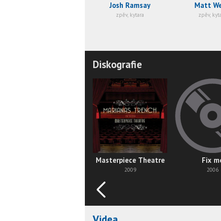
Josh Ramsay
Matt W
zpěv, kytara
zpěv, kyt
Diskografie
Masterpiece Theatre
Fix m
2009
2006
Videa