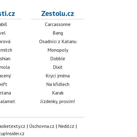
ti.cz
Zestolu.cz
abiš
Carcassonne
vel
Bang
orová
Osadníci z Katanu
mitch
Monopoly
shian
Dobble
émola
Dixit
acený
Krycí jména
wift
Na křídlech
etana
Karak
halamet
Jízdenky, prosím!
aoketexty.cz
|
Úschovna.cz
|
Nedd.cz
|
tupInsider.cz