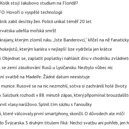
Kolik stojí Jakubovo studium na Floridě?
FO. Hovoří o vyspělé technologii
ík zabil desítky žen. Policii unikal téměř 20 let
orvatska udeřila mořská smršť
rajany, kterým zlomil ruku. „Jste Banderovci,“ křičel na ně fanaticky
kejistů, kterým kariéra v nejlepší lize vydržela jen krátce
. Objednat se, zaplatit poplatky i nahlásit díru v chodníku zvládne
al se zemí zásobování Rusů u Lysičansku. Nezbylo vůbec nic
šní svatbě na Madeiře: Žádné datum neexistuje
 munice. Rusové se na nic nezmohli, sotva si zachránili holé životy
o. Salcburk rozhodl v 88. minutě zápas, který připomínal brouzdališt
arvil vlasy narůžovo. Splnil tím sázku s fanoušky
, které válcovaly první smartphony, skončil. O důvodech ale mlčí
o Švýcarska. S druhým titulem říká: Nechci svatbu ani pohřeb, jen 