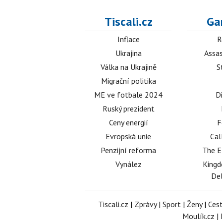
Tiscali.cz
Ga
Inflace
R
Ukrajina
Assas
Válka na Ukrajině
S
Migrační politika
ME ve fotbale 2024
D
Ruský prezident
Ceny energií
F
Evropská unie
Cal
Penzijní reforma
The E
Vynález
King
Del
Tiscali.cz
|
Zprávy
|
Sport
|
Ženy
|
Ces
Moulík.cz
|