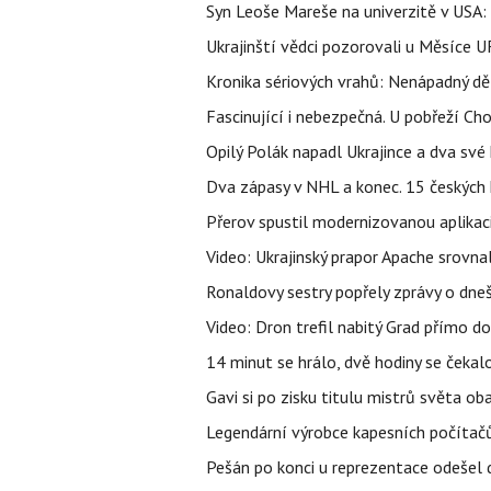
Syn Leoše Mareše na univerzitě v USA: 
Ukrajinští vědci pozorovali u Měsíce U
Kronika sériových vrahů: Nenápadný děln
Fascinující i nebezpečná. U pobřeží Ch
Opilý Polák napadl Ukrajince a dva své k
Dva zápasy v NHL a konec. 15 českých ho
Přerov spustil modernizovanou aplikaci
Video: Ukrajinský prapor Apache srovn
Ronaldovy sestry popřely zprávy o dne
Video: Dron trefil nabitý Grad přímo do
14 minut se hrálo, dvě hodiny se čekal
Gavi si po zisku titulu mistrů světa ob
Legendární výrobce kapesních počítačů
Pešán po konci u reprezentace odešel d