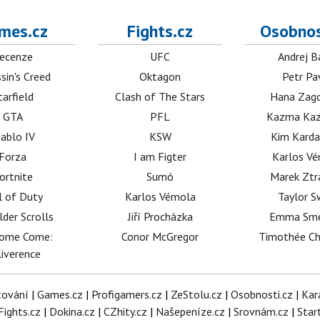
mes.cz
Fights.cz
Osobnos
ecenze
UFC
Andrej B
sin's Creed
Oktagon
Petr Pa
tarfield
Clash of The Stars
Hana Zag
GTA
PFL
Kazma Kaz
iablo IV
KSW
Kim Karda
Forza
I am Figter
Karlos V
ortnite
Sumó
Marek Ztr
l of Duty
Karlos Vémola
Taylor S
lder Scrolls
Jiří Procházka
Emma Sm
dome Come:
Conor McGregor
Timothée C
iverence
tování
|
Games.cz
|
Profigamers.cz
|
ZeStolu.cz
|
Osobnosti.cz
|
Kar
Fights.cz
|
Dokina.cz
|
CZhity.cz
|
Našepeníze.cz
|
Srovnám.cz
|
Star