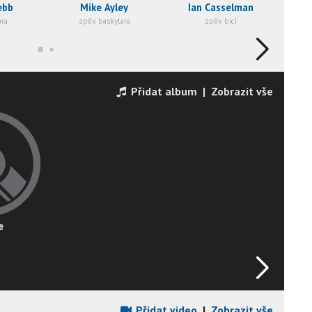
ebb
Mike Ayley
Ian Casselman
S
ara
zpěv, baskytara
zpěv, bicí
Přidat album
|
Zobrazit vše
e
Přidat video
|
Zobrazit vše