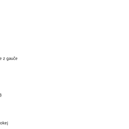
te z gauče
ě
hokej