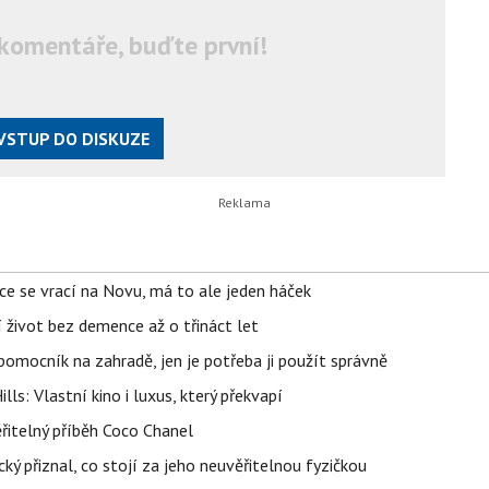
komentáře, buďte první!
VSTUP DO DISKUZE
ace se vrací na Novu, má to ale jeden háček
í život bez demence až o třináct let
ý pomocník na zahradě, jen je potřeba ji použít správně
s: Vlastní kino i luxus, který překvapí
řitelný příběh Coco Chanel
ký přiznal, co stojí za jeho neuvěřitelnou fyzičkou