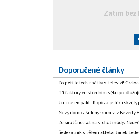
Zatím bez 
Doporučené články
Po pěti letech zpátky v televizi! Ordin
Tři faktory ve středním věku prodlužuj
Umí nejen pálit: Kopřiva je lék i skvěl
Nový domov Seleny Gomez v Beverly Hill
Ze sirotčince až na vrchol módy: Neuvě
Šedesátník s tělem atleta: Janek Ledec