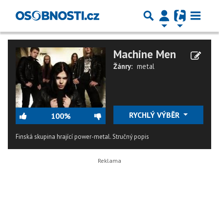
Machine Men
Žánry:
metal
RYCHLÝ VÝBĚR
100%
Finská skupina hrající power-metal.
Stručný popis