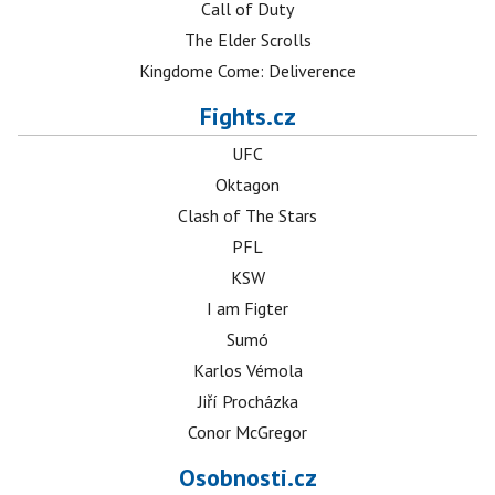
Call of Duty
The Elder Scrolls
Kingdome Come: Deliverence
Fights.cz
UFC
Oktagon
Clash of The Stars
PFL
KSW
I am Figter
Sumó
Karlos Vémola
Jiří Procházka
Conor McGregor
Osobnosti.cz