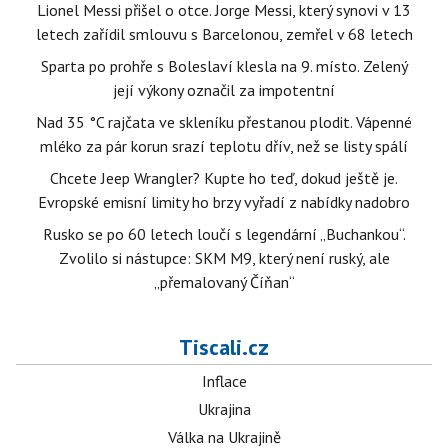
Lionel Messi přišel o otce. Jorge Messi, který synovi v 13
letech zařídil smlouvu s Barcelonou, zemřel v 68 letech
Sparta po prohře s Boleslaví klesla na 9. místo. Zelený
její výkony označil za impotentní
Nad 35 °C rajčata ve skleníku přestanou plodit. Vápenné
mléko za pár korun srazí teplotu dřív, než se listy spálí
Chcete Jeep Wrangler? Kupte ho teď, dokud ještě je.
Evropské emisní limity ho brzy vyřadí z nabídky nadobro
Rusko se po 60 letech loučí s legendární „Buchankou“.
Zvolilo si nástupce: SKM M9, který není ruský, ale
„přemalovaný Číňan“
Tiscali.cz
Inflace
Ukrajina
Válka na Ukrajině