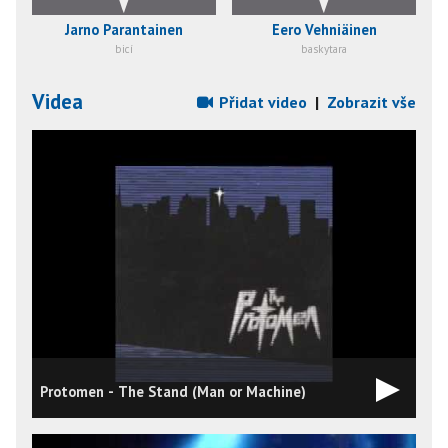
Jarno Parantainen
Eero Vehniäinen
bicí
baskytara
Videa
Přidat video
|
Zobrazit vše
Protomen - The Stand (Man or Machine)