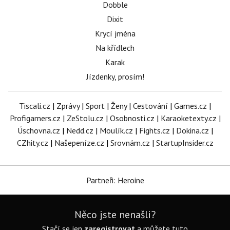
Dobble
Dixit
Krycí jména
Na křídlech
Karak
Jízdenky, prosím!
Tiscali.cz
|
Zprávy
|
Sport
|
Ženy
|
Cestování
|
Games.cz
|
Profigamers.cz
|
ZeStolu.cz
|
Osobnosti.cz
|
Karaoketexty.cz
|
Úschovna.cz
|
Nedd.cz
|
Moulík.cz
|
Fights.cz
|
Dokina.cz
|
CZhity.cz
|
Našepeníze.cz
|
Srovnám.cz
|
StartupInsider.cz
Partneři: Heroine
Něco jste nenašli?
Stačí se jen
zaregistrovat
a můžete tuto