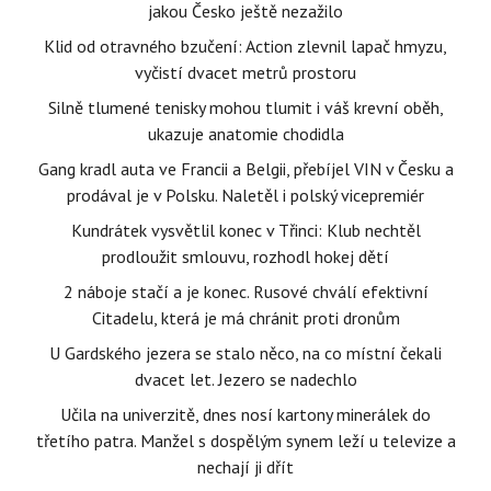
jakou Česko ještě nezažilo
Klid od otravného bzučení: Action zlevnil lapač hmyzu,
vyčistí dvacet metrů prostoru
Silně tlumené tenisky mohou tlumit i váš krevní oběh,
ukazuje anatomie chodidla
Gang kradl auta ve Francii a Belgii, přebíjel VIN v Česku a
prodával je v Polsku. Naletěl i polský vicepremiér
Kundrátek vysvětlil konec v Třinci: Klub nechtěl
prodloužit smlouvu, rozhodl hokej dětí
2 náboje stačí a je konec. Rusové chválí efektivní
Citadelu, která je má chránit proti dronům
U Gardského jezera se stalo něco, na co místní čekali
dvacet let. Jezero se nadechlo
Učila na univerzitě, dnes nosí kartony minerálek do
třetího patra. Manžel s dospělým synem leží u televize a
nechají ji dřít