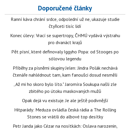
Doporučené články
Ranní káva chrání srdce, odpolední už ne, ukazuje studie
čtyřiceti tisíc lidí
Konec úlevy: Vrací se supertropy, ČHMÚ vydává výstrahu
pro dvanáct krajů
Pět písní, které definovaly Iggyho Popa: od Stooges po
sólovou legendu
Příběhy za písněmi skupiny Jelen: Jindra Polák nechává
čtenáře nahlédnout tam, kam fanoušci dosud nesměli
„Až mi ho skoro bylo líto." Jaromíra Soukupa našli zle
zbitého po útoku maskovaných mužů
Opak dejá vu existuje. Je ale ještě podivnější
Hitparády: Meduza ovládla česká rádia a The Rolling
Stones se vrátili do albové top desítky
Petr Janda jako Cézar na nosítkách: Oslava narozenin,