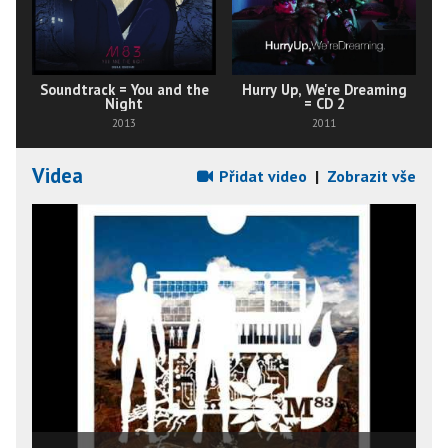
Soundtrack = You and the
Hurry Up, We're Dreaming
Night
= CD 2
2013
2011
Videa
Přidat video
|
Zobrazit vše