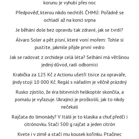
korunu je vyhubí přes noc
Předpověď, kterou nikdo nechtěl. ČHMÚ: Pořádně se
ochladí až na konci srpna
Je běhání dole bez opravdu tak zdravé, jak se tvrdí?
Álvaro Soler a pět písní, které voní mořem: Tohle si
pustíte, jakmile přijde první vedro
Jak se radovat z orchideje celá léta? Selhání má většinou
jediný důvod, radí odborníci
Krabička za 125 Kč z Actionu ušetří tisíce za opraváře,
jindy stojí 10 000 Kč. Regál s nářadím je věčně prázdný
Rusko zjistilo, že éra bitevních helikoptér skončila, a
pomalu je vyřazuje. Ukrajinci je proškolili, jak to nikdy
nečekali
Rajčata do limonády? V Itálii je to klasika a chuť předčí i
citrónovku. Stačí 500 g rajčat a jeden citrón
Kvete i v zimě a stačí mu kousek kořínku. Ptačinec