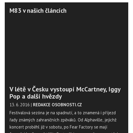
M83 v našich článcích
V létě v Česku vystoupí McCartney, Iggy
Pop a další hvězdy
13. 6. 2016
|
REDAKCE OSOBNOSTI.CZ
Festivalová sezóna je na spadnutí, a to znamená i příjezd
řady známých zahraničních zpěváků. Od Alphaville, jejichž
koncert proběhl již v sobotu, po Fear Factory se mají