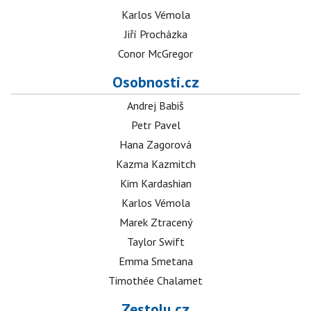
Karlos Vémola
Jiří Procházka
Conor McGregor
Osobnosti.cz
Andrej Babiš
Petr Pavel
Hana Zagorová
Kazma Kazmitch
Kim Kardashian
Karlos Vémola
Marek Ztracený
Taylor Swift
Emma Smetana
Timothée Chalamet
Zestolu.cz