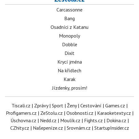
Carcassonne
Bang
Osadníci z Katanu
Monopoly
Dobble
Dixit
Krycí jména
Na křídlech
Karak
Jízdenky, prosím!
Tiscali.cz
|
Zprávy
|
Sport
|
Ženy
|
Cestování
|
Games.cz
|
Profigamers.cz
|
ZeStolu.cz
|
Osobnosti.cz
|
Karaoketexty.cz
|
Úschovna.cz
|
Nedd.cz
|
Moulík.cz
|
Fights.cz
|
Dokina.cz
|
CZhity.cz
|
Našepeníze.cz
|
Srovnám.cz
|
StartupInsider.cz