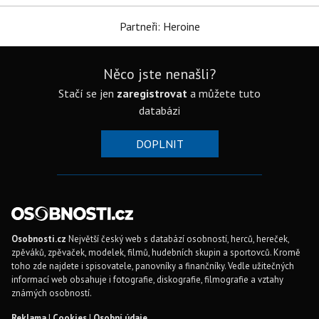
Partneři: Heroine
Něco jste nenašli?
Stačí se jen
zaregistrovat
a můžete tuto
databázi
DOPLNIT
Osobnosti.cz
Největší český web s databází osobností, herců, hereček,
zpěváků, zpěvaček, modelek, filmů, hudebních skupin a sportovců. Kromě
toho zde najdete i spisovatele, panovníky a finančníky. Vedle užitečných
informací web obsahuje i fotografie, diskografie, filmografie a vztahy
známých osobností.
Reklama
|
Cookies
|
Osobní údaje