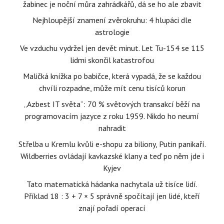
žabinec je noční můra zahrádkářů, dá se ho ale zbavit
Nejhloupější znamení zvěrokruhu: 4 hlupáci dle
astrologie
Ve vzduchu vydržel jen devět minut. Let Tu-154 se 115
lidmi skončil katastrofou
Maličká knížka po babičce, která vypadá, že se každou
chvíli rozpadne, může mít cenu tisíců korun
„Azbest IT světa“: 70 % světových transakcí běží na
programovacím jazyce z roku 1959. Nikdo ho neumí
nahradit
Střelba u Kremlu kvůli e-shopu za biliony, Putin panikaří.
Wildberries ovládají kavkazské klany a teď po něm jde i
Kyjev
Tato matematická hádanka nachytala už tisíce lidí.
Příklad 18 : 3 + 7 × 5 správně spočítají jen lidé, kteří
znají pořadí operací