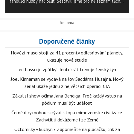
fanoušci hudby nač těšit. Sestavili jsme pro ně seznam těch
nejvýznamnějších jmen, aby jim neunikl žádný podstatný
koncert!
Doporučené články
Hovězí maso stojí za 41 procenty odlesňování planety,
ukazuje nová studie
Ted Lasso je zpátky! Tentokrát trénuje ženský tým
Joel Kinnaman se vydává na lov Saddáma Husajna. Nový
seriál ukáže jednu z největších operací CIA
Zákulisí show očima Jana Bendiga: Proč každý vstup na
pódium musí být událost
Černé díry mohou skrývat stopu mimozemské civilizace.
Zachytit ji dokážeme i ze Země
Octomilky v kuchyni? Zapomeňte na plácačku, trik za