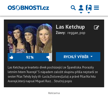
Las Ketchup
Žánry:
reggae
,
pop
RYCHLÝ VÝBĚR
92%
Las Ketchup je kvarteto dívek pocházející ze Španělska. Prorazily
letrním hitem "Aserejé" S nápadem založit skupinu přišla nejstarší ze
sester Pilar.Tehdy byly tři -Lucía,Dolores(Lola) a právě Pilar.Na hitu
Aserejé,který napsal Miguel Ruiz...
Stručný popis