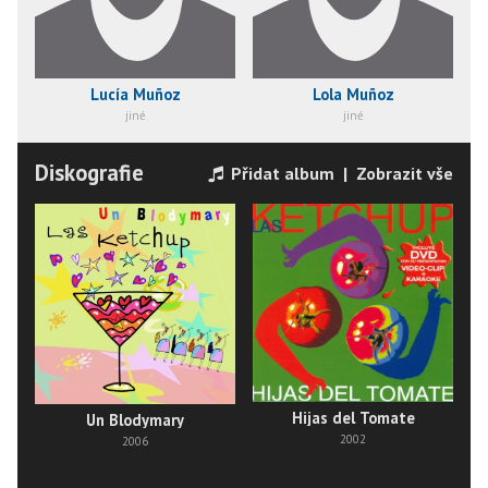
Lucía Muñoz
Lola Muñoz
jiné
jiné
Diskografie
Přidat album
|
Zobrazit vše
Hijas del Tomate
Un Blodymary
2002
2006