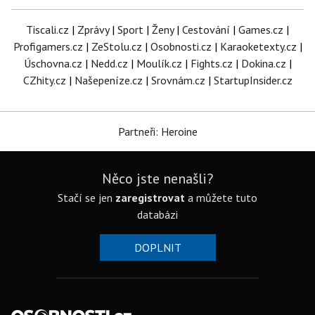
Tiscali.cz
|
Zprávy
|
Sport
|
Ženy
|
Cestování
|
Games.cz
|
Profigamers.cz
|
ZeStolu.cz
|
Osobnosti.cz
|
Karaoketexty.cz
|
Úschovna.cz
|
Nedd.cz
|
Moulík.cz
|
Fights.cz
|
Dokina.cz
|
CZhity.cz
|
Našepeníze.cz
|
Srovnám.cz
|
StartupInsider.cz
Partneři: Heroine
Něco jste nenašli?
Stačí se jen
zaregistrovat
a můžete tuto
databázi
DOPLNIT