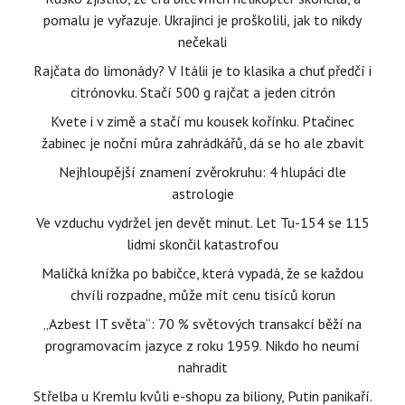
pomalu je vyřazuje. Ukrajinci je proškolili, jak to nikdy
nečekali
Rajčata do limonády? V Itálii je to klasika a chuť předčí i
citrónovku. Stačí 500 g rajčat a jeden citrón
Kvete i v zimě a stačí mu kousek kořínku. Ptačinec
žabinec je noční můra zahrádkářů, dá se ho ale zbavit
Nejhloupější znamení zvěrokruhu: 4 hlupáci dle
astrologie
Ve vzduchu vydržel jen devět minut. Let Tu-154 se 115
lidmi skončil katastrofou
Maličká knížka po babičce, která vypadá, že se každou
chvíli rozpadne, může mít cenu tisíců korun
„Azbest IT světa“: 70 % světových transakcí běží na
programovacím jazyce z roku 1959. Nikdo ho neumí
nahradit
Střelba u Kremlu kvůli e-shopu za biliony, Putin panikaří.