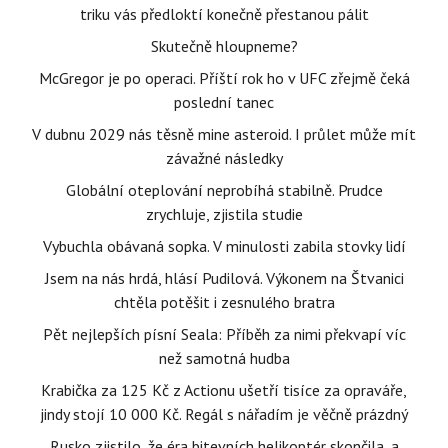
triku vás předloktí konečně přestanou pálit
Skutečně hloupneme?
McGregor je po operaci. Příští rok ho v UFC zřejmě čeká
poslední tanec
V dubnu 2029 nás těsně mine asteroid. I průlet může mít
závažné následky
Globální oteplování neprobíhá stabilně. Prudce
zrychluje, zjistila studie
Vybuchla obávaná sopka. V minulosti zabila stovky lidí
Jsem na nás hrdá, hlásí Pudilová. Výkonem na Štvanici
chtěla potěšit i zesnulého bratra
Pět nejlepších písní Seala: Příběh za nimi překvapí víc
než samotná hudba
Krabička za 125 Kč z Actionu ušetří tisíce za opraváře,
jindy stojí 10 000 Kč. Regál s nářadím je věčně prázdný
Rusko zjistilo, že éra bitevních helikoptér skončila, a