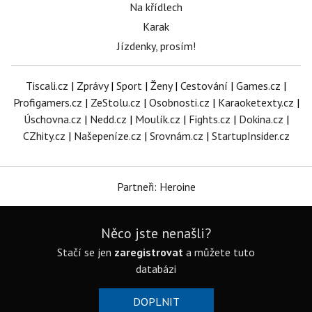
Na křídlech
Karak
Jízdenky, prosím!
Tiscali.cz
|
Zprávy
|
Sport
|
Ženy
|
Cestování
|
Games.cz
|
Profigamers.cz
|
ZeStolu.cz
|
Osobnosti.cz
|
Karaoketexty.cz
|
Úschovna.cz
|
Nedd.cz
|
Moulík.cz
|
Fights.cz
|
Dokina.cz
|
CZhity.cz
|
Našepeníze.cz
|
Srovnám.cz
|
StartupInsider.cz
Partneři: Heroine
Něco jste nenašli?
Stačí se jen
zaregistrovat
a můžete tuto
databázi
DOPLNIT