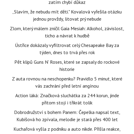
zatím chybí důkaz
„Slavím, že nebudu mít děti." Kovalová vyřešila otázku
jednou provždy, litovat prý nebude
Zlom, který málem zničil Gaia Mesiah: Alkohol, závislost,
ticho a návrat k hudbě
Ústřice dokázaly vyfiltrovat celý Chesapeake Bay za
týden, dnes to trvá přes rok
Pět klipů Guns N‘ Roses, které se zapsaly do rockové
historie
Z auta rovnou na neschopenku? Pravidlo 5 minut, které
vás zachrání před letní angínou
Action láká: Značková sluchátka za 244 korun, jinde
přitom stojí i třikrát tolik
Dobrodružství s bohem Panem: Čepelka napsal text,
Kubišová ho zpívala, melodie je stará přes 400 let
Kuchařová vyšla z podniku a auto nikde. Přišla reakce,