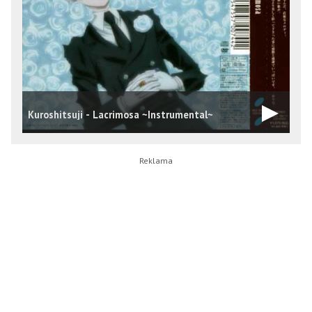
Kuroshitsuji - Lacrimosa ~Instrumental~
T