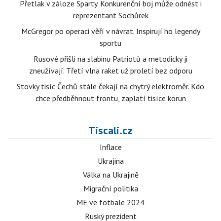
Přetlak v záloze Sparty. Konkurenční boj může odnést i
reprezentant Sochůrek
McGregor po operaci věří v návrat. Inspirují ho legendy
sportu
Rusové přišli na slabinu Patriotů a metodicky ji
zneužívají. Třetí vlna raket už proletí bez odporu
Stovky tisíc Čechů stále čekají na chytrý elektroměr. Kdo
chce předběhnout frontu, zaplatí tisíce korun
Tiscali.cz
Inflace
Ukrajina
Válka na Ukrajině
Migrační politika
ME ve fotbale 2024
Ruský prezident