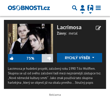
Lacrimosa
Žánry:
metal
RYCHLÝ VÝBĚR
75%
Lacrimosa je hudební projekt, založený roku 1990 Tilo Wolffem.
Skupina se už od svého založení řadí mezi nejznámější zástupce tvz.
„Nové německé kultury smrti“ . Jako znak používá tato skupina
harlekýna , který se objevil již na obalu prvního...
Stručný popis