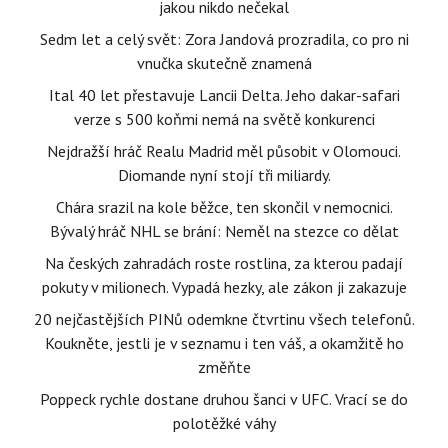
jakou nikdo nečekal
Sedm let a celý svět: Zora Jandová prozradila, co pro ni
vnučka skutečně znamená
Ital 40 let přestavuje Lancii Delta. Jeho dakar-safari
verze s 500 koňmi nemá na světě konkurenci
Nejdražší hráč Realu Madrid měl působit v Olomouci.
Diomande nyní stojí tři miliardy.
Chára srazil na kole běžce, ten skončil v nemocnici.
Bývalý hráč NHL se brání: Neměl na stezce co dělat
Na českých zahradách roste rostlina, za kterou padají
pokuty v milionech. Vypadá hezky, ale zákon ji zakazuje
20 nejčastějších PINů odemkne čtvrtinu všech telefonů.
Koukněte, jestli je v seznamu i ten váš, a okamžitě ho
změňte
Poppeck rychle dostane druhou šanci v UFC. Vrací se do
polotěžké váhy