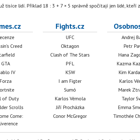
isíce lidí. Příklad 18 : 3 + 7 × 5 správně spočítají jen lidé, kteří 
mes.cz
Fights.cz
Osobnos
ecenze
UFC
Andrej B
sin's Creed
Oktagon
Petr Pa
tarfield
Clash of The Stars
Hana Zag
GTA
PFL
Kazma Kaz
iablo IV
KSW
Kim Karda
Forza
I am Figter
Karlos V
ortnite
Sumó
Marek Ztr
l of Duty
Karlos Vémola
Taylor S
lder Scrolls
Jiří Procházka
Emma Sm
dome Come:
Conor McGregor
Timothée C
iverence