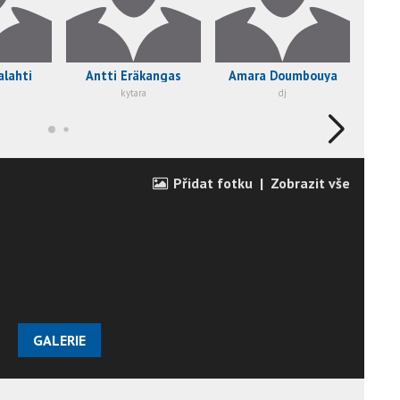
alahti
Antti Eräkangas
Amara Doumbouya
Kus
kytara
dj
Přidat fotku
|
Zobrazit vše
GALERIE