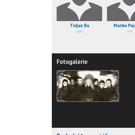
Tidjan Ba
Mariko Paj
zpěv
jiné
Fotogalerie