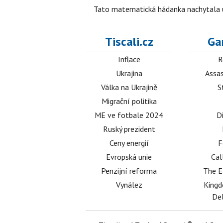
Tato matematická hádanka nachytala už t
Tiscali.cz
Ga
Inflace
R
Ukrajina
Assas
Válka na Ukrajině
S
Migrační politika
ME ve fotbale 2024
D
Ruský prezident
Ceny energií
F
Evropská unie
Cal
Penzijní reforma
The E
Vynález
King
Del