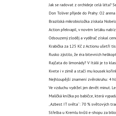
Jak se radovat z orchideje celá léta? S
Don Toliver přijede do Prahy: O2 arena 
Brazilská mikrobioložka získala Nobelo
Action překvapil, v novém letáku nabízí
Odsouzený zloděj a vyděrač získal cenu
Krabička za 125 Kč z Actionu ušetří tis
Rusko zjistilo, že éra bitevních helikopt
Rajčata do limonády? V Itálii je to klas
Kvete i v zimě a stačí mu kousek kořín
Nejhloupější znamení zvěrokruhu: 4 hl
Ve vzduchu vydržel jen devět minut. L
Maličká knížka po babičce, která vypad
„Azbest IT světa“: 70 % světových tra
Střelba u Kremlu kvůli e-shopu za bilio