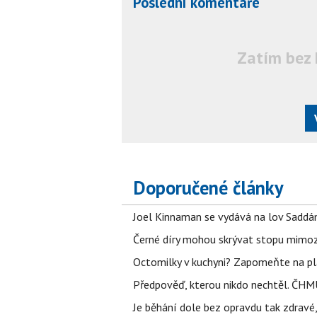
Poslední komentáře
Zatím bez 
Doporučené články
Joel Kinnaman se vydává na lov Saddám
Černé díry mohou skrývat stopu mimoze
Octomilky v kuchyni? Zapomeňte na plác
Předpověď, kterou nikdo nechtěl. ČHMÚ
Je běhání dole bez opravdu tak zdravé, 