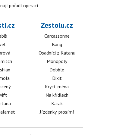
znají pořadí operací
ti.cz
Zestolu.cz
abiš
Carcassonne
vel
Bang
orová
Osadníci z Katanu
mitch
Monopoly
shian
Dobble
émola
Dixit
acený
Krycí jména
wift
Na křídlech
etana
Karak
halamet
Jízdenky, prosím!