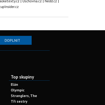
aoketexty.cz
|
Úschovna.cz
|
Nedd.cz
|
tupInsider.cz
DOPLNIT
Top skupiny
Elán
Olympic
Stranglers, The
Tři sestry