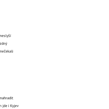
neslyší
ázdný
 nečekali
nahradit
 jde i Kyjev