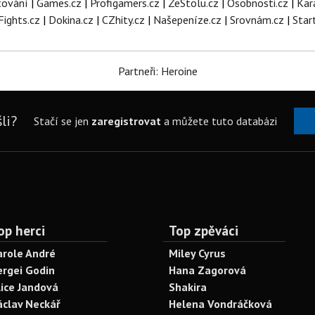
tování
|
Games.cz
|
Profigamers.cz
|
ZeStolu.cz
|
Osobnosti.cz
|
Kar
Fights.cz
|
Dokina.cz
|
CZhity.cz
|
Našepeníze.cz
|
Srovnám.cz
|
Star
Partneři: Heroine
li?
Stačí se jen
zaregistrovat
a můžete tuto databázi
op herci
Top zpěváci
arole André
Miley Cyrus
ergei Godin
Hana Zagorová
lice Jandová
Shakira
áclav Neckář
Helena Vondráčková