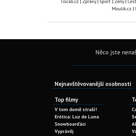
Tiscali.cz
|
Zprávy
|
Sport
|
Ženy
|
Ces
Moulík.cz
|
Něco jste nenaš
Nejnavštěvovanější osobnosti
Top filmy
T
V tom domě straší!
C
Erótica: Luz de Luna
S
Snowboarďáci
A
Vyprávěj
V