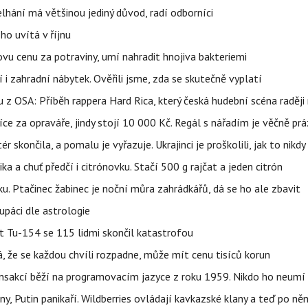
elhání má většinou jediný důvod, radí odborníci
ho uvítá v říjnu
vu cenu za potraviny, umí nahradit hnojiva bakteriemi
 i zahradní nábytek. Ověřili jsme, zda se skutečně vyplatí
 z OSA: Příběh rappera Hard Rica, který česká hudební scéna raději 
íce za opraváře, jindy stojí 10 000 Kč. Regál s nářadím je věčně pr
ér skončila, a pomalu je vyřazuje. Ukrajinci je proškolili, jak to nikdy
ika a chuť předčí i citrónovku. Stačí 500 g rajčat a jeden citrón
ku. Ptačinec žabinec je noční můra zahrádkářů, dá se ho ale zbavit
upáci dle astrologie
et Tu-154 se 115 lidmi skončil katastrofou
á, že se každou chvíli rozpadne, může mít cenu tisíců korun
nsakcí běží na programovacím jazyce z roku 1959. Nikdo ho neumí 
ny, Putin panikaří. Wildberries ovládají kavkazské klany a teď po něm