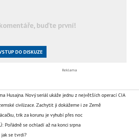
komentáře, buďte první!
VSTUP DO DISKUZE
a Husajna. Nový seriál ukáže jednu z největších operací CIA
mské civilizace. Zachytit ji dokážeme i ze Země
ačku, trik za korunu je vyhubí přes noc
: Pořádně se ochladí až na konci srpna
jak se tvrdí?