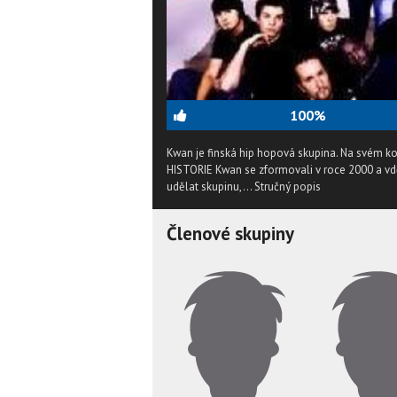
100%
Kwan je finská hip hopová skupina. Na svém ko
HISTORIE Kwan se zformovali v roce 2000 a vd
udělat skupinu,...
Stručný popis
Členové skupiny