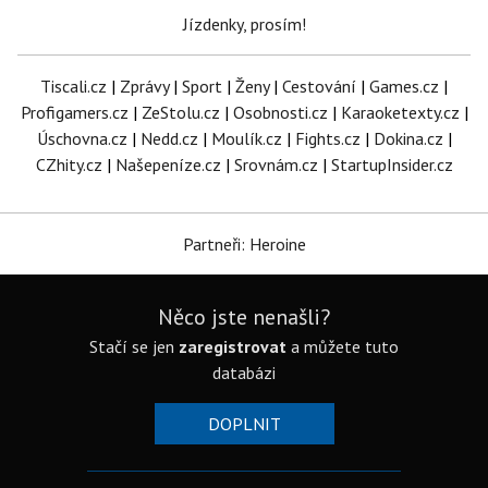
Jízdenky, prosím!
Tiscali.cz
|
Zprávy
|
Sport
|
Ženy
|
Cestování
|
Games.cz
|
Profigamers.cz
|
ZeStolu.cz
|
Osobnosti.cz
|
Karaoketexty.cz
|
Úschovna.cz
|
Nedd.cz
|
Moulík.cz
|
Fights.cz
|
Dokina.cz
|
CZhity.cz
|
Našepeníze.cz
|
Srovnám.cz
|
StartupInsider.cz
Partneři: Heroine
Něco jste nenašli?
Stačí se jen
zaregistrovat
a můžete tuto
databázi
DOPLNIT