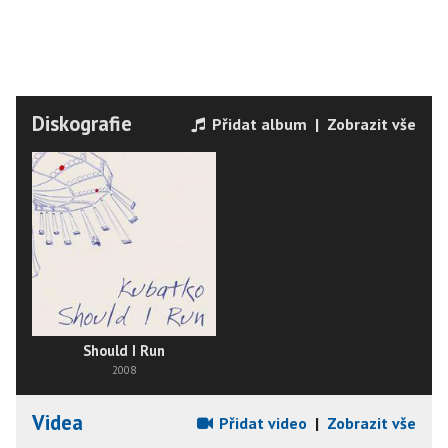
Diskografie
Přidat album
|
Zobrazit vše
Should I Run
2008
Videa
Přidat video
|
Zobrazit vše