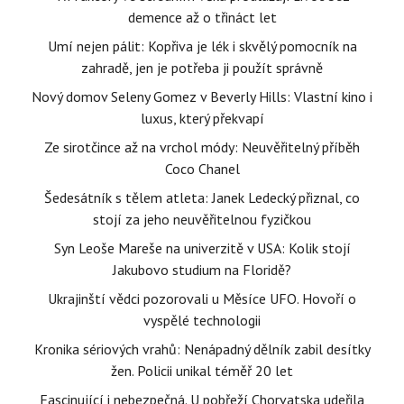
demence až o třináct let
Umí nejen pálit: Kopřiva je lék i skvělý pomocník na
zahradě, jen je potřeba ji použít správně
Nový domov Seleny Gomez v Beverly Hills: Vlastní kino i
luxus, který překvapí
Ze sirotčince až na vrchol módy: Neuvěřitelný příběh
Coco Chanel
Šedesátník s tělem atleta: Janek Ledecký přiznal, co
stojí za jeho neuvěřitelnou fyzičkou
Syn Leoše Mareše na univerzitě v USA: Kolik stojí
Jakubovo studium na Floridě?
Ukrajinští vědci pozorovali u Měsíce UFO. Hovoří o
vyspělé technologii
Kronika sériových vrahů: Nenápadný dělník zabil desítky
žen. Policii unikal téměř 20 let
Fascinující i nebezpečná. U pobřeží Chorvatska udeřila