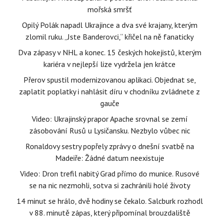
mořská smršť
Opilý Polák napadl Ukrajince a dva své krajany, kterým
zlomil ruku. „Jste Banderovci,“ křičel na ně fanaticky
Dva zápasy v NHL a konec. 15 českých hokejistů, kterým
kariéra v nejlepší lize vydržela jen krátce
Přerov spustil modernizovanou aplikaci. Objednat se,
zaplatit poplatky i nahlásit díru v chodníku zvládnete z
gauče
Video: Ukrajinský prapor Apache srovnal se zemí
zásobování Rusů u Lysičansku. Nezbylo vůbec nic
Ronaldovy sestry popřely zprávy o dnešní svatbě na
Madeiře: Žádné datum neexistuje
Video: Dron trefil nabitý Grad přímo do munice. Rusové
se na nic nezmohli, sotva si zachránili holé životy
14 minut se hrálo, dvě hodiny se čekalo. Salcburk rozhodl
v 88. minutě zápas, který připomínal brouzdaliště