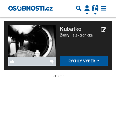
Kubatko
Žánry:
elektronická
RYCHLÝ VÝBĚR