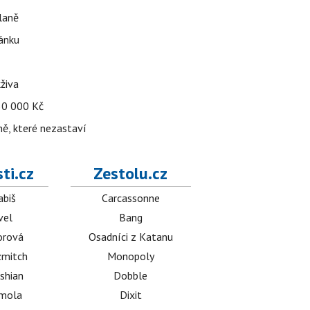
dlaně
pánku
živa
 30 000 Kč
ně, které nezastaví
ti.cz
Zestolu.cz
abiš
Carcassonne
vel
Bang
orová
Osadníci z Katanu
mitch
Monopoly
shian
Dobble
émola
Dixit