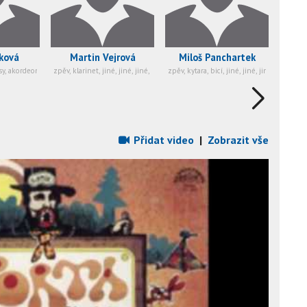
ková
Martin Vejrová
Miloš Panchartek
970-11-16 - ?), jiné (1970-11-16 - ?), jiné (1970-11-16 - ?), jiné (1970-11-16 - ?), jiné (1970-1
y, akordeon, jiné, jiné, jiné, jiné
zpěv, klarinet, jiné, jiné, jiné, jiné, jiné, jiné, jiné, jiné
zpěv, kytara, bicí, jiné, jiné, jiné
Přidat video
|
Zobrazit vše