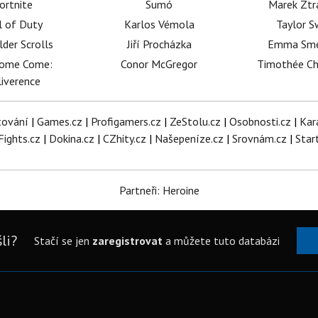
ortnite
Sumó
Marek Ztr
l of Duty
Karlos Vémola
Taylor S
lder Scrolls
Jiří Procházka
Emma Sm
dome Come:
Conor McGregor
Timothée C
iverence
tování
|
Games.cz
|
Profigamers.cz
|
ZeStolu.cz
|
Osobnosti.cz
|
Kar
Fights.cz
|
Dokina.cz
|
CZhity.cz
|
Našepeníze.cz
|
Srovnám.cz
|
Star
Partneři: Heroine
li?
Stačí se jen
zaregistrovat
a můžete tuto databázi