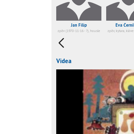
Jan Filip
Eva Černí
zpěv (1970-11-16 - ?), housle (1970-11-16 - ?), jiné (1
zpěv, kytara, kláves
Videa