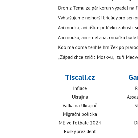
Dron z Temu za pár korun vypadal na fo
Vyhlašujeme nejhorší brigády pro senio
Ani mouka, ani jíška: polévku zahustí su
Ani mouka, ani smetana: omáčka bude h
Kdo má doma tenhle hrníček po prarodičí
„Západ chce zničit Moskvu,“ zuří Medved
Tiscali.cz
Ga
Inflace
R
Ukrajina
Assas
Válka na Ukrajině
S
Migrační politika
ME ve fotbale 2024
D
Ruský prezident