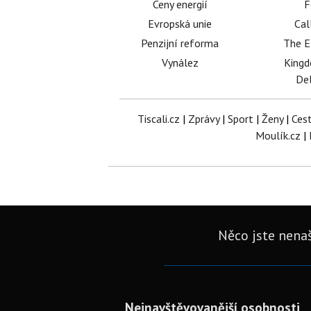
Ceny energií
F
Evropská unie
Cal
Penzijní reforma
The E
Vynález
King
Del
Tiscali.cz
|
Zprávy
|
Sport
|
Ženy
|
Ces
Moulík.cz
|
Něco jste nenaš
Nejnavštěvovanější osobnosti