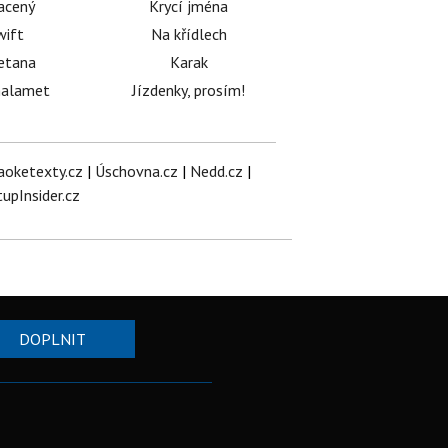
acený
Krycí jména
wift
Na křídlech
etana
Karak
halamet
Jízdenky, prosím!
aoketexty.cz
|
Úschovna.cz
|
Nedd.cz
|
tupInsider.cz
DOPLNIT