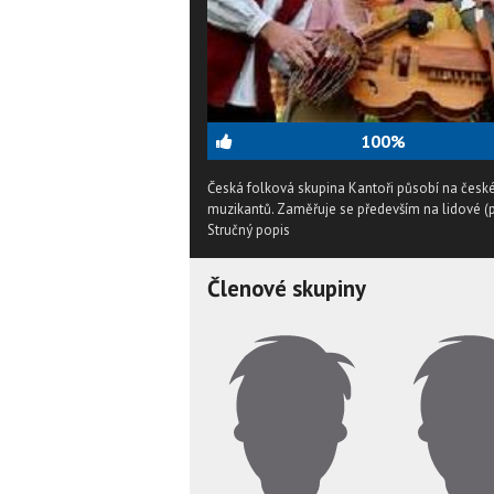
100%
Česká folková skupina Kantoři působí na české 
muzikantů. Zaměřuje se především na lidové (p
Stručný popis
Členové skupiny