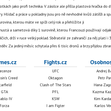
tkách jako profi technika. V zásilce ale přišla plastová hračka do 
ry. Hlídač a práce u pokladny jsou pro ně nevhodné kvůli zátěži a s
rovina, kterou máte ve spíži celý rok a přehlížíte ji
ustá a sametová díky 1 surovině, kterou Francouzi používají odjak
ch, drží v ruce velký poklad. Sběratelé ze zahraničí za něj platí i
ěv. Za jediný měsíc schytala přes 6 tisíc dronů a brzy přijdou zbra
mes.cz
Fights.cz
Osobnos
ecenze
UFC
Andrej B
sin's Creed
Oktagon
Petr Pa
tarfield
Clash of The Stars
Hana Zag
GTA
PFL
Kazma Kaz
iablo IV
KSW
Kim Karda
Forza
I am Figter
Karlos V