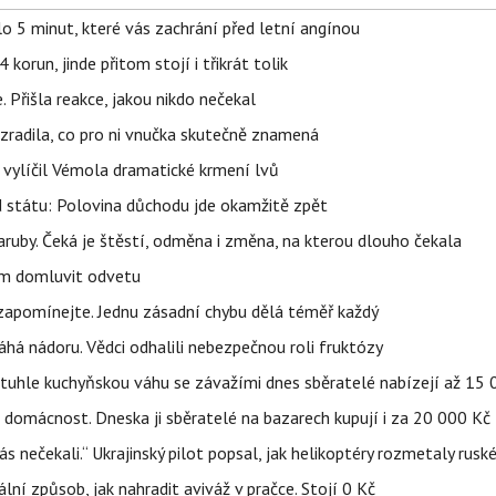
o 5 minut, které vás zachrání před letní angínou
orun, jinde přitom stojí i třikrát tolik
 Přišla reakce, jakou nikdo nečekal
ozradila, co pro ni vnučka skutečně znamená
, vylíčil Vémola dramatické krmení lvů
d státu: Polovina důchodu jde okamžitě zpět
ruby. Čeká je štěstí, odměna i změna, na kterou dlouho čekala
vem domluvit odvetu
zapomínejte. Jednu zásadní chybu dělá téměř každý
áhá nádoru. Vědci odhalili nebezpečnou roli fruktózy
a tuhle kuchyňskou váhu se závažími dnes sběratelé nabízejí až 15
 domácnost. Dneska ji sběratelé na bazarech kupují i za 20 000 Kč
s nečekali.“ Ukrajinský pilot popsal, jak helikoptéry rozmetaly rusk
niální způsob, jak nahradit aviváž v pračce. Stojí 0 Kč