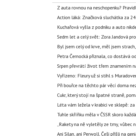
Z auta rovnou na neschopenku? Pravidl
Action láká: Značková sluchátka za 244 k
Kuchařová vyšla z podniku a auto nikde.
Sedm let a celý svět: Zora Jandová pr
Byl jsem celý od krve, měl jsem strach
Petra Černocká přiznala, co dostává o
Srpen převrátí život třem znamením na
Vyřízeno: Fleury už si stihl s Murado
Při bouřce na těchto pár věcí doma ne
Cukr, který stojí na špatné straně, pom
Léta vám ležela v krabici ve sklepě: z
Tuhle skříňku měla v ČSSR skoro každá
„Rakety na ně vyletěly ze tmy, vůbec ná
Ani Silan, ani Perwoll. Češi přišli na ge