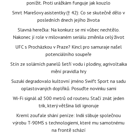
ponížit. Proti urážkám funguje jak kouzlo
Smrt Marešovy asistentky († 42): Co se skutečně dělo v
posledních dnech jejího života
Slavná herečka: Na konkurz se mi vůbec nechtělo.
Nakonec jí role v milovaném seriálu změnila celý život
UFC s Procházkou v Praze? Kincl pro samuraje našel
potenciálního soupeře
Stín ze solárních panelů šetří vodu i plodiny, agrivoltaika
mění pravidla hry
Suzuki degradovalo kultovní jméno Swift Sport na sadu
oplastovaných doplňků. Posuďte novinku sami
Wi-Fi signál až 500 metrů od routeru. Stačí znát jeden
trik, který většina lidí ignoruje
Kreml zoufale shání peníze: Indii slibuje společnou
výrobu T-90MS s technologiemi, které mu samotnému
na frontě schází