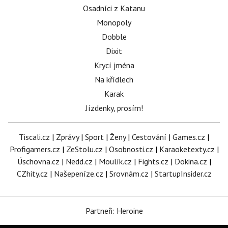
Osadníci z Katanu
Monopoly
Dobble
Dixit
Krycí jména
Na křídlech
Karak
Jízdenky, prosím!
Tiscali.cz
|
Zprávy
|
Sport
|
Ženy
|
Cestování
|
Games.cz
|
Profigamers.cz
|
ZeStolu.cz
|
Osobnosti.cz
|
Karaoketexty.cz
|
Úschovna.cz
|
Nedd.cz
|
Moulík.cz
|
Fights.cz
|
Dokina.cz
|
CZhity.cz
|
Našepeníze.cz
|
Srovnám.cz
|
StartupInsider.cz
Partneři: Heroine