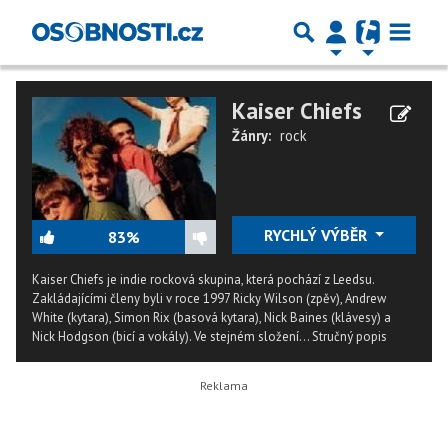
Kaiser Chiefs
Žánry:
rock
RYCHLÝ VÝBĚR
83%
Kaiser Chiefs je indie rocková skupina, která pochází z Leedsu.
Zakládajícími členy byli v roce 1997 Ricky Wilson (zpěv), Andrew
White (kytara), Simon Rix (basová kytara), Nick Baines (klávesy) a
Nick Hodgson (bicí a vokály). Ve stejném složení...
Stručný popis