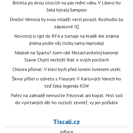
Brichta po dvou útocích na pás mění váhu. V Liberci ho
čeká bývalý šampion
Dnešní Vémola by svou mladší verzi porazil. Rozhodlo by
zápasové IQ
Novotný si rýpl do RFA a turnaje na hradě. Ani známá
jména podle něj lístky samy neprodají
Náskok na Spartu? Jsem rád. Nezastavitelný kanonýr
Slavie Chytil nechtěl lhát o svých pocitech
Chisora přiznal: V kleci bych před Jonem Jonesem utekl
Škvor přišel o odvetu s Fleurym. V Karlových Varech ho
teď čeká legenda KSW
Pařez na zahradě nemusíte frézovat ani kopat. Hrst soli
do vyvrtaných děr ho rozloží zevnitř, vy jen počkáte
Tiscali.cz
Inflace