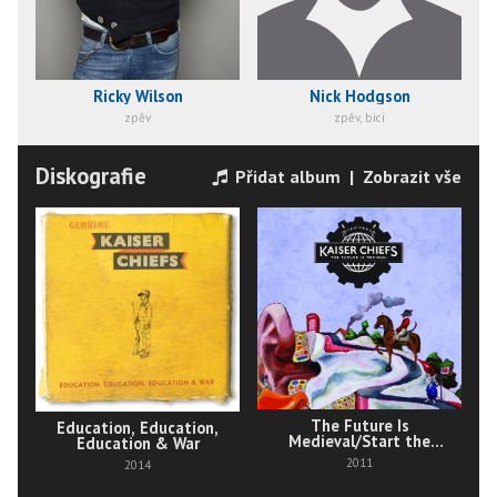
Ricky Wilson
Nick Hodgson
zpěv
zpěv, bicí
Diskografie
Přidat album
|
Zobrazit vše
The Future Is
Education, Education,
Medieval/Start the
Education & War
Revolution Without Me
2011
2014