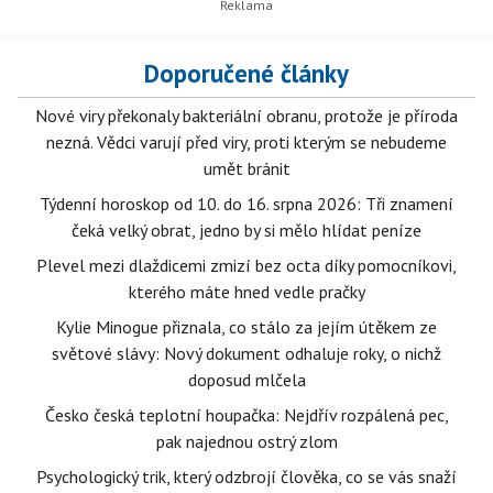
Doporučené články
Nové viry překonaly bakteriální obranu, protože je příroda
nezná. Vědci varují před viry, proti kterým se nebudeme
umět bránit
Týdenní horoskop od 10. do 16. srpna 2026: Tři znamení
čeká velký obrat, jedno by si mělo hlídat peníze
Plevel mezi dlaždicemi zmizí bez octa díky pomocníkovi,
kterého máte hned vedle pračky
Kylie Minogue přiznala, co stálo za jejím útěkem ze
světové slávy: Nový dokument odhaluje roky, o nichž
doposud mlčela
Česko česká teplotní houpačka: Nejdřív rozpálená pec,
pak najednou ostrý zlom
Psychologický trik, který odzbrojí člověka, co se vás snaží