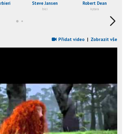
rbieri
Steve Jansen
Robert Dean
bicí
kytara
Přidat video
|
Zobrazit vše