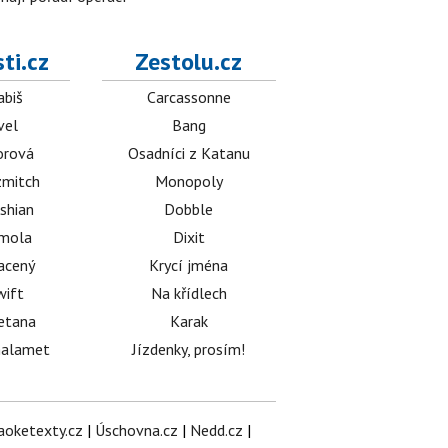
ti.cz
Zestolu.cz
abiš
Carcassonne
vel
Bang
orová
Osadníci z Katanu
mitch
Monopoly
shian
Dobble
émola
Dixit
acený
Krycí jména
wift
Na křídlech
etana
Karak
halamet
Jízdenky, prosím!
aoketexty.cz
|
Úschovna.cz
|
Nedd.cz
|