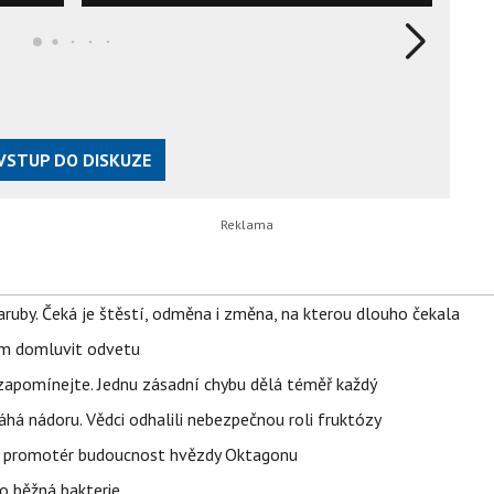
VSTUP DO DISKUZE
ruby. Čeká je štěstí, odměna i změna, na kterou dlouho čekala
vem domluvit odvetu
zapomínejte. Jednu zásadní chybu dělá téměř každý
áhá nádoru. Vědci odhalili nebezpečnou roli fruktózy
l promotér budoucnost hvězdy Oktagonu
o běžná bakterie