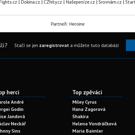
Fights.cz
|
Dokina.cz
|
CZhity.cz
|
Našepeníze.cz
|
Srovnám.cz
|
Star
Partneři: Heroine
li?
Stačí se jen
zaregistrovat
a můžete tuto databázi
op herci
Top zpěváci
arole André
Miley Cyrus
ergei Godin
Hana Zagorová
lice Jandová
Shakira
áclav Neckář
Helena Vondráčková
ohnny Sins
Maria Baimler