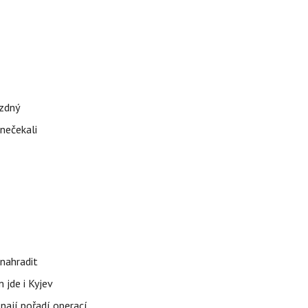
ázdný
 nečekali
nahradit
 jde i Kyjev
znají pořadí operací