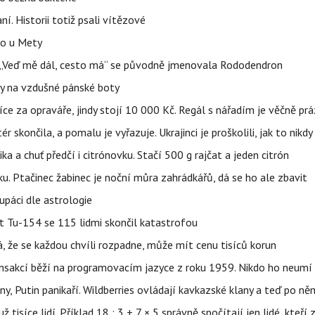
aní. Historii totiž psali vítězové
lo u Mety
eň „Veď mě dál, cesto má“ se původně jmenovala Rododendron
y na vzdušné pánské boty
íce za opraváře, jindy stojí 10 000 Kč. Regál s nářadím je věčně pr
ér skončila, a pomalu je vyřazuje. Ukrajinci je proškolili, jak to nikdy
ika a chuť předčí i citrónovku. Stačí 500 g rajčat a jeden citrón
ku. Ptačinec žabinec je noční můra zahrádkářů, dá se ho ale zbavit
upáci dle astrologie
et Tu-154 se 115 lidmi skončil katastrofou
á, že se každou chvíli rozpadne, může mít cenu tisíců korun
nsakcí běží na programovacím jazyce z roku 1959. Nikdo ho neumí 
ny, Putin panikaří. Wildberries ovládají kavkazské klany a teď po něm
isíce lidí. Příklad 18 : 3 + 7 × 5 správně spočítají jen lidé, kteří 