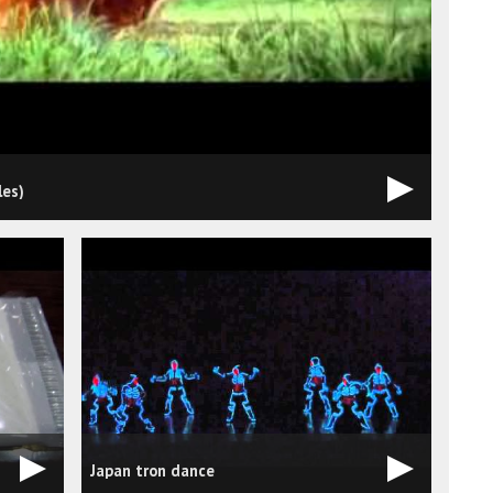
les)
Japan tron dance
Magi