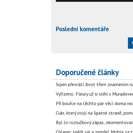
Poslední komentáře
Doporučené články
Srpen převrátí život třem znamením na
Vyřízeno: Fleury už si stihl s Murado
Při bouřce na těchto pár věcí doma ne
Cukr, který stojí na špatné straně, pom
Byl to rozlučkový zápas, okomentova
Chlapec snědl sýr a zemřel. Mohla za t