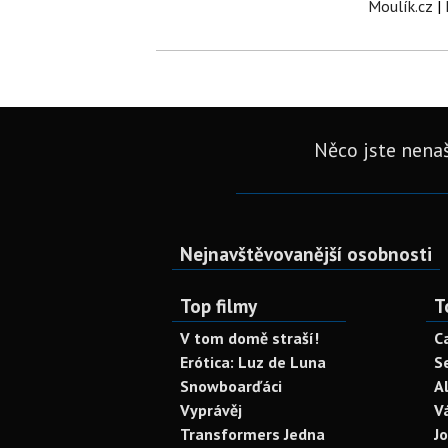
Moulík.cz
|
Něco jste nenaš
Nejnavštěvovanější osobnosti
Top filmy
T
V tom domě straší!
C
Erótica: Luz de Luna
S
Snowboarďáci
A
Vyprávěj
V
Transformers Jedna
J