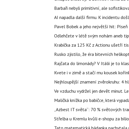
Barbaři nebyli primitivní, ale sofistikov
AI napadla další firmu. K incidentu doš
Pavel Bobek a jeho největší hit: Pís
Odlehčete v létě svým nohám aneb tip
Krabička za 125 Kč z Actionu ušetří tis
Rusko zjistilo, že éra bitevních helikopt
Rajčata do limonády? V Itálii je to klas
Kvete i v zimě a stačí mu kousek kořín
Nejhloupější znamení zvěrokruhu: 4 hl
Ve vzduchu vydržel jen devět minut. L
Maličká knížka po babičce, která vypad
„Azbest IT světa“: 70 % světových tra
Střelba u Kremlu kvůli e-shopu za bilio
Tato matematická hádanka nachytala už t