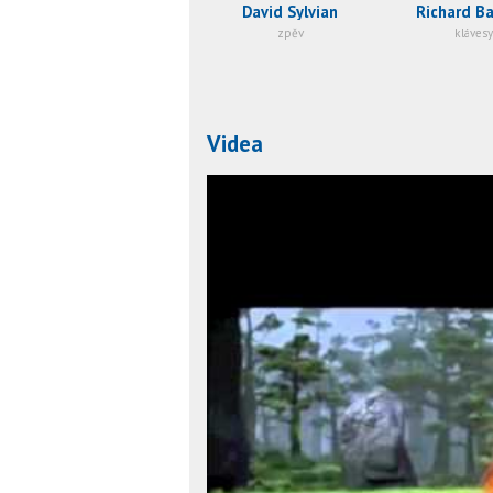
David Sylvian
Richard Ba
zpěv
klávesy
Videa