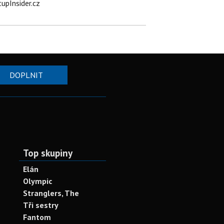
tupInsider.cz
DOPLNIT
Top skupiny
Elán
Olympic
Stranglers, The
Tři sestry
Fantom