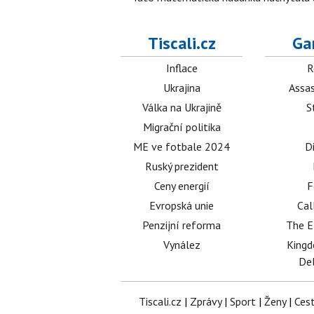
Tiscali.cz
Ga
Inflace
R
Ukrajina
Assas
Válka na Ukrajině
S
Migrační politika
ME ve fotbale 2024
D
Ruský prezident
Ceny energií
F
Evropská unie
Cal
Penzijní reforma
The E
Vynález
King
Del
Tiscali.cz
|
Zprávy
|
Sport
|
Ženy
|
Ces