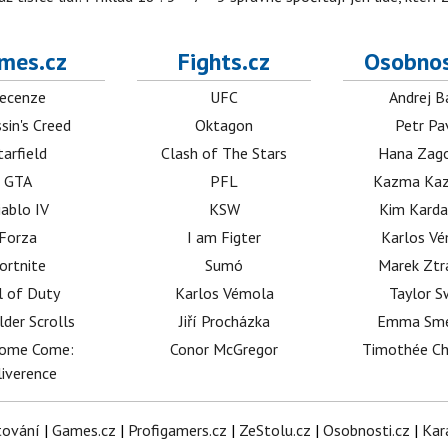
mes.cz
Fights.cz
Osobnos
ecenze
UFC
Andrej B
sin's Creed
Oktagon
Petr Pa
tarfield
Clash of The Stars
Hana Zag
GTA
PFL
Kazma Kaz
iablo IV
KSW
Kim Karda
Forza
I am Figter
Karlos V
ortnite
Sumó
Marek Ztr
l of Duty
Karlos Vémola
Taylor S
lder Scrolls
Jiří Procházka
Emma Sm
dome Come:
Conor McGregor
Timothée C
iverence
tování
|
Games.cz
|
Profigamers.cz
|
ZeStolu.cz
|
Osobnosti.cz
|
Kar