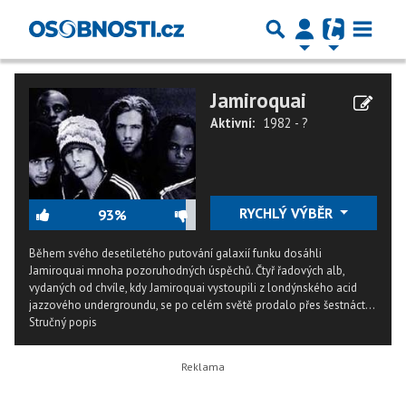
Jamiroquai
Aktivní:
1982 - ?
RYCHLÝ VÝBĚR
93%
Během svého desetiletého putování galaxií funku dosáhli
Jamiroquai mnoha pozoruhodných úspěchů. Čtyř řadových alb,
vydaných od chvíle, kdy Jamiroquai vystoupili z londýnského acid
jazzového undergroundu, se po celém světě prodalo přes šestnáct...
Stručný popis