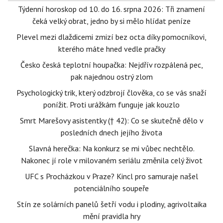
Týdenní horoskop od 10. do 16. srpna 2026: Tři znamení
čeká velký obrat, jedno by si mělo hlídat peníze
Plevel mezi dlaždicemi zmizí bez octa díky pomocníkovi,
kterého máte hned vedle pračky
Česko česká teplotní houpačka: Nejdřív rozpálená pec,
pak najednou ostrý zlom
Psychologický trik, který odzbrojí člověka, co se vás snaží
ponížit. Proti urážkám funguje jak kouzlo
Smrt Marešovy asistentky († 42): Co se skutečně dělo v
posledních dnech jejího života
Slavná herečka: Na konkurz se mi vůbec nechtělo.
Nakonec jí role v milovaném seriálu změnila celý život
UFC s Procházkou v Praze? Kincl pro samuraje našel
potenciálního soupeře
Stín ze solárních panelů šetří vodu i plodiny, agrivoltaika
mění pravidla hry