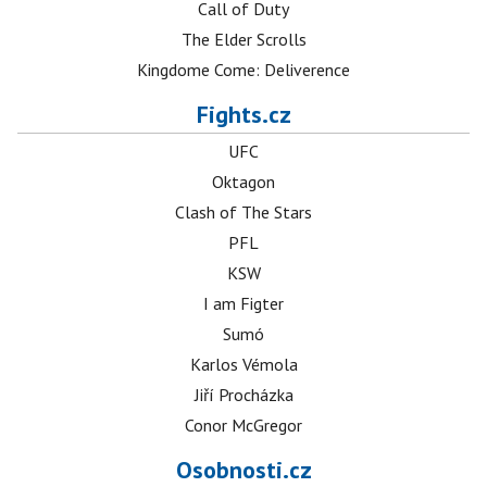
Call of Duty
The Elder Scrolls
Kingdome Come: Deliverence
Fights.cz
UFC
Oktagon
Clash of The Stars
PFL
KSW
I am Figter
Sumó
Karlos Vémola
Jiří Procházka
Conor McGregor
Osobnosti.cz