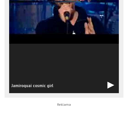
J
Jamiroquai cosmic girl
A