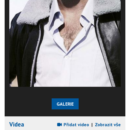
GALERIE
Videa
Přidat video
|
Zobrazit vše