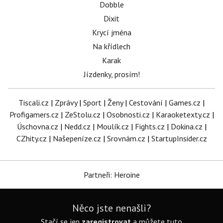
Dobble
Dixit
Krycí jména
Na křídlech
Karak
Jízdenky, prosím!
Tiscali.cz
|
Zprávy
|
Sport
|
Ženy
|
Cestování
|
Games.cz
|
Profigamers.cz
|
ZeStolu.cz
|
Osobnosti.cz
|
Karaoketexty.cz
|
Úschovna.cz
|
Nedd.cz
|
Moulík.cz
|
Fights.cz
|
Dokina.cz
|
CZhity.cz
|
Našepeníze.cz
|
Srovnám.cz
|
StartupInsider.cz
Partneři: Heroine
Něco jste nenašli?
Stačí se jen
zaregistrovat
a můžete tuto