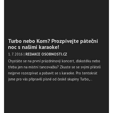
Turbo nebo Korn? Prozpívejte páteční
noc s našimi karaoke!
1. 7. 2016
|
REDAKCE OSOBNOSTI.CZ
Chystáte se na první prázdninový koncert, diskotéku nebo
třeba jen na místní tancovačku? Zkuste se se svými přáteli
nejprve rozezpívat a pobavit se s karaoke. Pro tentokrát
jsme pro vás připravili písně od české skupiny Turbo,
slovenské Tublatanky, irské dívčí skupiny B*Witched, britské
hudební skupiny Jamiroquai a americké metalové kapely Korn.
Mimo zmíněné můžete využít také tisíce dalších karaoke
textů vašich oblíbených interpretů na Osobnosti.cz.