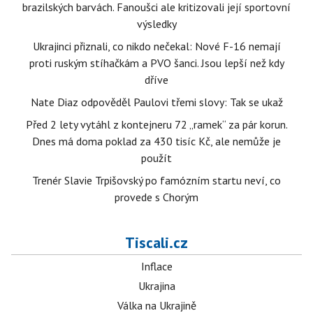
brazilských barvách. Fanoušci ale kritizovali její sportovní
výsledky
Ukrajinci přiznali, co nikdo nečekal: Nové F-16 nemají
proti ruským stíhačkám a PVO šanci. Jsou lepší než kdy
dříve
Nate Diaz odpověděl Paulovi třemi slovy: Tak se ukaž
Před 2 lety vytáhl z kontejneru 72 „ramek“ za pár korun.
Dnes má doma poklad za 430 tisíc Kč, ale nemůže je
použít
Trenér Slavie Trpišovský po famózním startu neví, co
provede s Chorým
Tiscali.cz
Inflace
Ukrajina
Válka na Ukrajině