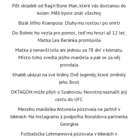
Pět skladeb od Rag’n’Bone Man, které vás dostanou do
kolen: Měli byste znát všechny
Bizár Jiřího Krampola: Dluhy mu rostou i po smrti
Do Bohnic ho vezla pro pomoc, teď mu hrozí až 12 let.
Matka Lea Beránka promluvila
Matka ji nenavštívila ani jednou za 78 dní v kómatu.
Místo toho svedla jejího manžela a pak se za něj
provdala
Khabib ukázal na své hrdiny. Dvě legendy, které změnily
jeho život
OKTAGON může přijít o Szabovou. Novotný naznačil její
cestu do UFC
Messiho manželka Antonela pózovala na jachtě v
bikinách. Na Instagramu ji podpořila Ronaldova partnerka
Georgina
Fotbalistka Lehmannová pózovala v bikinách v