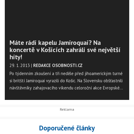
Máte rádi kapelu Jamiroquai? Na
koncertě v Košicích zahráli své největší
hity!
29. 1. 2013
|
REDAKCE OSOBNOSTI.CZ
Po týdenním zkoušení a tři neděle před jihoamerickým turné
si britští Jamiroquai vyrazili do Košic. Na Slovensku obšťastnili
návštěvníky zahajovacího víkendu celoroční akce Evropské
hlavní město kultury 2013, jež čeká za necelé dva roky i na
domácí Plzeň.
Doporučené články