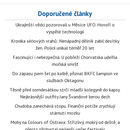
Doporučené články
Ukrajinští vědci pozorovali u Měsíce UFO. Hovoří o
vyspělé technologii
Kronika sériových vrahů: Nenápadný dělník zabil desítky
žen. Policii unikal téměř 20 let
Fascinující i nebezpečná. U pobřeží Chorvatska udeřila
mořská smršť
Do zápasu jsem šel po kalbě, přiznal BKFC šampion ve
službách Oktagonu
Těsně před osmdesátkou strčí mladší kolegyně do kapsy.
Nejkrásnější outfity Jany Švandové berou dech
Chudoba zanechává stopu. Finanční potíže zrychlují
stárnutí mozku
Moby na Colours of Ostrava: Střízlivý, mokrý od deště, a
přesto přichystal nejlepší večer festivalu