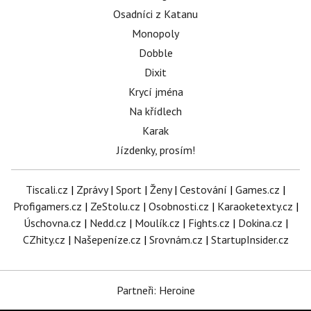
Osadníci z Katanu
Monopoly
Dobble
Dixit
Krycí jména
Na křídlech
Karak
Jízdenky, prosím!
Tiscali.cz
|
Zprávy
|
Sport
|
Ženy
|
Cestování
|
Games.cz
|
Profigamers.cz
|
ZeStolu.cz
|
Osobnosti.cz
|
Karaoketexty.cz
|
Úschovna.cz
|
Nedd.cz
|
Moulík.cz
|
Fights.cz
|
Dokina.cz
|
CZhity.cz
|
Našepeníze.cz
|
Srovnám.cz
|
StartupInsider.cz
Partneři: Heroine