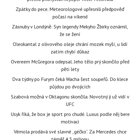
Zpátky do pece. Meteorologové upřesnili předpověď
počasí na víkend
Zásnuby v Londýně: Syn legendy Mekyho Žbirky oznámil,
že se žení
Oleokantal z olivového oleje chrání mozek myší, u lidí
zatím chybí důkaz
Overeem McGregora odepsal. Jeho tělo prý skončilo před
pěti lety
Dva týdny po Furym čeká Wacha šest soupeřů. Do klece
půjdou po dvojicích
Szabová možná v Oktagonu skončila. Novotný ji už vidí v
UFC
Usyk říká, že box je sport pro chudé. Luxus podle něj bere
motivaci
Vémola prodává své slavné „géčko“. Za Mercedes chce
téměř 4,5 milionu