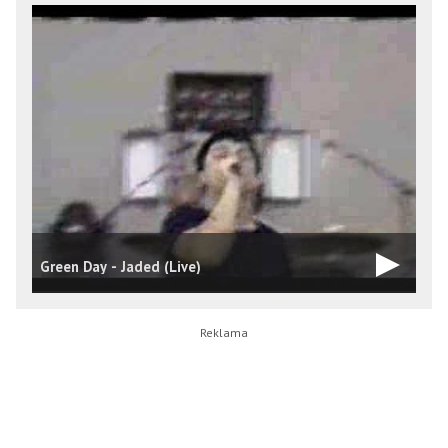
Green Day - Jaded (Live)
T