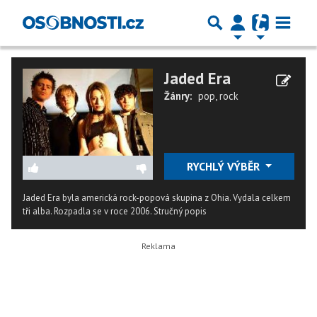
Jaded Era
Žánry:
pop
,
rock
RYCHLÝ VÝBĚR
Jaded Era byla americká rock-popová skupina z Ohia. Vydala celkem
tři alba. Rozpadla se v roce 2006.
Stručný popis