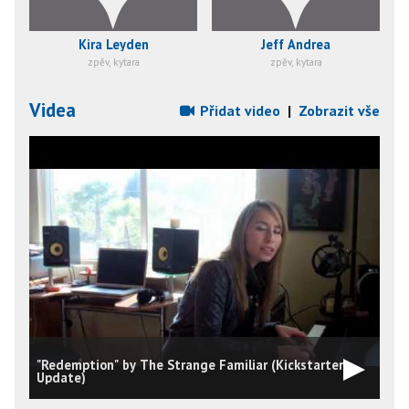
Kira Leyden
Jeff Andrea
zpěv, kytara
zpěv, kytara
Videa
Přidat video
|
Zobrazit vše
"Redemption" by The Strange Familiar (Kickstarter
Update)