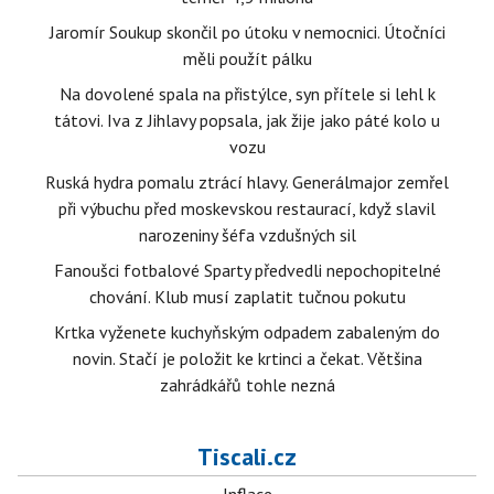
Jaromír Soukup skončil po útoku v nemocnici. Útočníci
měli použít pálku
Na dovolené spala na přistýlce, syn přítele si lehl k
tátovi. Iva z Jihlavy popsala, jak žije jako páté kolo u
vozu
Ruská hydra pomalu ztrácí hlavy. Generálmajor zemřel
při výbuchu před moskevskou restaurací, když slavil
narozeniny šéfa vzdušných sil
Fanoušci fotbalové Sparty předvedli nepochopitelné
chování. Klub musí zaplatit tučnou pokutu
Krtka vyženete kuchyňským odpadem zabaleným do
novin. Stačí je položit ke krtinci a čekat. Většina
zahrádkářů tohle nezná
Tiscali.cz