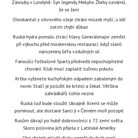
Zásnuby v Londýně: Syn legendy Mekyho Žbirky oznámil,
že se žení
Oleokantal z olivového oleje chrání mozek myší, u lidí
zatím chybí důkaz
Ruská hydra pomalu ztrácí hlavy. Generálmajor zemřel
při výbuchu před moskevskou restaurací, když slavil
narozeniny šéfa vzdušných sil
Fanoušci fotbalové Sparty předvedli nepochopitelné
chování. Klub musí zaplatit tučnou pokutu
Krtka vyženete kuchyňským odpadem zabaleným do
novin. Stačí je položit ke krtinci a čekat. Většina
zahrádkářů tohle nezná
Ruská loď bude sloužit Ukrajině. Kreml se může
pominout, ale dostane šanci ji v Černém moři potopit
Rusům dávají po hubě dobrovolníci z 72 zemí světa.
Skoro polovina jich přijela z Latinské Ameriky
Chci chránit mladé dívky, neměly by hrát proti