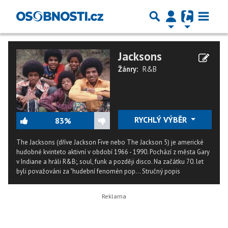
Jacksons
Žánry:
R&B
RYCHLÝ VÝBĚR
83%
The Jacksons (dříve Jackson Five nebo The Jackson 5) je americké
hudobné kvinteto aktivní v období 1966 - 1990. Pochází z města Gary
v Indiane a hráli R&B;, soul, funk a později disco. Na začátku 70. let
byli považováni za "hudební fenomén pop...
Stručný popis