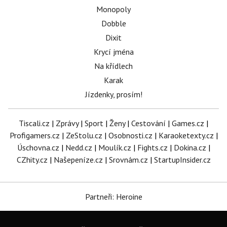
Monopoly
Dobble
Dixit
Krycí jména
Na křídlech
Karak
Jízdenky, prosím!
Tiscali.cz
|
Zprávy
|
Sport
|
Ženy
|
Cestování
|
Games.cz
|
Profigamers.cz
|
ZeStolu.cz
|
Osobnosti.cz
|
Karaoketexty.cz
|
Úschovna.cz
|
Nedd.cz
|
Moulík.cz
|
Fights.cz
|
Dokina.cz
|
CZhity.cz
|
Našepeníze.cz
|
Srovnám.cz
|
StartupInsider.cz
Partneři: Heroine