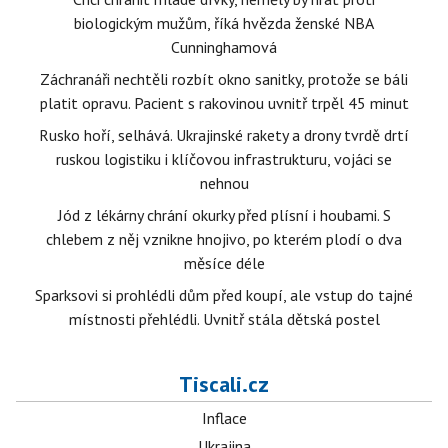
biologickým mužům, říká hvězda ženské NBA
Cunninghamová
Záchranáři nechtěli rozbít okno sanitky, protože se báli
platit opravu. Pacient s rakovinou uvnitř trpěl 45 minut
Rusko hoří, selhává. Ukrajinské rakety a drony tvrdě drtí
ruskou logistiku i klíčovou infrastrukturu, vojáci se
nehnou
Jód z lékárny chrání okurky před plísní i houbami. S
chlebem z něj vznikne hnojivo, po kterém plodí o dva
měsíce déle
Sparksovi si prohlédli dům před koupí, ale vstup do tajné
místnosti přehlédli. Uvnitř stála dětská postel
Tiscali.cz
Inflace
Ukrajina