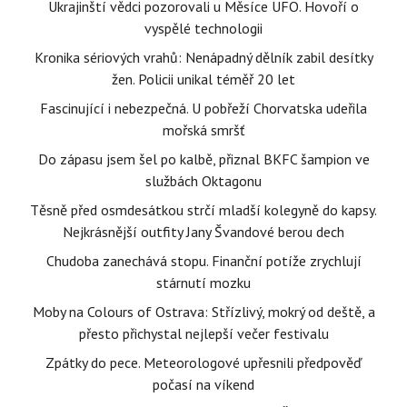
Ukrajinští vědci pozorovali u Měsíce UFO. Hovoří o
vyspělé technologii
Kronika sériových vrahů: Nenápadný dělník zabil desítky
žen. Policii unikal téměř 20 let
Fascinující i nebezpečná. U pobřeží Chorvatska udeřila
mořská smršť
Do zápasu jsem šel po kalbě, přiznal BKFC šampion ve
službách Oktagonu
Těsně před osmdesátkou strčí mladší kolegyně do kapsy.
Nejkrásnější outfity Jany Švandové berou dech
Chudoba zanechává stopu. Finanční potíže zrychlují
stárnutí mozku
Moby na Colours of Ostrava: Střízlivý, mokrý od deště, a
přesto přichystal nejlepší večer festivalu
Zpátky do pece. Meteorologové upřesnili předpověď
počasí na víkend