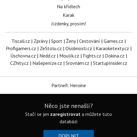
Na křídlech
Karak
Jízdenky, prosím!
Tiscali.cz
|
Zprávy
|
Sport
|
Ženy
|
Cestování
|
Games.cz
|
Profigamers.cz
|
ZeStolu.cz
|
Osobnosti.cz
|
Karaoketexty.cz
|
Úschovna.cz
|
Nedd.cz
|
Moulík.cz
|
Fights.cz
|
Dokina.cz
|
CZhity.cz
|
Našepeníze.cz
|
Srovnám.cz
|
StartupInsider.cz
Partneři: Heroine
Něco jste nenašli?
Stačí se jen
zaregistrovat
a můžete tuto
databázi
DOPLNIT