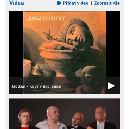
Videa
Přidat video
|
Zobrazit vše
Jablkoň - Když v noci sněží