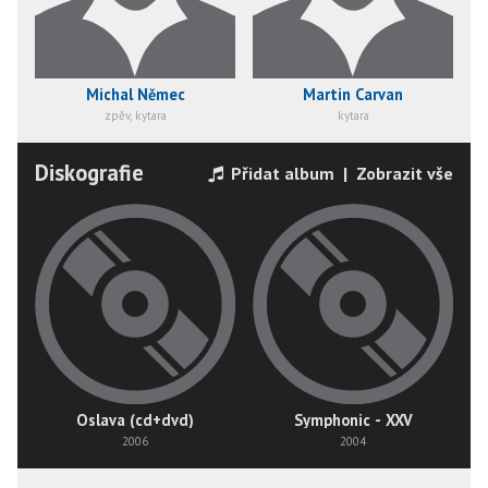
Michal Němec
Martin Carvan
zpěv, kytara
kytara
Diskografie
Přidat album
|
Zobrazit vše
Oslava (cd+dvd)
Symphonic - XXV
2006
2004