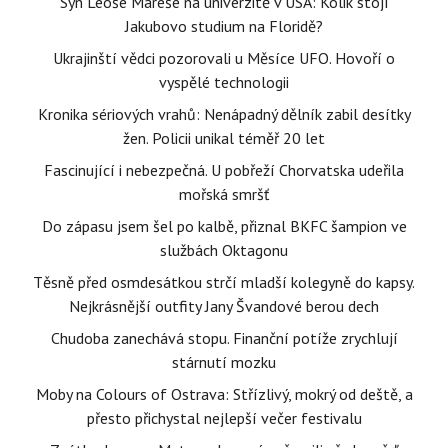
Syn Leoše Mareše na univerzitě v USA: Kolik stojí
Jakubovo studium na Floridě?
Ukrajinští vědci pozorovali u Měsíce UFO. Hovoří o
vyspělé technologii
Kronika sériových vrahů: Nenápadný dělník zabil desítky
žen. Policii unikal téměř 20 let
Fascinující i nebezpečná. U pobřeží Chorvatska udeřila
mořská smršť
Do zápasu jsem šel po kalbě, přiznal BKFC šampion ve
službách Oktagonu
Těsně před osmdesátkou strčí mladší kolegyně do kapsy.
Nejkrásnější outfity Jany Švandové berou dech
Chudoba zanechává stopu. Finanční potíže zrychlují
stárnutí mozku
Moby na Colours of Ostrava: Střízlivý, mokrý od deště, a
přesto přichystal nejlepší večer festivalu