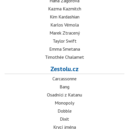
Hana Zagorová
Kazma Kazmitch
Kim Kardashian
Karlos Vémola
Marek Ztracený
Taylor Swift
Emma Smetana
Timothée Chalamet
Zestolu.cz
Carcassonne
Bang
Osadníci z Katanu
Monopoly
Dobble
Dixit
Krycí jména