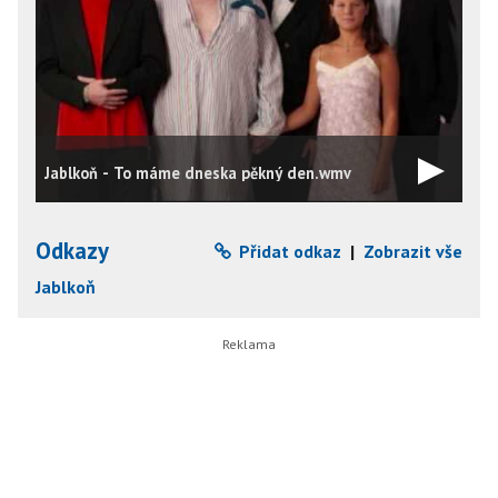
Jablkoň - To máme dneska pěkný den.wmv
J
Odkazy
Přidat odkaz
|
Zobrazit vše
Jablkoň