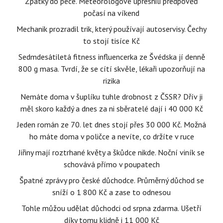
Zpátky do pece. Meteorologové upřesnili předpověď
počasí na víkend
Mechanik prozradil trik, který používají autoservisy. Čechy
to stojí tisíce Kč
Sedmdesátiletá fitness influencerka ze Švédska jí denně
800 g masa. Tvrdí, že se cítí skvěle, lékaři upozorňují na
rizika
Nemáte doma v šuplíku tuhle drobnost z ČSSR? Dřív ji
měl skoro každý a dnes za ni sběratelé dají i 40 000 Kč
Jeden román ze 70. let dnes stojí přes 30 000 Kč. Možná
ho máte doma v poličce a nevíte, co držíte v ruce
Jiřiny mají roztrhané květy a škůdce nikde. Noční viník se
schovává přímo v poupatech
Špatné zprávy pro české důchodce. Průměrný důchod se
sníží o 1 800 Kč a zase to odnesou
Tohle můžou udělat důchodci od srpna zdarma. Ušetří
díky tomu klidně i 11 000 Kč