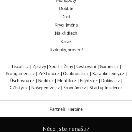
Monopoly
Dobble
Dixit
Krycí jména
Na křídlech
Karak
Jízdenky, prosím!
Tiscali.cz
|
Zprávy
|
Sport
|
Ženy
|
Cestování
|
Games.cz
|
Profigamers.cz
|
ZeStolu.cz
|
Osobnosti.cz
|
Karaoketexty.cz
|
Úschovna.cz
|
Nedd.cz
|
Moulík.cz
|
Fights.cz
|
Dokina.cz
|
CZhity.cz
|
Našepeníze.cz
|
Srovnám.cz
|
StartupInsider.cz
Partneři: Heroine
Něco jste nenašli?