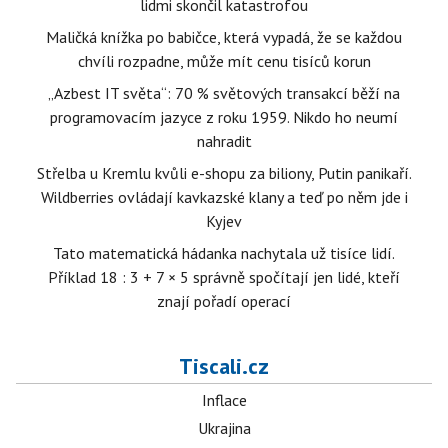
lidmi skončil katastrofou
Maličká knížka po babičce, která vypadá, že se každou
chvíli rozpadne, může mít cenu tisíců korun
„Azbest IT světa“: 70 % světových transakcí běží na
programovacím jazyce z roku 1959. Nikdo ho neumí
nahradit
Střelba u Kremlu kvůli e-shopu za biliony, Putin panikaří.
Wildberries ovládají kavkazské klany a teď po něm jde i
Kyjev
Tato matematická hádanka nachytala už tisíce lidí.
Příklad 18 : 3 + 7 × 5 správně spočítají jen lidé, kteří
znají pořadí operací
Tiscali.cz
Inflace
Ukrajina