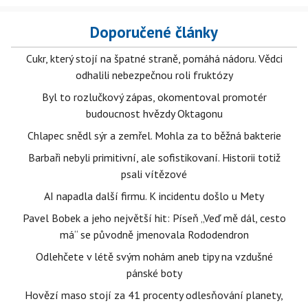
Doporučené články
Cukr, který stojí na špatné straně, pomáhá nádoru. Vědci
odhalili nebezpečnou roli fruktózy
Byl to rozlučkový zápas, okomentoval promotér
budoucnost hvězdy Oktagonu
Chlapec snědl sýr a zemřel. Mohla za to běžná bakterie
Barbaři nebyli primitivní, ale sofistikovaní. Historii totiž
psali vítězové
AI napadla další firmu. K incidentu došlo u Mety
Pavel Bobek a jeho největší hit: Píseň „Veď mě dál, cesto
má“ se původně jmenovala Rododendron
Odlehčete v létě svým nohám aneb tipy na vzdušné
pánské boty
Hovězí maso stojí za 41 procenty odlesňování planety,