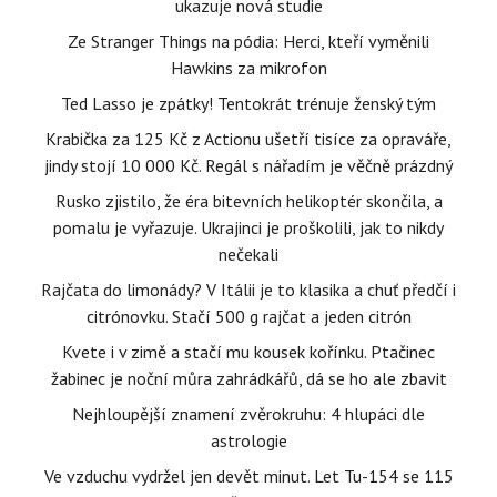
ukazuje nová studie
Ze Stranger Things na pódia: Herci, kteří vyměnili
Hawkins za mikrofon
Ted Lasso je zpátky! Tentokrát trénuje ženský tým
Krabička za 125 Kč z Actionu ušetří tisíce za opraváře,
jindy stojí 10 000 Kč. Regál s nářadím je věčně prázdný
Rusko zjistilo, že éra bitevních helikoptér skončila, a
pomalu je vyřazuje. Ukrajinci je proškolili, jak to nikdy
nečekali
Rajčata do limonády? V Itálii je to klasika a chuť předčí i
citrónovku. Stačí 500 g rajčat a jeden citrón
Kvete i v zimě a stačí mu kousek kořínku. Ptačinec
žabinec je noční můra zahrádkářů, dá se ho ale zbavit
Nejhloupější znamení zvěrokruhu: 4 hlupáci dle
astrologie
Ve vzduchu vydržel jen devět minut. Let Tu-154 se 115