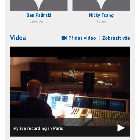
Ben Falinski
Nicky Tsang
zpěv, piano
kytara
Videa
Přidat video
|
Zobrazit vše
Ivyrise recording in Paris