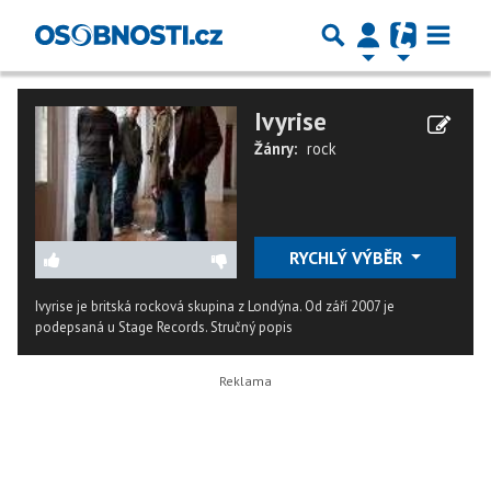
Ivyrise
Žánry:
rock
RYCHLÝ VÝBĚR
Ivyrise je britská rocková skupina z Londýna. Od září 2007 je
podepsaná u Stage Records.
Stručný popis