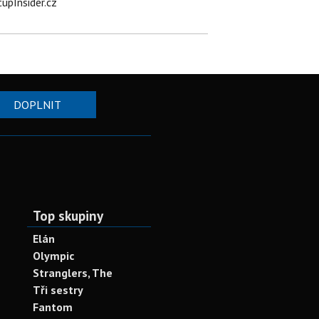
tupInsider.cz
DOPLNIT
Top skupiny
Elán
Olympic
Stranglers, The
Tři sestry
Fantom