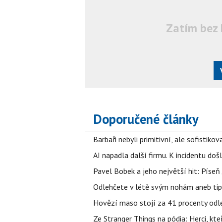
Zatím bez 
Doporučené články
Barbaři nebyli primitivní, ale sofistikov
AI napadla další firmu. K incidentu doš
Pavel Bobek a jeho největší hit: Pís
Odlehčete v létě svým nohám aneb tip
Hovězí maso stojí za 41 procenty odle
Ze Stranger Things na pódia: Herci, kt