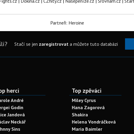
Fights.cz
|
Dokina.cz
|
CZhity.cz
|
Našepeníze.cz
|
Srovnám.cz
|
Star
Partneři: Heroine
li?
Stačí se jen
zaregistrovat
a můžete tuto databázi
op herci
Top zpěváci
arole André
Miley Cyrus
ergei Godin
Hana Zagorová
lice Jandová
Shakira
áclav Neckář
Helena Vondráčková
ohnny Sins
Maria Baimler