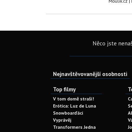
Moulík.cz
|
Něco jste nenaš
Nejnavštěvovanější osobnosti
Top filmy
T
V tom domě straší!
C
Erótica: Luz de Luna
S
Snowboarďáci
A
Vyprávěj
V
Transformers Jedna
J