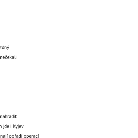
ázdný
 nečekali
nahradit
 jde i Kyjev
znají pořadí operací