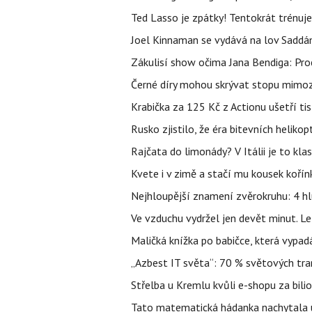
Ted Lasso je zpátky! Tentokrát trénuj
Joel Kinnaman se vydává na lov Saddám
Zákulisí show očima Jana Bendiga: Pro
Černé díry mohou skrývat stopu mimoze
Krabička za 125 Kč z Actionu ušetří tis
Rusko zjistilo, že éra bitevních helikopt
Rajčata do limonády? V Itálii je to klas
Kvete i v zimě a stačí mu kousek kořín
Nejhloupější znamení zvěrokruhu: 4 hl
Ve vzduchu vydržel jen devět minut. L
Maličká knížka po babičce, která vypad
„Azbest IT světa“: 70 % světových tra
Střelba u Kremlu kvůli e-shopu za bilio
Tato matematická hádanka nachytala už t