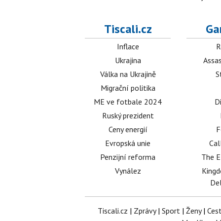
Tiscali.cz
Ga
Inflace
R
Ukrajina
Assas
Válka na Ukrajině
S
Migrační politika
ME ve fotbale 2024
D
Ruský prezident
Ceny energií
F
Evropská unie
Cal
Penzijní reforma
The E
Vynález
King
Del
Tiscali.cz
|
Zprávy
|
Sport
|
Ženy
|
Ces