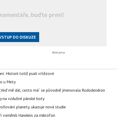
komentáře, buďte první!
VSTUP DO DISKUZE
aní. Historii totiž psali vítězové
lo u Mety
eň „Veď mě dál, cesto má“ se původně jmenovala Rododendron
y na vzdušné pánské boty
sňování planety, ukazuje nová studie
eří vyměnili Hawkins za mikrofon