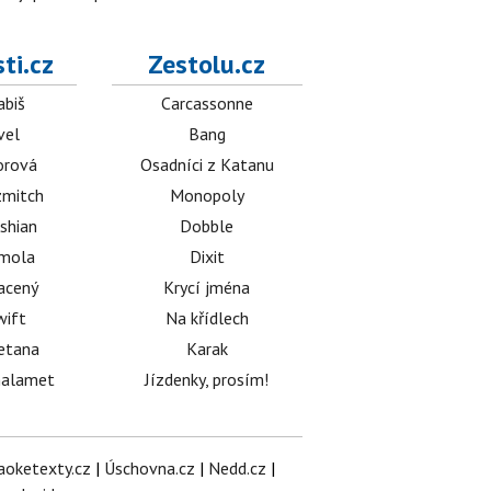
ti.cz
Zestolu.cz
abiš
Carcassonne
vel
Bang
orová
Osadníci z Katanu
mitch
Monopoly
shian
Dobble
émola
Dixit
acený
Krycí jména
wift
Na křídlech
etana
Karak
halamet
Jízdenky, prosím!
aoketexty.cz
|
Úschovna.cz
|
Nedd.cz
|