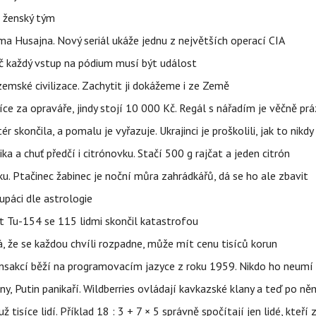
e ženský tým
a Husajna. Nový seriál ukáže jednu z největších operací CIA
č každý vstup na pódium musí být událost
mské civilizace. Zachytit ji dokážeme i ze Země
íce za opraváře, jindy stojí 10 000 Kč. Regál s nářadím je věčně pr
ér skončila, a pomalu je vyřazuje. Ukrajinci je proškolili, jak to nikdy
ika a chuť předčí i citrónovku. Stačí 500 g rajčat a jeden citrón
ku. Ptačinec žabinec je noční můra zahrádkářů, dá se ho ale zbavit
upáci dle astrologie
et Tu-154 se 115 lidmi skončil katastrofou
á, že se každou chvíli rozpadne, může mít cenu tisíců korun
nsakcí běží na programovacím jazyce z roku 1959. Nikdo ho neumí 
ny, Putin panikaří. Wildberries ovládají kavkazské klany a teď po něm
isíce lidí. Příklad 18 : 3 + 7 × 5 správně spočítají jen lidé, kteří 