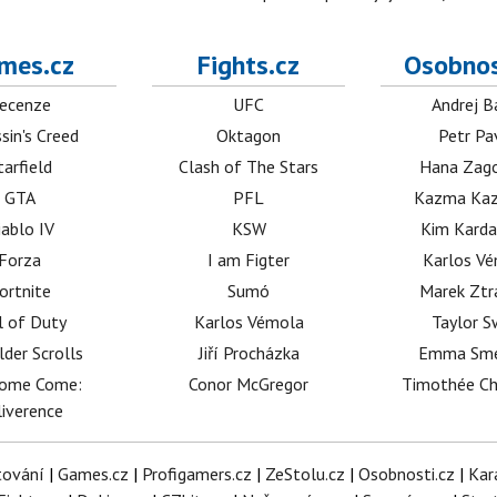
mes.cz
Fights.cz
Osobnos
ecenze
UFC
Andrej B
sin's Creed
Oktagon
Petr Pa
tarfield
Clash of The Stars
Hana Zag
GTA
PFL
Kazma Kaz
iablo IV
KSW
Kim Karda
Forza
I am Figter
Karlos V
ortnite
Sumó
Marek Ztr
l of Duty
Karlos Vémola
Taylor S
lder Scrolls
Jiří Procházka
Emma Sm
dome Come:
Conor McGregor
Timothée C
iverence
tování
|
Games.cz
|
Profigamers.cz
|
ZeStolu.cz
|
Osobnosti.cz
|
Kar