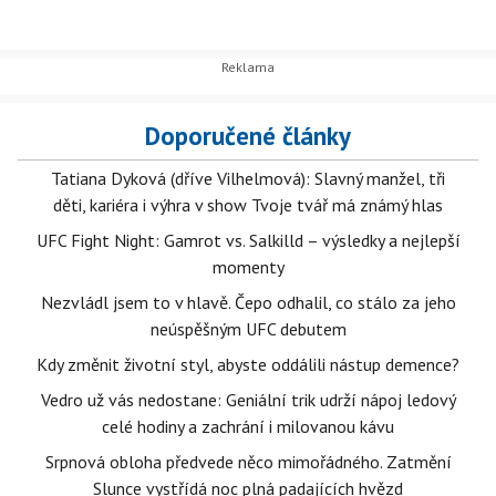
Doporučené články
Tatiana Dyková (dříve Vilhelmová): Slavný manžel, tři
děti, kariéra i výhra v show Tvoje tvář má známý hlas
UFC Fight Night: Gamrot vs. Salkilld – výsledky a nejlepší
momenty
Nezvládl jsem to v hlavě. Čepo odhalil, co stálo za jeho
neúspěšným UFC debutem
Kdy změnit životní styl, abyste oddálili nástup demence?
Vedro už vás nedostane: Geniální trik udrží nápoj ledový
celé hodiny a zachrání i milovanou kávu
Srpnová obloha předvede něco mimořádného. Zatmění
Slunce vystřídá noc plná padajících hvězd