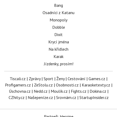
Bang
Osadníci z Katanu
Monopoly
Dobble
Dixit
Krycí jména
Na křídlech
Karak
Jízdenky, prosím!
Tiscali.cz
|
Zprávy
|
Sport
|
Ženy
|
Cestování
|
Games.cz
|
Profigamers.cz
|
ZeStolu.cz
|
Osobnosti.cz
|
Karaoketexty.cz
|
Úschovna.cz
|
Nedd.cz
|
Moulík.cz
|
Fights.cz
|
Dokina.cz
|
CZhity.cz
|
Našepeníze.cz
|
Srovnám.cz
|
StartupInsider.cz
Partneři: Heroine