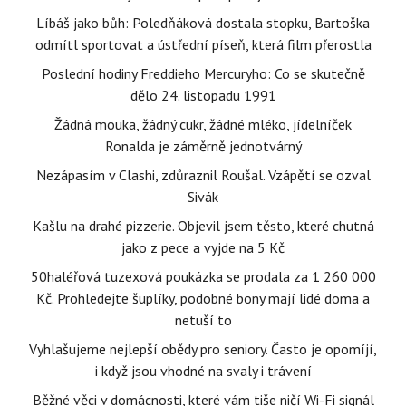
Líbáš jako bůh: Poledňáková dostala stopku, Bartoška
odmítl sportovat a ústřední píseň, která film přerostla
Poslední hodiny Freddieho Mercuryho: Co se skutečně
dělo 24. listopadu 1991
Žádná mouka, žádný cukr, žádné mléko, jídelníček
Ronalda je záměrně jednotvárný
Nezápasím v Clashi, zdůraznil Roušal. Vzápětí se ozval
Sivák
Kašlu na drahé pizzerie. Objevil jsem těsto, které chutná
jako z pece a vyjde na 5 Kč
50haléřová tuzexová poukázka se prodala za 1 260 000
Kč. Prohledejte šuplíky, podobné bony mají lidé doma a
netuší to
Vyhlašujeme nejlepší obědy pro seniory. Často je opomíjí,
i když jsou vhodné na svaly i trávení
Běžné věci v domácnosti, které vám tiše ničí Wi-Fi signál