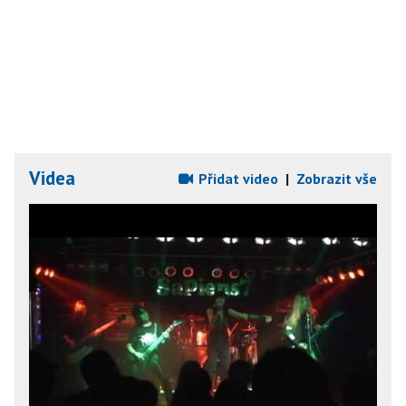
Videa
Přidat video
|
Zobrazit vše