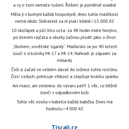
a vy o tom nemáte tušení. Řešení je poměrně snadné
Měla ji v kuchyni každá hospodyně, dnes tuhle maličkost
nemá nikdo. Sběratelé za ni platí klidně i 15 000 Kč
10 skořápek a půl litru octa: za 48 hodin máte hnojivo,
po kterém rajčata a okurky začnou plodit jako o život
„Sbohem, sovětské 'zgardy'.“ Maďarsko se po 40 letech
loučí s vrtulníky Mi-17 a Mi-24. Nahradí je západní za
miliardy
Češi si začali ve velkém dávat do ložnice tuhle rostlinu.
Čistí vzduch, pohlcuje vlhkost a zlepšuje kvalitu spánku
Ani maso, ani zelenina: do vývaru patří 1 věc, co běžně
končí v odpadkovém koši
Tuhle věc nosila v kabelce každá babička. Dnes má
hodnotu i 4 000 Kč
Tiscali.cz