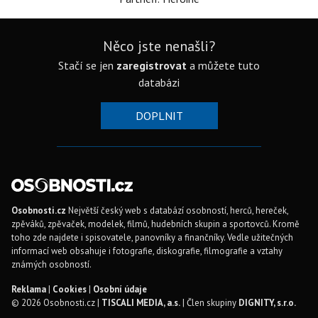
Něco jste nenašli?
Stačí se jen
zaregistrovat
a můžete tuto
databázi
DOPLNIT
Osobnosti.cz
Největší český web s databází osobností, herců, hereček,
zpěváků, zpěvaček, modelek, filmů, hudebních skupin a sportovců. Kromě
toho zde najdete i spisovatele, panovníky a finančníky. Vedle užitečných
informací web obsahuje i fotografie, diskografie, filmografie a vztahy
známých osobností.
Reklama
|
Cookies
|
Osobní údaje
© 2026 Osobnosti.cz |
TISCALI MEDIA, a.s.
| Člen skupiny
DIGNITY, s.r.o.