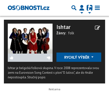
Ishtar
Žánry:
folk
RYCHLÝ VÝBĚR
Ishtar je belgická folková skupina. V roce 2008 reprezentovala svou
zemi na Eurovision Song Contest s písní "O Julissi", ale do finále
nepostoupila.
Stručný popis