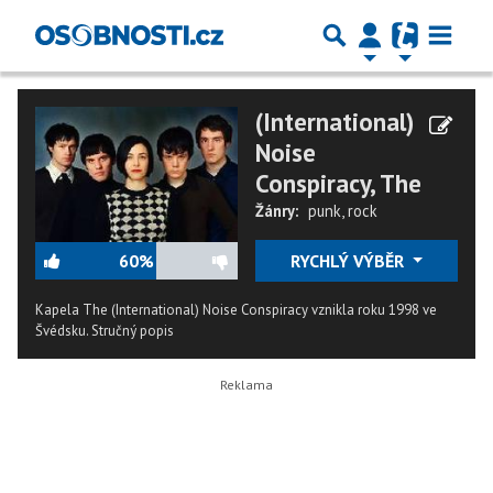
(International)
Noise
Conspiracy, The
Žánry:
punk
,
rock
60%
RYCHLÝ VÝBĚR
Kapela The (International) Noise Conspiracy vznikla roku 1998 ve
Švédsku.
Stručný popis