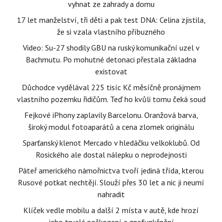
vyhnat ze zahrady a domu
17 let manželství, tři děti a pak test DNA: Celina zjistila,
že si vzala vlastního příbuzného
Video: Su-27 shodily GBU na ruský komunikační uzel v
Bachmutu. Po mohutné detonaci přestala základna
existovat
Důchodce vydělával 225 tisíc Kč měsíčně pronájmem
vlastního pozemku řidičům. Teď ho kvůli tomu čeká soud
Fejkové iPhony zaplavily Barcelonu. Oranžová barva,
široký modul fotoaparátů a cena zlomek originálu
Sparťanský klenot Mercado v hledáčku velkoklubů. Od
Rosického ale dostal nálepku o neprodejnosti
Páteř amerického námořnictva tvoří jediná třída, kterou
Rusové potkat nechtějí. Slouží přes 30 let a nic ji neumí
nahradit
Klíček vedle mobilu a další 2 místa v autě, kde hrozí