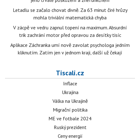
jeho trvalé poškození a znefunkčnění
Letadlu se začalo chovat divně. Za 63 minut čiré hrůzy
mohla triviální matematická chyba
V zácpě ve vedru zapnul topení na maximum. Absurdní
trik zachrání motor před opravou za desítky tisíc
Aplikace Záchranka umí nově zavolat psychologa jedním
kliknutím. Zatím jen v jednom kraji, další už čekají
Tiscali.cz
Inflace
Ukrajina
Válka na Ukrajině
Migrační politika
ME ve fotbale 2024
Ruský prezident
Ceny energií