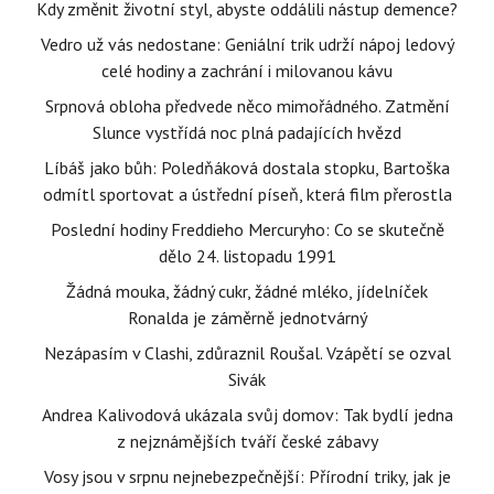
Kdy změnit životní styl, abyste oddálili nástup demence?
Vedro už vás nedostane: Geniální trik udrží nápoj ledový
celé hodiny a zachrání i milovanou kávu
Srpnová obloha předvede něco mimořádného. Zatmění
Slunce vystřídá noc plná padajících hvězd
Líbáš jako bůh: Poledňáková dostala stopku, Bartoška
odmítl sportovat a ústřední píseň, která film přerostla
Poslední hodiny Freddieho Mercuryho: Co se skutečně
dělo 24. listopadu 1991
Žádná mouka, žádný cukr, žádné mléko, jídelníček
Ronalda je záměrně jednotvárný
Nezápasím v Clashi, zdůraznil Roušal. Vzápětí se ozval
Sivák
Andrea Kalivodová ukázala svůj domov: Tak bydlí jedna
z nejznámějších tváří české zábavy
Vosy jsou v srpnu nejnebezpečnější: Přírodní triky, jak je