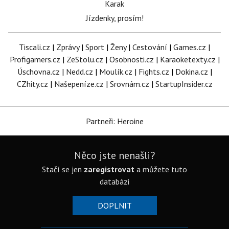
Karak
Jízdenky, prosím!
Tiscali.cz
|
Zprávy
|
Sport
|
Ženy
|
Cestování
|
Games.cz
|
Profigamers.cz
|
ZeStolu.cz
|
Osobnosti.cz
|
Karaoketexty.cz
|
Úschovna.cz
|
Nedd.cz
|
Moulík.cz
|
Fights.cz
|
Dokina.cz
|
CZhity.cz
|
Našepeníze.cz
|
Srovnám.cz
|
StartupInsider.cz
Partneři: Heroine
Něco jste nenašli?
Stačí se jen
zaregistrovat
a můžete tuto
databázi
DOPLNIT