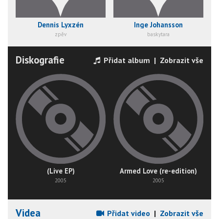
Dennis Lyxzén
Inge Johansson
zpěv
baskytara
Diskografie
Přidat album
|
Zobrazit vše
(Live EP)
Armed Love (re-edition)
2005
2005
Videa
Přidat video
|
Zobrazit vše