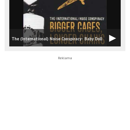
T
The (International) Noise Conspiracy- Baby Doll
L