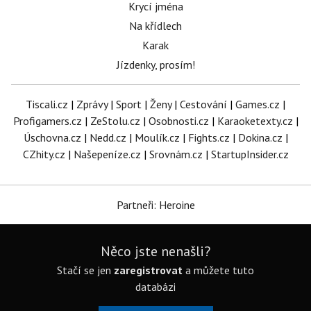
Krycí jména
Na křídlech
Karak
Jízdenky, prosím!
Tiscali.cz
|
Zprávy
|
Sport
|
Ženy
|
Cestování
|
Games.cz
|
Profigamers.cz
|
ZeStolu.cz
|
Osobnosti.cz
|
Karaoketexty.cz
|
Úschovna.cz
|
Nedd.cz
|
Moulík.cz
|
Fights.cz
|
Dokina.cz
|
CZhity.cz
|
Našepeníze.cz
|
Srovnám.cz
|
StartupInsider.cz
Partneři: Heroine
Něco jste nenašli?
Stačí se jen
zaregistrovat
a můžete tuto
databázi