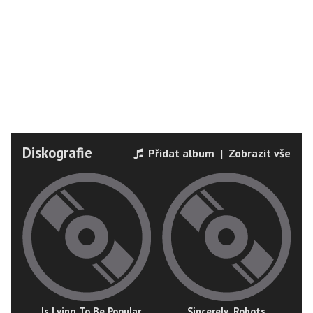
Diskografie
Přidat album
|
Zobrazit vše
...Is Lying To Be Popular
Sincerely, Robots