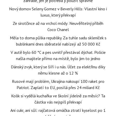
zahradě, jen je potřeba ji použít správně
Nový domov Seleny Gomez v Beverly Hills: Vlastní kino i
luxus, který překvapí
Ze sirotčince až na vrchol módy: Neuvěřitelný příběh
Coco Chanel
Měla to doma půlka republiky. Za tuhle sadu skleniček s
bublinkami dnes sběratelé nabízejí až 50 000 Kč
V autě bylo 60 °C a pes uvnitř přestával dýchat. Policie
našla majitele přímo na místě, bylo jim to jedno
Dánský zvyk, který se šíří i u nás. Účet za elektřinu díky
němu klesne až o 12 %
Rusové mají problém, Ukrajina nakoupí 100 raket pro
Patriot. Zaplatí to EU, posílá přes 24 miliard Kč
Kolik si vydělá kuchařka ve školní jídelně za měsíc? Ta
částka vás nejspíš překvapí
Ani cukr, ani sůl: rajčatová omáčka ztratí kyselost po 1