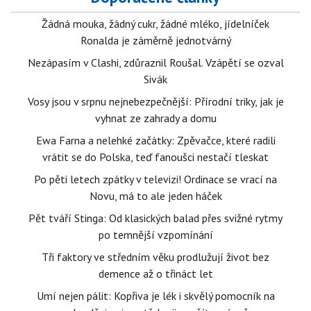
Žádná mouka, žádný cukr, žádné mléko, jídelníček
Ronalda je záměrně jednotvárný
Nezápasím v Clashi, zdůraznil Roušal. Vzápětí se ozval
Sivák
Vosy jsou v srpnu nejnebezpečnější: Přírodní triky, jak je
vyhnat ze zahrady a domu
Ewa Farna a nelehké začátky: Zpěvačce, které radili
vrátit se do Polska, teď fanoušci nestačí tleskat
Po pěti letech zpátky v televizi! Ordinace se vrací na
Novu, má to ale jeden háček
Pět tváří Stinga: Od klasických balad přes svižné rytmy
po temnější vzpomínání
Tři faktory ve středním věku prodlužují život bez
demence až o třináct let
Umí nejen pálit: Kopřiva je lék i skvělý pomocník na