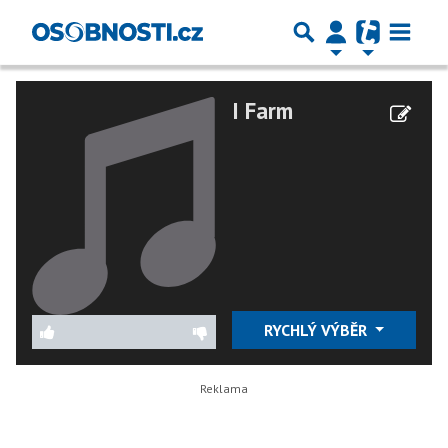
I Farm
RYCHLÝ VÝBĚR