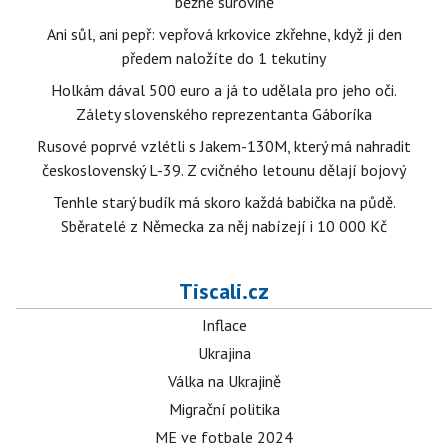
běžné surovině
Ani sůl, ani pepř: vepřová krkovice zkřehne, když ji den
předem naložíte do 1 tekutiny
Holkám dával 500 euro a já to udělala pro jeho oči.
Zálety slovenského reprezentanta Gáboríka
Rusové poprvé vzlétli s Jakem-130M, který má nahradit
československý L-39. Z cvičného letounu dělají bojový
Tenhle starý budík má skoro každá babička na půdě.
Sběratelé z Německa za něj nabízejí i 10 000 Kč
Tiscali.cz
Inflace
Ukrajina
Válka na Ukrajině
Migrační politika
ME ve fotbale 2024