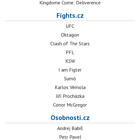
Kingdome Come: Deliverence
Fights.cz
UFC
Oktagon
Clash of The Stars
PFL
KSW
I am Figter
Sumó
Karlos Vémola
Jiří Procházka
Conor McGregor
Osobnosti.cz
Andrej Babiš
Petr Pavel