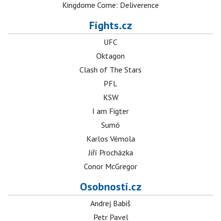
Kingdome Come: Deliverence
Fights.cz
UFC
Oktagon
Clash of The Stars
PFL
KSW
I am Figter
Sumó
Karlos Vémola
Jiří Procházka
Conor McGregor
Osobnosti.cz
Andrej Babiš
Petr Pavel