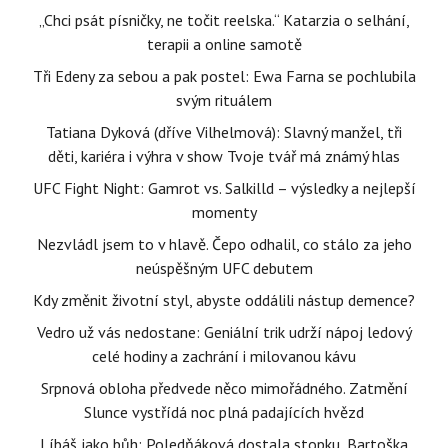
„Chci psát písničky, ne točit reelska.“ Katarzia o selhání,
terapii a online samotě
Tři Edeny za sebou a pak postel: Ewa Farna se pochlubila
svým rituálem
Tatiana Dyková (dříve Vilhelmová): Slavný manžel, tři
děti, kariéra i výhra v show Tvoje tvář má známý hlas
UFC Fight Night: Gamrot vs. Salkilld – výsledky a nejlepší
momenty
Nezvládl jsem to v hlavě. Čepo odhalil, co stálo za jeho
neúspěšným UFC debutem
Kdy změnit životní styl, abyste oddálili nástup demence?
Vedro už vás nedostane: Geniální trik udrží nápoj ledový
celé hodiny a zachrání i milovanou kávu
Srpnová obloha předvede něco mimořádného. Zatmění
Slunce vystřídá noc plná padajících hvězd
Líbáš jako bůh: Poledňáková dostala stopku, Bartoška