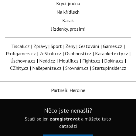
Krycí jména
Na křídlech
Karak
Jízdenky, prosím!
Tiscali.cz
|
Zprávy
|
Sport
|
Ženy
|
Cestování
|
Games.cz
|
Profigamers.cz
|
ZeStolu.cz
|
Osobnosti.cz
|
Karaoketexty.cz
|
Úschovna.cz
|
Nedd.cz
|
Moulík.cz
|
Fights.cz
|
Dokina.cz
|
CZhity.cz
|
Našepeníze.cz
|
Srovnám.cz
|
StartupInsider.cz
Partneři: Heroine
Něco jste nenašli?
Stačí se jen
zaregistrovat
a můžete tuto
databázi