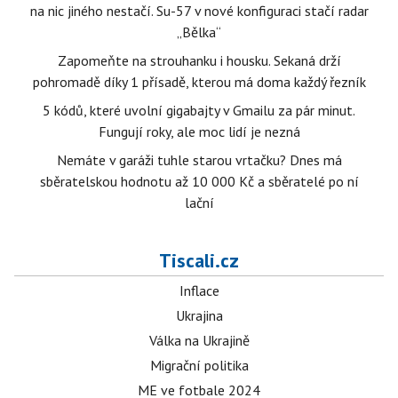
na nic jiného nestačí. Su-57 v nové konfiguraci stačí radar
„Bělka“
Zapomeňte na strouhanku i housku. Sekaná drží
pohromadě díky 1 přísadě, kterou má doma každý řezník
5 kódů, které uvolní gigabajty v Gmailu za pár minut.
Fungují roky, ale moc lidí je nezná
Nemáte v garáži tuhle starou vrtačku? Dnes má
sběratelskou hodnotu až 10 000 Kč a sběratelé po ní
lační
Tiscali.cz
Inflace
Ukrajina
Válka na Ukrajině
Migrační politika
ME ve fotbale 2024