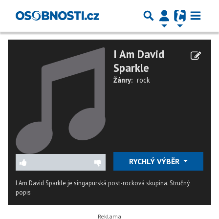
I Am David
Sparkle
Žánry:
rock
RYCHLÝ VÝBĚR
I Am David Sparkle je singapurská post-rocková skupina.
Stručný
popis