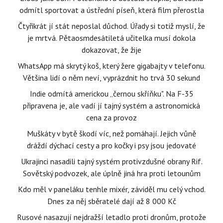
odmítl sportovat a ústřední píseň, která film přerostla
Čtyřikrát jí stát neposlal důchod. Úřady si totiž myslí, že
je mrtvá. Pětaosmdesátiletá učitelka musí dokola
dokazovat, že žije
WhatsApp má skrytý koš, který žere gigabajty v telefonu.
Většina lidí o něm neví, vyprázdnit ho trvá 30 sekund
Indie odmítá americkou „černou skříňku". Na F-35
připravena je, ale vadí jí tajný systém a astronomická
cena za provoz
Muškáty v bytě škodí víc, než pomáhají. Jejich vůně
dráždí dýchací cesty a pro kočky i psy jsou jedovaté
Ukrajinci nasadili tajný systém protivzdušné obrany Rif.
Sovětský podvozek, ale úplně jiná hra proti letounům
Kdo měl v paneláku tenhle mixér, záviděl mu celý vchod.
Dnes za něj sběratelé dají až 8 000 Kč
Rusové nasazují nejdražší letadlo proti dronům, protože