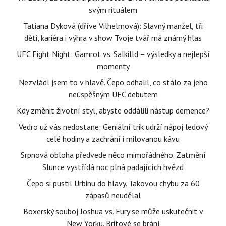
svým rituálem
Tatiana Dyková (dříve Vilhelmová): Slavný manžel, tři
děti, kariéra i výhra v show Tvoje tvář má známý hlas
UFC Fight Night: Gamrot vs. Salkilld – výsledky a nejlepší
momenty
Nezvládl jsem to v hlavě. Čepo odhalil, co stálo za jeho
neúspěšným UFC debutem
Kdy změnit životní styl, abyste oddálili nástup demence?
Vedro už vás nedostane: Geniální trik udrží nápoj ledový
celé hodiny a zachrání i milovanou kávu
Srpnová obloha předvede něco mimořádného. Zatmění
Slunce vystřídá noc plná padajících hvězd
Čepo si pustil Urbinu do hlavy. Takovou chybu za 60
zápasů neudělal
Boxerský souboj Joshua vs. Fury se může uskutečnit v
New Yorku. Britové se brání