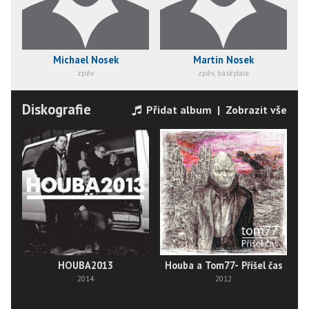
Michael Nosek
Martin Nosek
zpěv
zpěv, baskytara
Diskografie
Přidat album
|
Zobrazit vše
Houba a Tom77- Přišel čas
HOUBA2013
2012
2014