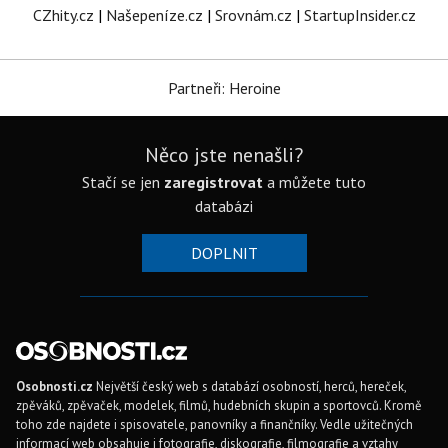
CZhity.cz
|
Našepeníze.cz
|
Srovnám.cz
|
StartupInsider.cz
Partneři: Heroine
Něco jste nenašli?
Stačí se jen
zaregistrovat
a můžete tuto
databázi
DOPLNIT
Osobnosti.cz
Největší český web s databází osobností, herců, hereček,
zpěváků, zpěvaček, modelek, filmů, hudebních skupin a sportovců. Kromě
toho zde najdete i spisovatele, panovníky a finančníky. Vedle užitečných
informací web obsahuje i fotografie, diskografie, filmografie a vztahy