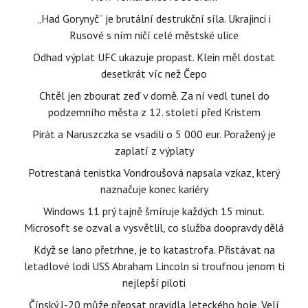
„Had Gorynyč“ je brutální destrukční síla. Ukrajinci i
Rusové s ním ničí celé městské ulice
Odhad výplat UFC ukazuje propast. Klein měl dostat
desetkrát víc než Čepo
Chtěl jen zbourat zeď v domě. Za ní vedl tunel do
podzemního města z 12. století před Kristem
Pirát a Naruszczka se vsadili o 5 000 eur. Poražený je
zaplatí z výplaty
Potrestaná tenistka Vondroušová napsala vzkaz, který
naznačuje konec kariéry
Windows 11 prý tajně šmíruje každých 15 minut.
Microsoft se ozval a vysvětlil, co služba doopravdy dělá
Když se lano přetrhne, je to katastrofa. Přistávat na
letadlové lodi USS Abraham Lincoln si troufnou jenom ti
nejlepší piloti
Čínský J-20 může přepsat pravidla leteckého boje. Velí