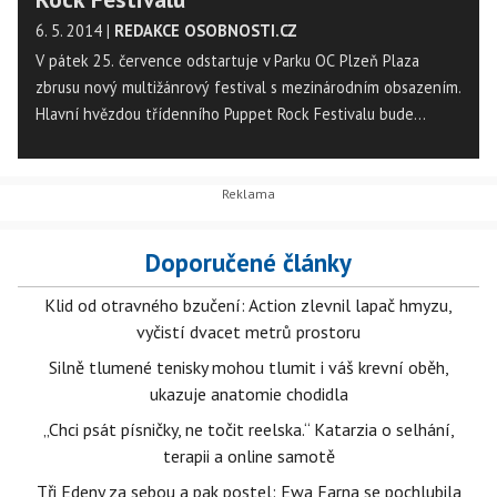
6. 5. 2014
|
REDAKCE OSOBNOSTI.CZ
V pátek 25. července odstartuje v Parku OC Plzeň Plaza
zbrusu nový multižánrový festival s mezinárodním obsazením.
Hlavní hvězdou třídenního Puppet Rock Festivalu bude
věhlasný balkánský skladatel Goran Bregović a jeho Wedding
and Funeral Band.
Doporučené články
Klid od otravného bzučení: Action zlevnil lapač hmyzu,
vyčistí dvacet metrů prostoru
Silně tlumené tenisky mohou tlumit i váš krevní oběh,
ukazuje anatomie chodidla
„Chci psát písničky, ne točit reelska.“ Katarzia o selhání,
terapii a online samotě
Tři Edeny za sebou a pak postel: Ewa Farna se pochlubila