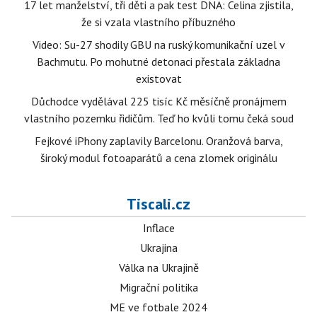
17 let manželství, tři děti a pak test DNA: Celina zjistila,
že si vzala vlastního příbuzného
Video: Su-27 shodily GBU na ruský komunikační uzel v
Bachmutu. Po mohutné detonaci přestala základna
existovat
Důchodce vydělával 225 tisíc Kč měsíčně pronájmem
vlastního pozemku řidičům. Teď ho kvůli tomu čeká soud
Fejkové iPhony zaplavily Barcelonu. Oranžová barva,
široký modul fotoaparátů a cena zlomek originálu
Tiscali.cz
Inflace
Ukrajina
Válka na Ukrajině
Migrační politika
ME ve fotbale 2024