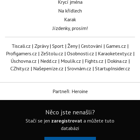
Krycí jména
Na křídlech
Karak
Jízdenky, prosím!
Tiscali.cz
|
Zprávy
|
Sport
|
Ženy
|
Cestování
|
Games.cz
|
Profigamers.cz
|
ZeStolu.cz
|
Osobnosti.cz
|
Karaoketexty.cz
|
Úschovna.cz
|
Nedd.cz
|
Moulík.cz
|
Fights.cz
|
Dokina.cz
|
CZhity.cz
|
Našepeníze.cz
|
Srovnám.cz
|
StartupInsider.cz
Partneři: Heroine
Něco jste nenašli?
Stačí se jen
zaregistrovat
a můžete tuto
databázi