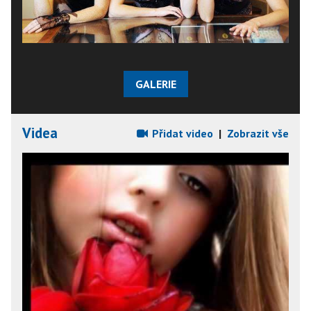
GALERIE
Videa
Přidat video
|
Zobrazit vše