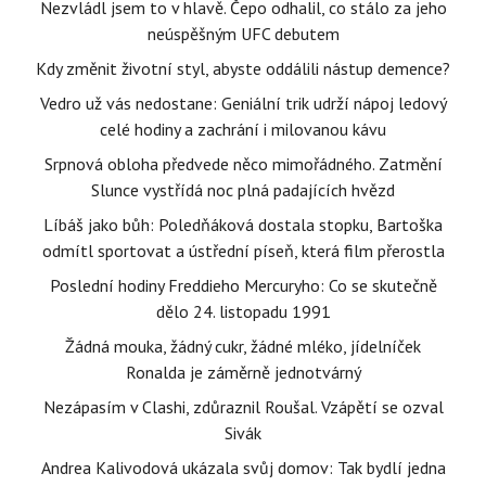
Nezvládl jsem to v hlavě. Čepo odhalil, co stálo za jeho
neúspěšným UFC debutem
Kdy změnit životní styl, abyste oddálili nástup demence?
Vedro už vás nedostane: Geniální trik udrží nápoj ledový
celé hodiny a zachrání i milovanou kávu
Srpnová obloha předvede něco mimořádného. Zatmění
Slunce vystřídá noc plná padajících hvězd
Líbáš jako bůh: Poledňáková dostala stopku, Bartoška
odmítl sportovat a ústřední píseň, která film přerostla
Poslední hodiny Freddieho Mercuryho: Co se skutečně
dělo 24. listopadu 1991
Žádná mouka, žádný cukr, žádné mléko, jídelníček
Ronalda je záměrně jednotvárný
Nezápasím v Clashi, zdůraznil Roušal. Vzápětí se ozval
Sivák
Andrea Kalivodová ukázala svůj domov: Tak bydlí jedna