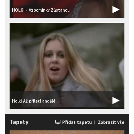
HOLKI - Vzpomínky Zůstanou
Holki Až přiletí andělé
H
Tapety
Přidat tapetu
|
Zobrazit vše