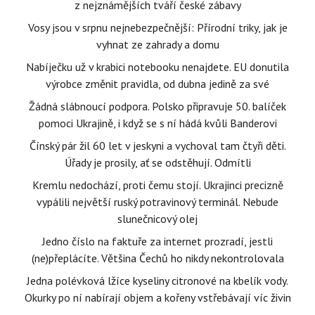
z nejznámějších tváří české zábavy
Vosy jsou v srpnu nejnebezpečnější: Přírodní triky, jak je
vyhnat ze zahrady a domu
Nabíječku už v krabici notebooku nenajdete. EU donutila
výrobce změnit pravidla, od dubna jedině za své
Žádná slábnoucí podpora. Polsko připravuje 50. balíček
pomoci Ukrajině, i když se s ní hádá kvůli Banderovi
Čínský pár žil 60 let v jeskyni a vychoval tam čtyři děti.
Úřady je prosily, ať se odstěhují. Odmítli
Kremlu nedochází, proti čemu stojí. Ukrajinci precizně
vypálili největší ruský potravinový terminál. Nebude
slunečnicový olej
Jedno číslo na faktuře za internet prozradí, jestli
(ne)přeplácíte. Většina Čechů ho nikdy nekontrolovala
Jedna polévková lžíce kyseliny citronové na kbelík vody.
Okurky po ní nabírají objem a kořeny vstřebávají víc živin