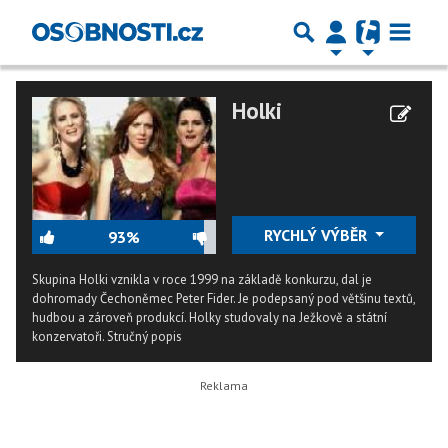
Holki
RYCHLÝ VÝBĚR
93%
Skupina Holki vznikla v roce 1999 na základě konkurzu, dal je
dohromady Čechoněmec Peter Fider. Je podepsaný pod většinu textů,
hudbou a zároveň produkcí. Holky studovaly na Ježkově a státní
konzervatoři.
Stručný popis