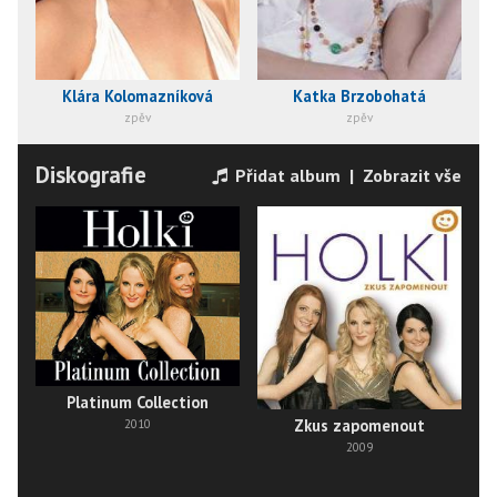
Klára Kolomazníková
Katka Brzobohatá
zpěv
zpěv
Diskografie
Přidat album
|
Zobrazit vše
Platinum Collection
Zkus zapomenout
2010
2009