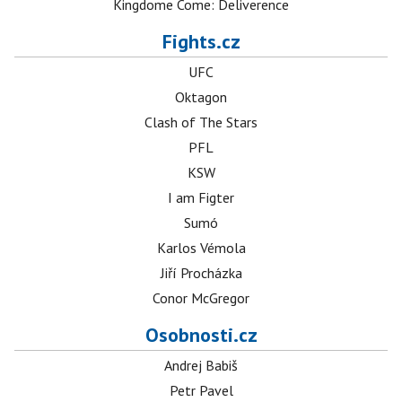
Kingdome Come: Deliverence
Fights.cz
UFC
Oktagon
Clash of The Stars
PFL
KSW
I am Figter
Sumó
Karlos Vémola
Jiří Procházka
Conor McGregor
Osobnosti.cz
Andrej Babiš
Petr Pavel