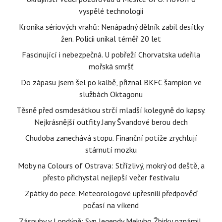
vyspělé technologii
Kronika sériových vrahů: Nenápadný dělník zabil desítky
žen. Policii unikal téměř 20 let
Fascinující i nebezpečná. U pobřeží Chorvatska udeřila
mořská smršť
Do zápasu jsem šel po kalbě, přiznal BKFC šampion ve
službách Oktagonu
Těsně před osmdesátkou strčí mladší kolegyně do kapsy.
Nejkrásnější outfity Jany Švandové berou dech
Chudoba zanechává stopu. Finanční potíže zrychlují
stárnutí mozku
Moby na Colours of Ostrava: Střízlivý, mokrý od deště, a
přesto přichystal nejlepší večer festivalu
Zpátky do pece. Meteorologové upřesnili předpověď
počasí na víkend
Zásnuby v Londýně: Syn legendy Mekyho Žbirky oznámil,