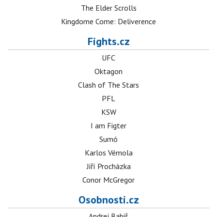
The Elder Scrolls
Kingdome Come: Deliverence
Fights.cz
UFC
Oktagon
Clash of The Stars
PFL
KSW
I am Figter
Sumó
Karlos Vémola
Jiří Procházka
Conor McGregor
Osobnosti.cz
Andrej Babiš