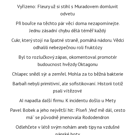
Vyřízeno: Fleury už si stihl s Muradovem domluvit
odvetu
Při bouřce na těchto pár věcí doma nezapomínejte.
Jednu zásadní chybu dělá téměř každý
Cukr, který stojí na špatné straně, pomáhá nádoru. Vědci
odhalili nebezpečnou roli fruktózy
Byl to rozlučkový zápas, okomentoval promotér
budoucnost hvězdy Oktagonu
Chlapec snědl sýr a zemřel. Mohla za to běžná bakterie
Barbaři nebyli primitivní, ale sofistikovaní. Historii totiž
psali vítězové
AI napadla další firmu. K incidentu došlo u Mety
Pavel Bobek a jeho největší hit: Píseň „Veď mě dál, cesto
má“ se původně jmenovala Rododendron
Odlehčete v létě svým nohám aneb tipy na vzdušné
pánské boty