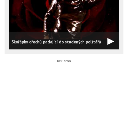
Skořápky ořechů padající do studených polštářů
Z