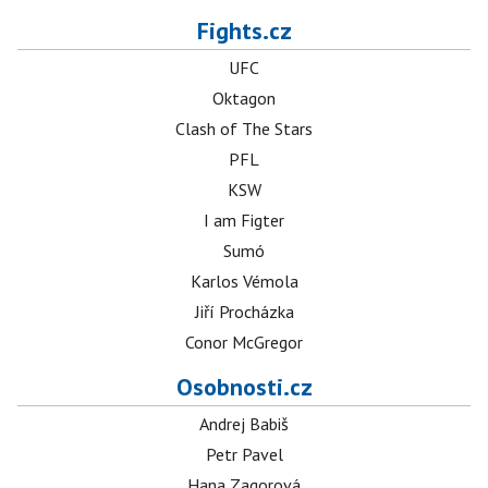
Fights.cz
UFC
Oktagon
Clash of The Stars
PFL
KSW
I am Figter
Sumó
Karlos Vémola
Jiří Procházka
Conor McGregor
Osobnosti.cz
Andrej Babiš
Petr Pavel
Hana Zagorová