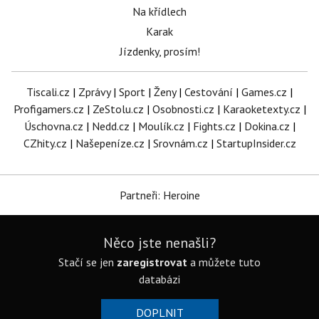
Na křídlech
Karak
Jízdenky, prosím!
Tiscali.cz
|
Zprávy
|
Sport
|
Ženy
|
Cestování
|
Games.cz
|
Profigamers.cz
|
ZeStolu.cz
|
Osobnosti.cz
|
Karaoketexty.cz
|
Úschovna.cz
|
Nedd.cz
|
Moulík.cz
|
Fights.cz
|
Dokina.cz
|
CZhity.cz
|
Našepeníze.cz
|
Srovnám.cz
|
StartupInsider.cz
Partneři: Heroine
Něco jste nenašli?
Stačí se jen
zaregistrovat
a můžete tuto
databázi
DOPLNIT