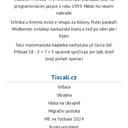
programovacím jazyce z roku 1959. Nikdo ho neumí
nahradit
Střelba u Kremlu kvůli e-shopu za biliony, Putin panikaří.
Wildberries ovládají kavkazské klany a teď po něm jde i
Kyjev
Tato matematická hádanka nachytala už tisíce lidí.
Příklad 18 : 3 + 7 × 5 správně spočítají jen lidé, kteří
znají pořadí operací
Tiscali.cz
Inflace
Ukrajina
Válka na Ukrajině
Migrační politika
ME ve fotbale 2024
Ruský prezident