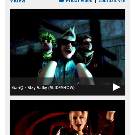
Videa
Přidat video
|
Zobrazit vše
GariQ - Slzy Valky (SLIDESHOW)