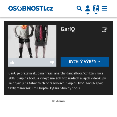
GariQ
RYCHLÝ VÝBĚR
GariQ je pražská skupina hrající anarchy dancefloor. Vznikla v roce
2007. Skupina boduje v nejrůznějších hitparádách a jejich videoklipy
se objevují na televizních obrazovkách. Skupinu tvoří: GariQ- zpěv,
texty, Marecsek, Emil Kopta - kytara.
Stručný popis