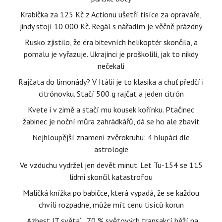
Krabička za 125 Kč z Actionu ušetří tisíce za opraváře,
jindy stojí 10 000 Kč. Regál s nářadím je věčně prázdný
Rusko zjistilo, že éra bitevních helikoptér skončila, a
pomalu je vyřazuje. Ukrajinci je proškolili, jak to nikdy
nečekali
Rajčata do limonády? V Itálii je to klasika a chuť předčí i
citrónovku. Stačí 500 g rajčat a jeden citrón
Kvete i v zimě a stačí mu kousek kořínku. Ptačinec
žabinec je noční můra zahrádkářů, dá se ho ale zbavit
Nejhloupější znamení zvěrokruhu: 4 hlupáci dle
astrologie
Ve vzduchu vydržel jen devět minut. Let Tu-154 se 115
lidmi skončil katastrofou
Maličká knížka po babičce, která vypadá, že se každou
chvíli rozpadne, může mít cenu tisíců korun
„Azbest IT světa“: 70 % světových transakcí běží na