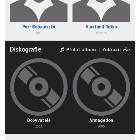
Petr Bobajevský
Vlastimil Roško
bicí
klávesy
Diskografie
Přidat album
|
Zobrazit vše
Dobyvatelé
Armagedon
2011
2005