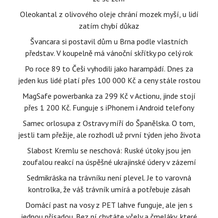
Oleokantal z olivového oleje chrání mozek myší, u lidí
zatím chybí důkaz
Švancara si postavil dům u Brna podle vlastních
představ. V koupelně má vánoční skřítky po celý rok
Po roce 89 to Češi vyhodili jako harampádí. Dnes za
jeden kus lidé platí přes 100 000 Kč a ceny stále rostou
MagSafe powerbanka za 299 Kč v Actionu, jinde stojí
přes 1 200 Kč. Funguje s iPhonem i Android telefony
Samec orlosupa z Ostravy míří do Španělska. O tom,
jestli tam přežije, ale rozhodl už první týden jeho života
Slabost Kremlu se neschová: Ruské útoky jsou jen
zoufalou reakcí na úspěšné ukrajinské údery v zázemí
Sedmikráska na trávníku není plevel. Je to varovná
kontrolka, že váš trávník umírá a potřebuje zásah
Domácí past na vosy z PET lahve funguje, ale jen s
jednou přísadou. Bez ní chytáte včely a čmeláky, které