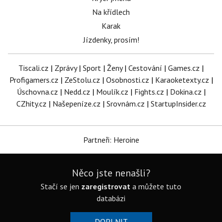
Na křídlech
Karak
Jízdenky, prosím!
Tiscali.cz
|
Zprávy
|
Sport
|
Ženy
|
Cestování
|
Games.cz
|
Profigamers.cz
|
ZeStolu.cz
|
Osobnosti.cz
|
Karaoketexty.cz
|
Úschovna.cz
|
Nedd.cz
|
Moulík.cz
|
Fights.cz
|
Dokina.cz
|
CZhity.cz
|
Našepeníze.cz
|
Srovnám.cz
|
StartupInsider.cz
Partneři: Heroine
Něco jste nenašli?
Stačí se jen
zaregistrovat
a můžete tuto
databázi
DOPLNIT