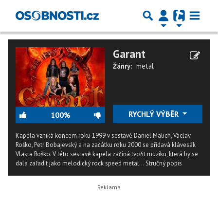
Garant
Žánry:
metal
RYCHLÝ VÝBĚR
100%
Kapela vzniká koncem roku 1999 v sestavě Daniel Malich, Václav
Roško, Petr Bobajevský a na začátku roku 2000 se přidavá klávesák
Vlasta Roško. V této sestavě kapela začíná tvořit muziku, která by se
dala zařadit jako melodický rock speed metal...
Stručný popis