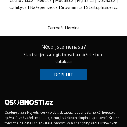
Úschovna.cz
|
Nedd.cz
|
Moulík.cz
|
Fights.cz
|
Dokina.cz
|
CZhity.cz
|
Našepeníze.cz
|
Srovnám.cz
|
StartupInsider.cz
Partneři: Heroine
Něco jste nenašli?
Stačí se jen
zaregistrovat
a můžete tuto
databázi
DOPLNIT
Osobnosti.cz
Největší český web s databází osobností, herců, hereček,
zpěváků, zpěvaček, modelek, filmů, hudebních skupin a sportovců. Kromě
toho zde najdete i spisovatele, panovníky a finančníky. Vedle užitečných