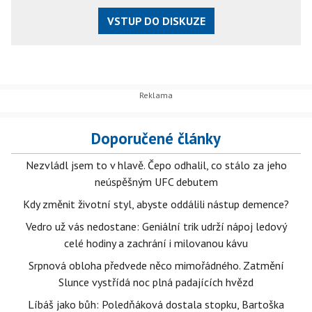
VSTUP DO DISKUZE
Doporučené články
Nezvládl jsem to v hlavě. Čepo odhalil, co stálo za jeho
neúspěšným UFC debutem
Kdy změnit životní styl, abyste oddálili nástup demence?
Vedro už vás nedostane: Geniální trik udrží nápoj ledový
celé hodiny a zachrání i milovanou kávu
Srpnová obloha předvede něco mimořádného. Zatmění
Slunce vystřídá noc plná padajících hvězd
Líbáš jako bůh: Poledňáková dostala stopku, Bartoška