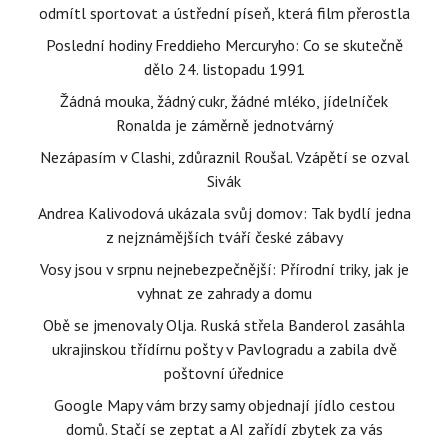
odmítl sportovat a ústřední píseň, která film přerostla
Poslední hodiny Freddieho Mercuryho: Co se skutečně
dělo 24. listopadu 1991
Žádná mouka, žádný cukr, žádné mléko, jídelníček
Ronalda je záměrně jednotvárný
Nezápasím v Clashi, zdůraznil Roušal. Vzápětí se ozval
Sivák
Andrea Kalivodová ukázala svůj domov: Tak bydlí jedna
z nejznámějších tváří české zábavy
Vosy jsou v srpnu nejnebezpečnější: Přírodní triky, jak je
vyhnat ze zahrady a domu
Obě se jmenovaly Olja. Ruská střela Banderol zasáhla
ukrajinskou třídírnu pošty v Pavlogradu a zabila dvě
poštovní úřednice
Google Mapy vám brzy samy objednají jídlo cestou
domů. Stačí se zeptat a AI zařídí zbytek za vás