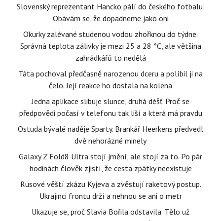
Slovenský reprezentant Hancko pálí do českého fotbalu:
Obávám se, že dopadneme jako oni
Okurky zalévané studenou vodou zhořknou do týdne.
Správná teplota zálivky je mezi 25 a 28 °C, ale většina
zahrádkářů to nedělá
Táta pochoval předčasně narozenou dceru a políbil ji na
čelo. Její reakce ho dostala na kolena
Jedna aplikace slibuje slunce, druhá déšť. Proč se
předpovědi počasí v telefonu tak liší a která má pravdu
Ostuda bývalé naděje Sparty. Brankář Heerkens předvedl
dvě nehorázné minely
Galaxy Z Fold8 Ultra stojí jmění, ale stojí za to. Po pár
hodinách člověk zjistí, že cesta zpátky neexistuje
Rusové věští zkázu Kyjeva a zvěstují raketový postup.
Ukrajinci frontu drží a nehnou se ani o metr
Ukazuje se, proč Slavia Bořila odstavila. Tělo už