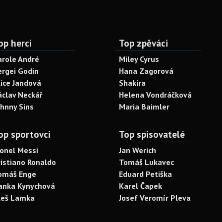
op herci
Top zpěváci
arole André
Miley Cyrus
ergei Godin
Hana Zagorová
lice Jandová
Shakira
áclav Neckář
Helena Vondráčková
ohnny Sins
Maria Baimler
op sportovci
Top spisovatelé
ionel Messi
Jan Werich
ristiano Ronaldo
Tomáš Lukavec
omáš Enge
Eduard Petiška
anka Kynychová
Karel Čapek
leš Lamka
Josef Veromír Pleva