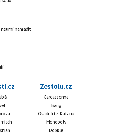
á soud
i neumí nahradit
jí
ti.cz
Zestolu.cz
abiš
Carcassonne
vel
Bang
orová
Osadníci z Katanu
mitch
Monopoly
shian
Dobble