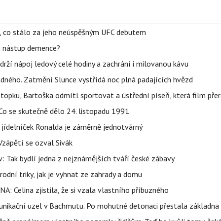
il, co stálo za jeho neúspěšným UFC debutem
li nástup demence?
udrží nápoj ledový celé hodiny a zachrání i milovanou kávu
ného. Zatmění Slunce vystřídá noc plná padajících hvězd
topku, Bartoška odmítl sportovat a ústřední píseň, která film pře
Co se skutečně dělo 24. listopadu 1991
 jídelníček Ronalda je záměrně jednotvárný
Vzápětí se ozval Sivák
 Tak bydlí jedna z nejznámějších tváří české zábavy
rodní triky, jak je vyhnat ze zahrady a domu
NA: Celina zjistila, že si vzala vlastního příbuzného
munikační uzel v Bachmutu. Po mohutné detonaci přestala základna