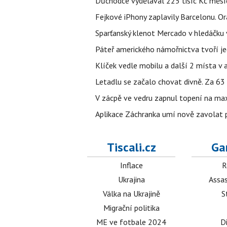
Důchodce vydělával 225 tisíc Kč měsí
Fejkové iPhony zaplavily Barcelonu. O
Sparťanský klenot Mercado v hledáčku 
Páteř amerického námořnictva tvoří jedi
Klíček vedle mobilu a další 2 místa v 
Letadlu se začalo chovat divně. Za 63
V zácpě ve vedru zapnul topení na max
Aplikace Záchranka umí nově zavolat ps
Tiscali.cz
Ga
Inflace
R
Ukrajina
Assas
Válka na Ukrajině
S
Migrační politika
ME ve fotbale 2024
D