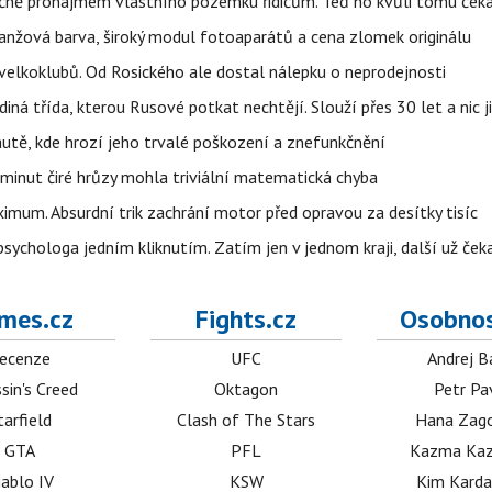
čně pronájmem vlastního pozemku řidičům. Teď ho kvůli tomu ček
ranžová barva, široký modul fotoaparátů a cena zlomek originálu
velkoklubů. Od Rosického ale dostal nálepku o neprodejnosti
ná třída, kterou Rusové potkat nechtějí. Slouží přes 30 let a nic j
autě, kde hrozí jeho trvalé poškození a znefunkčnění
 minut čiré hrůzy mohla triviální matematická chyba
imum. Absurdní trik zachrání motor před opravou za desítky tisíc
ychologa jedním kliknutím. Zatím jen v jednom kraji, další už čeka
mes.cz
Fights.cz
Osobnos
ecenze
UFC
Andrej B
sin's Creed
Oktagon
Petr Pa
tarfield
Clash of The Stars
Hana Zag
GTA
PFL
Kazma Kaz
iablo IV
KSW
Kim Karda