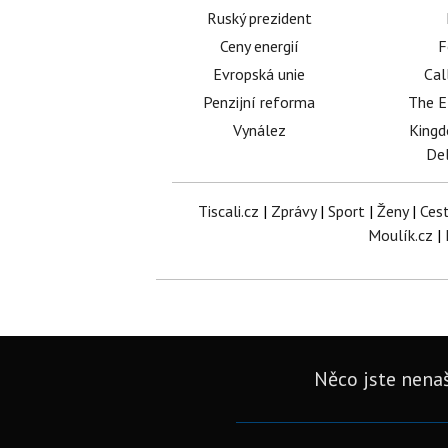
Ruský prezident
Ceny energií
F
Evropská unie
Cal
Penzijní reforma
The E
Vynález
King
Del
Tiscali.cz
|
Zprávy
|
Sport
|
Ženy
|
Ces
Moulík.cz
|
Něco jste nenaš