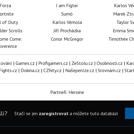
Forza
I am Figter
Karlos V
ortnite
Sumó
Marek Ztr
l of Duty
Karlos Vémola
Taylor S
lder Scrolls
Jiří Procházka
Emma Sm
dome Come:
Conor McGregor
Timothée C
iverence
tování
|
Games.cz
|
Profigamers.cz
|
ZeStolu.cz
|
Osobnosti.cz
|
Kar
Fights.cz
|
Dokina.cz
|
CZhity.cz
|
Našepeníze.cz
|
Srovnám.cz
|
Star
Partneři: Heroine
li?
Stačí se jen
zaregistrovat
a můžete tuto databázi