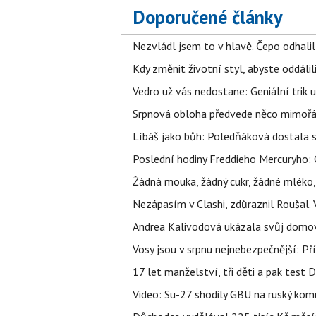
Doporučené články
Nezvládl jsem to v hlavě. Čepo odhal
Kdy změnit životní styl, abyste oddáli
Vedro už vás nedostane: Geniální trik 
Srpnová obloha předvede něco mimořád
Líbáš jako bůh: Poledňáková dostala s
Poslední hodiny Freddieho Mercuryho: 
Žádná mouka, žádný cukr, žádné mléko,
Nezápasím v Clashi, zdůraznil Roušal. 
Andrea Kalivodová ukázala svůj domov:
Vosy jsou v srpnu nejnebezpečnější: Pří
17 let manželství, tři děti a pak test D
Video: Su-27 shodily GBU na ruský ko