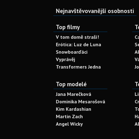
Nejnavštěvovanější osobnosti
Top filmy
T
V tom domě straší!
C
Erótica: Luz de Luna
S
Snowboarďáci
A
Vyprávěj
V
Transformers Jedna
J
Top modelé
T
Jana Marečková
L
Dominika Mesarošová
C
Kim Kardashian
T
Martin Zach
H
Angel Wicky
A