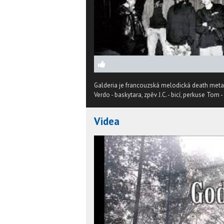
Galderia je francouzská melodická death metal
Verdo - baskytara, zpěv J.C. - bicí, perkuse Tom 
Videa