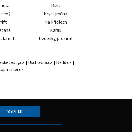
émola
Dixit
acený
Krycí jména
wift
Na křídlech
etana
Karak
halamet
Jízdenky, prosím!
aoketexty.cz
|
Úschovna.cz
|
Nedd.cz
|
tupInsider.cz
DOPLNIT