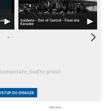
ace
Galderia - Out of Control - Final mix
Gald
Karaoke
komentáře, buďte první!
VSTUP DO DISKUZE