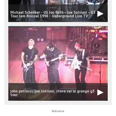
Michael Schenker - Uli Jon Roth - Joe Satriani - G3
Tour Jam Brüssel 1998 - Underground Live TV
john petrucci, joe satriani, steve vai la grange g3
J
tour