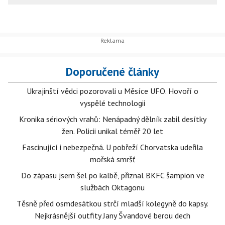
Doporučené články
Ukrajinští vědci pozorovali u Měsíce UFO. Hovoří o
vyspělé technologii
Kronika sériových vrahů: Nenápadný dělník zabil desítky
žen. Policii unikal téměř 20 let
Fascinující i nebezpečná. U pobřeží Chorvatska udeřila
mořská smršť
Do zápasu jsem šel po kalbě, přiznal BKFC šampion ve
službách Oktagonu
Těsně před osmdesátkou strčí mladší kolegyně do kapsy.
Nejkrásnější outfity Jany Švandové berou dech