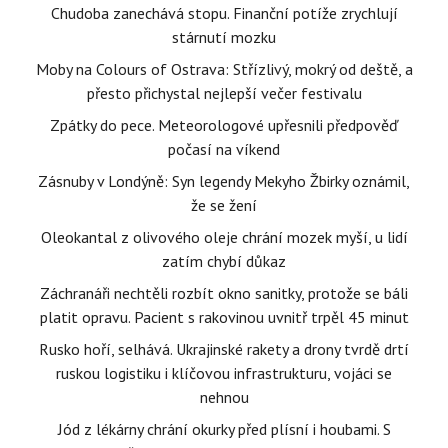
Chudoba zanechává stopu. Finanční potíže zrychlují
stárnutí mozku
Moby na Colours of Ostrava: Střízlivý, mokrý od deště, a
přesto přichystal nejlepší večer festivalu
Zpátky do pece. Meteorologové upřesnili předpověď
počasí na víkend
Zásnuby v Londýně: Syn legendy Mekyho Žbirky oznámil,
že se žení
Oleokantal z olivového oleje chrání mozek myší, u lidí
zatím chybí důkaz
Záchranáři nechtěli rozbít okno sanitky, protože se báli
platit opravu. Pacient s rakovinou uvnitř trpěl 45 minut
Rusko hoří, selhává. Ukrajinské rakety a drony tvrdě drtí
ruskou logistiku i klíčovou infrastrukturu, vojáci se
nehnou
Jód z lékárny chrání okurky před plísní i houbami. S