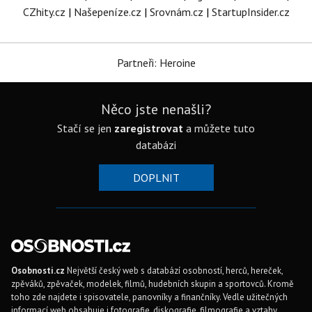
CZhity.cz
|
Našepeníze.cz
|
Srovnám.cz
|
StartupInsider.cz
Partneři: Heroine
Něco jste nenašli?
Stačí se jen
zaregistrovat
a můžete tuto
databázi
DOPLNIT
Osobnosti.cz
Největší český web s databází osobností, herců, hereček,
zpěváků, zpěvaček, modelek, filmů, hudebních skupin a sportovců. Kromě
toho zde najdete i spisovatele, panovníky a finančníky. Vedle užitečných
informací web obsahuje i fotografie, diskografie, filmografie a vztahy