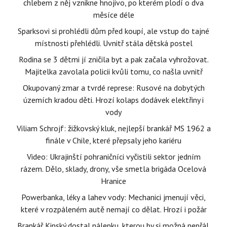
chlebem z něj vznikne hnojivo, po kterém plodí o dva
měsíce déle
Sparksovi si prohlédli dům před koupí, ale vstup do tajné
místnosti přehlédli. Uvnitř stála dětská postel
Rodina se 3 dětmi jí zničila byt a pak začala vyhrožovat.
Majitelka zavolala policii kvůli tomu, co našla uvnitř
Okupovaný zmar a tvrdé represe: Rusové na dobytých
územích kradou děti. Hrozí kolaps dodávek elektřiny i
vody
Viliam Schrojf: žižkovský kluk, nejlepší brankář MS 1962 a
finále v Chile, které přepsaly jeho kariéru
Video: Ukrajinští pohraničníci vyčistili sektor jedním
rázem. Dělo, sklady, drony, vše smetla brigáda Ocelová
Hranice
Powerbanka, léky a lahev vody: Mechanici jmenují věci,
které v rozpáleném autě nemají co dělat. Hrozí i požár
Brankář Kinský dostal nálepku, kterou by si možná nepřál.