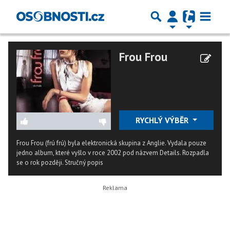
Frou Frou
RYCHLÝ VÝBĚR
Frou Frou (frú frú) byla elektronická skupina z Anglie. Vydala pouze
jedno album, které vyšlo v roce 2002 pod názvem Details. Rozpadla
se o rok později.
Stručný popis