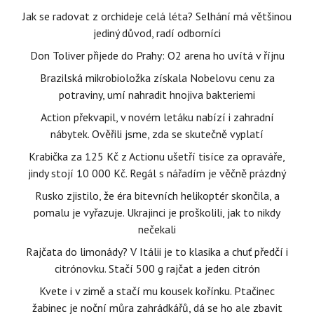
Jak se radovat z orchideje celá léta? Selhání má většinou
jediný důvod, radí odborníci
Don Toliver přijede do Prahy: O2 arena ho uvítá v říjnu
Brazilská mikrobioložka získala Nobelovu cenu za
potraviny, umí nahradit hnojiva bakteriemi
Action překvapil, v novém letáku nabízí i zahradní
nábytek. Ověřili jsme, zda se skutečně vyplatí
Krabička za 125 Kč z Actionu ušetří tisíce za opraváře,
jindy stojí 10 000 Kč. Regál s nářadím je věčně prázdný
Rusko zjistilo, že éra bitevních helikoptér skončila, a
pomalu je vyřazuje. Ukrajinci je proškolili, jak to nikdy
nečekali
Rajčata do limonády? V Itálii je to klasika a chuť předčí i
citrónovku. Stačí 500 g rajčat a jeden citrón
Kvete i v zimě a stačí mu kousek kořínku. Ptačinec
žabinec je noční můra zahrádkářů, dá se ho ale zbavit