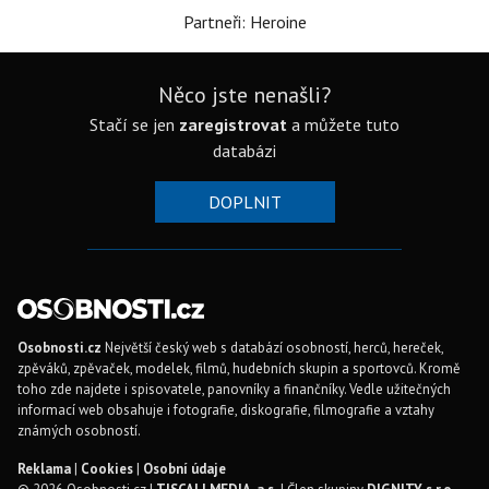
Partneři: Heroine
Něco jste nenašli?
Stačí se jen
zaregistrovat
a můžete tuto
databázi
DOPLNIT
Osobnosti.cz
Největší český web s databází osobností, herců, hereček,
zpěváků, zpěvaček, modelek, filmů, hudebních skupin a sportovců. Kromě
toho zde najdete i spisovatele, panovníky a finančníky. Vedle užitečných
informací web obsahuje i fotografie, diskografie, filmografie a vztahy
známých osobností.
Reklama
|
Cookies
|
Osobní údaje