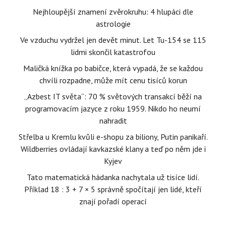
Nejhloupější znamení zvěrokruhu: 4 hlupáci dle
astrologie
Ve vzduchu vydržel jen devět minut. Let Tu-154 se 115
lidmi skončil katastrofou
Maličká knížka po babičce, která vypadá, že se každou
chvíli rozpadne, může mít cenu tisíců korun
„Azbest IT světa“: 70 % světových transakcí běží na
programovacím jazyce z roku 1959. Nikdo ho neumí
nahradit
Střelba u Kremlu kvůli e-shopu za biliony, Putin panikaří.
Wildberries ovládají kavkazské klany a teď po něm jde i
Kyjev
Tato matematická hádanka nachytala už tisíce lidí.
Příklad 18 : 3 + 7 × 5 správně spočítají jen lidé, kteří
znají pořadí operací