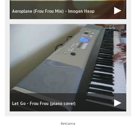
Aeroplane (Frou Frou Mix) - Imogen Heap
Let Go - Frou Frou (piano cover)
F