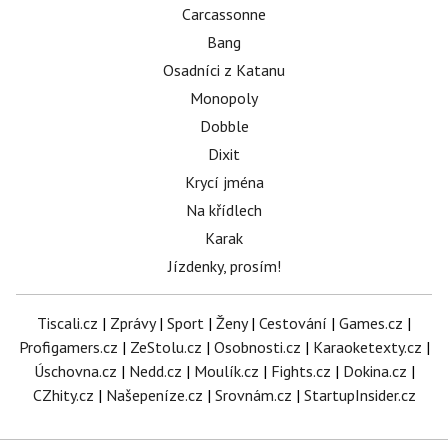
Carcassonne
Bang
Osadníci z Katanu
Monopoly
Dobble
Dixit
Krycí jména
Na křídlech
Karak
Jízdenky, prosím!
Tiscali.cz
|
Zprávy
|
Sport
|
Ženy
|
Cestování
|
Games.cz
|
Profigamers.cz
|
ZeStolu.cz
|
Osobnosti.cz
|
Karaoketexty.cz
|
Úschovna.cz
|
Nedd.cz
|
Moulík.cz
|
Fights.cz
|
Dokina.cz
|
CZhity.cz
|
Našepeníze.cz
|
Srovnám.cz
|
StartupInsider.cz