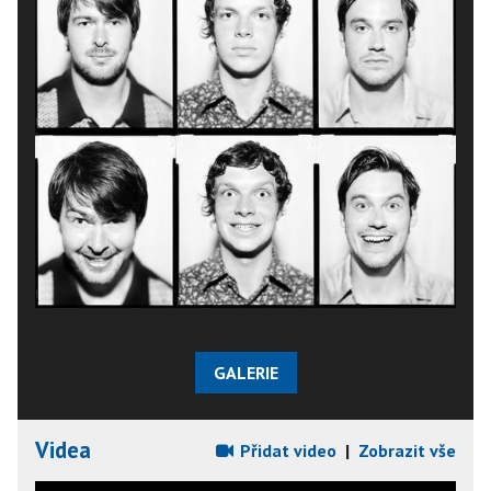
GALERIE
Videa
Přidat video
|
Zobrazit vše