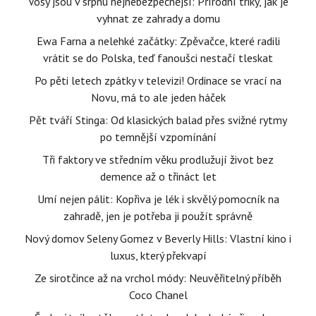
Vosy jsou v srpnu nejnebezpečnější: Přírodní triky, jak je
vyhnat ze zahrady a domu
Ewa Farna a nelehké začátky: Zpěvačce, které radili
vrátit se do Polska, teď fanoušci nestačí tleskat
Po pěti letech zpátky v televizi! Ordinace se vrací na
Novu, má to ale jeden háček
Pět tváří Stinga: Od klasických balad přes svižné rytmy
po temnější vzpomínání
Tři faktory ve středním věku prodlužují život bez
demence až o třináct let
Umí nejen pálit: Kopřiva je lék i skvělý pomocník na
zahradě, jen je potřeba ji použít správně
Nový domov Seleny Gomez v Beverly Hills: Vlastní kino i
luxus, který překvapí
Ze sirotčince až na vrchol módy: Neuvěřitelný příběh
Coco Chanel