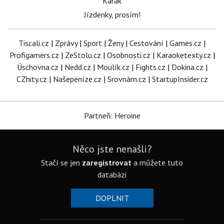
Karak
Jízdenky, prosím!
Tiscali.cz
|
Zprávy
|
Sport
|
Ženy
|
Cestování
|
Games.cz
|
Profigamers.cz
|
ZeStolu.cz
|
Osobnosti.cz
|
Karaoketexty.cz
|
Úschovna.cz
|
Nedd.cz
|
Moulík.cz
|
Fights.cz
|
Dokina.cz
|
CZhity.cz
|
Našepeníze.cz
|
Srovnám.cz
|
StartupInsider.cz
Partneři: Heroine
Něco jste nenašli?
Stačí se jen
zaregistrovat
a můžete tuto
databázi
DOPLNIT