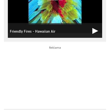
Friendly Fires - Hawaiian Air
l