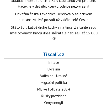
Skládací mobil za 9 tisíc Kč v Kauflandu zní jako sen.
Háček je v detailu, který prodejce nezvýraznil
Odvážná česká závodnice Bendová o atletickém
puritánství: Mé pozadí už vidělo celé Česko
Stálo to v každé druhé kuchyni na lince. Za tuhle sadu
smaltovaných hrnců dnes sběratelé nabízejí až 15 000
Kč
Tiscali.cz
Inflace
Ukrajina
Válka na Ukrajině
Migrační politika
ME ve fotbale 2024
Ruský prezident
Ceny energií