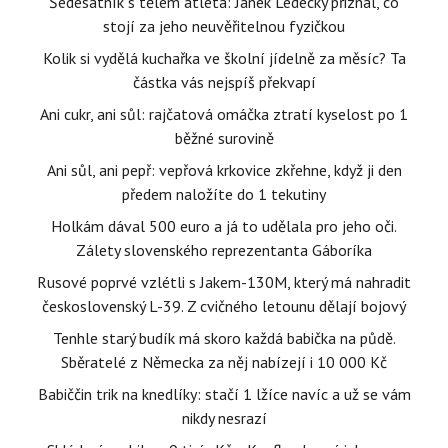
Šedesátník s tělem atleta: Janek Ledecký přiznal, co
stojí za jeho neuvěřitelnou fyzičkou
Kolik si vydělá kuchařka ve školní jídelně za měsíc? Ta
částka vás nejspíš překvapí
Ani cukr, ani sůl: rajčatová omáčka ztratí kyselost po 1
běžné surovině
Ani sůl, ani pepř: vepřová krkovice zkřehne, když ji den
předem naložíte do 1 tekutiny
Holkám dával 500 euro a já to udělala pro jeho oči.
Zálety slovenského reprezentanta Gáboríka
Rusové poprvé vzlétli s Jakem-130M, který má nahradit
československý L-39. Z cvičného letounu dělají bojový
Tenhle starý budík má skoro každá babička na půdě.
Sběratelé z Německa za něj nabízejí i 10 000 Kč
Babiččin trik na knedlíky: stačí 1 lžíce navíc a už se vám
nikdy nesrazí