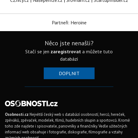
CZhity.cz
|
Našepeníze.cz
|
Srovnám.cz
|
StartupInsider.cz
Partneři: Heroine
Něco jste nenašli?
Stačí se jen
zaregistrovat
a můžete tuto
databázi
DOPLNIT
Osobnosti.cz
Největší český web s databází osobností, herců, hereček,
zpěváků, zpěvaček, modelek, filmů, hudebních skupin a sportovců. Kromě
toho zde najdete i spisovatele, panovníky a finančníky. Vedle užitečných
informací web obsahuje i fotografie, diskografie, filmografie a vztahy
známých osobností.