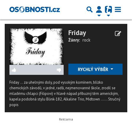
Friday
Žánry:
rock
RYCHLÝ VÝBĚR
Friday ... za uhelnými doly, pod vysokým komínem, blízko
chemických závodů, v jedné, radši, nejmenovanné škole, zrodil se
mladému chlapci (Filipovi) v hlavě nápad příbuzný těm americkým,
kapela podobná stylu Blink-182, Alkaline Trio, Midtown ......
Stručný
popis