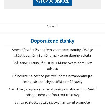
VSTUP DO DISKUZE
Doporučené články
Srpen převrátí život třem znamením naruby. Čeká je
štěstí, odměna i změna, na kterou dlouho čekala
Vyřízeno: Fleury už si stihl s Muradovem domluvit
odvetu
Při bouřce na těchto pár věcí doma nezapomínejte.
Jednu zásadní chybu dělá téměř každý
Cukr, který stojí na špatné straně, pomáhá nádoru. Vědci
odhalili nebezpečnou roli fruktózy
Byl to rozlučkový zápas, okomentoval promotér