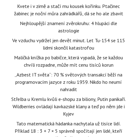
Kvete i v zimě a stačí mu kousek kořínku. Ptačinec
žabinec je noční můra zahrádkářů, dá se ho ale zbavit
Nejhloupější znamení zvěrokruhu: 4 hlupáci dle
astrologie
Ve vzduchu vydržel jen devět minut. Let Tu-154 se 115
lidmi skončil katastrofou
Maličká knížka po babičce, která vypadá, že se každou
chvíli rozpadne, může mít cenu tisíců korun
„Azbest IT světa“: 70 % světových transakcí běží na
programovacím jazyce z roku 1959. Nikdo ho neumí
nahradit
Střelba u Kremlu kvůli e-shopu za biliony, Putin panikaří.
Wildberries ovládají kavkazské klany a teď po něm jde i
Kyjev
Tato matematická hádanka nachytala už tisíce lidí.
Příklad 18 : 3 + 7 × 5 správně spočítají jen lidé, kteří