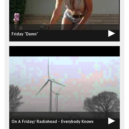
Friday "Damn"
On A Friday/ Radiohead - Everybody Knows
G