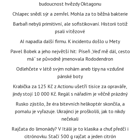
budoucnost hvězdy Oktagonu
Chlapec snědl sýr a zemřel. Mohla za to běžná bakterie
Barbaři nebyli primitivní, ale sofistikovaní. Historii totiž
psali vítězové
AI napadla další firmu. K incidentu došlo u Mety
Pavel Bobek a jeho největší hit: Píseň „Veď mě dál, cesto
má“ se původně jmenovala Rododendron
Odlehčete v létě svým nohám aneb tipy na vzdušné
pánské boty
Krabička za 125 Kč z Actionu ušetří tisíce za opraváře,
jindy stojí 10 000 Kč. Regál s nářadím je věčně prázdný
Rusko zjistilo, že éra bitevních helikoptér skončila, a
pomalu je vyřazuje. Ukrajinci je proškolili, jak to nikdy
nečekali
Rajčata do limonády? V Itálii je to klasika a chuť předčí i
citrónovku. Stačí 500 g rajčat a jeden citrón