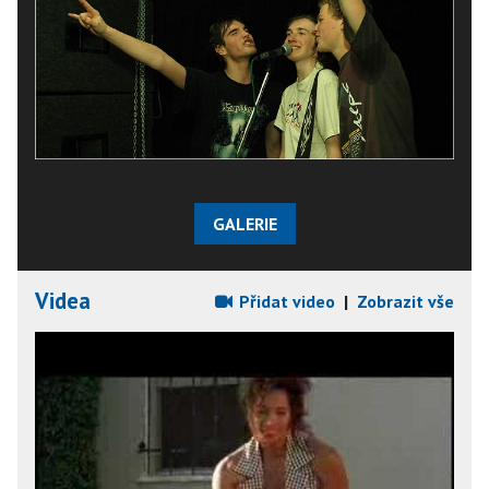
GALERIE
Videa
Přidat video
|
Zobrazit vše