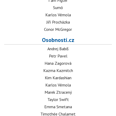
I am Figter
Sumó
Karlos Vémola
Jiří Procházka
Conor McGregor
Osobnosti.cz
Andrej Babiš
Petr Pavel
Hana Zagorová
Kazma Kazmitch
Kim Kardashian
Karlos Vémola
Marek Ztracený
Taylor Swift
Emma Smetana
Timothée Chalamet