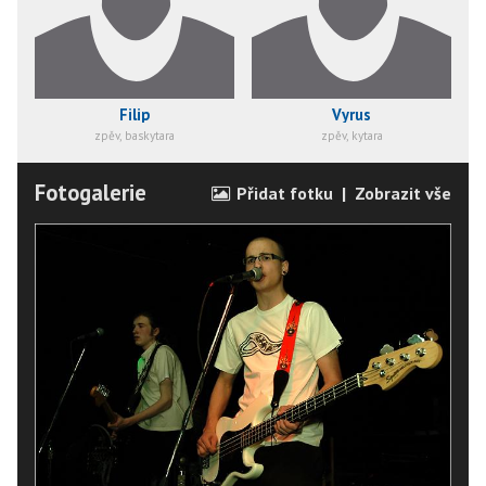
Filip
Vyrus
zpěv, baskytara
zpěv, kytara
Fotogalerie
Přidat fotku
|
Zobrazit vše