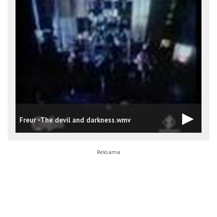
Freur -The devil and darkness.wmv
F