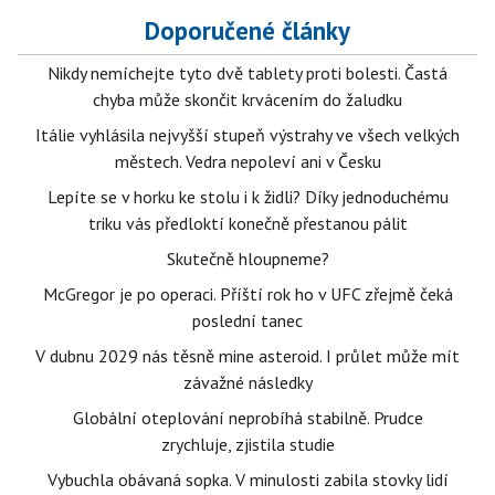
Doporučené články
Nikdy nemíchejte tyto dvě tablety proti bolesti. Častá
chyba může skončit krvácením do žaludku
Itálie vyhlásila nejvyšší stupeň výstrahy ve všech velkých
městech. Vedra nepoleví ani v Česku
Lepíte se v horku ke stolu i k židli? Díky jednoduchému
triku vás předloktí konečně přestanou pálit
Skutečně hloupneme?
McGregor je po operaci. Příští rok ho v UFC zřejmě čeká
poslední tanec
V dubnu 2029 nás těsně mine asteroid. I průlet může mít
závažné následky
Globální oteplování neprobíhá stabilně. Prudce
zrychluje, zjistila studie
Vybuchla obávaná sopka. V minulosti zabila stovky lidí