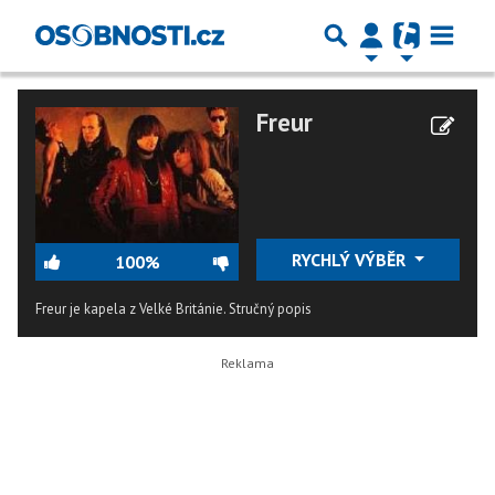
Freur
RYCHLÝ VÝBĚR
100%
Freur je kapela z Velké Británie.
Stručný popis