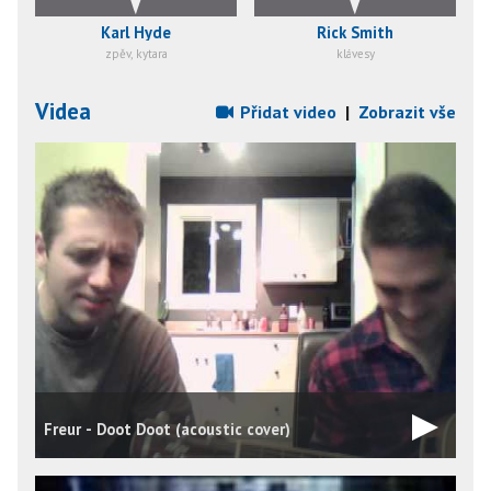
Karl Hyde
Rick Smith
zpěv, kytara
klávesy
Videa
Přidat video
|
Zobrazit vše
Freur - Doot Doot (acoustic cover)