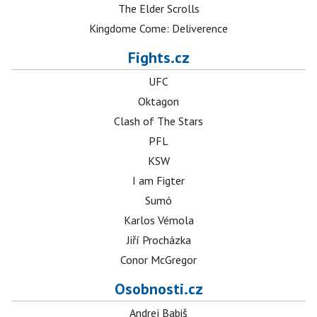
The Elder Scrolls
Kingdome Come: Deliverence
Fights.cz
UFC
Oktagon
Clash of The Stars
PFL
KSW
I am Figter
Sumó
Karlos Vémola
Jiří Procházka
Conor McGregor
Osobnosti.cz
Andrej Babiš