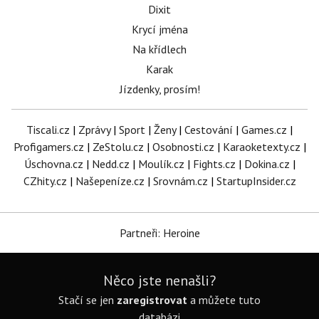
Dixit
Krycí jména
Na křídlech
Karak
Jízdenky, prosím!
Tiscali.cz
|
Zprávy
|
Sport
|
Ženy
|
Cestování
|
Games.cz
|
Profigamers.cz
|
ZeStolu.cz
|
Osobnosti.cz
|
Karaoketexty.cz
|
Úschovna.cz
|
Nedd.cz
|
Moulík.cz
|
Fights.cz
|
Dokina.cz
|
CZhity.cz
|
Našepeníze.cz
|
Srovnám.cz
|
StartupInsider.cz
Partneři: Heroine
Něco jste nenašli?
Stačí se jen
zaregistrovat
a můžete tuto
databázi