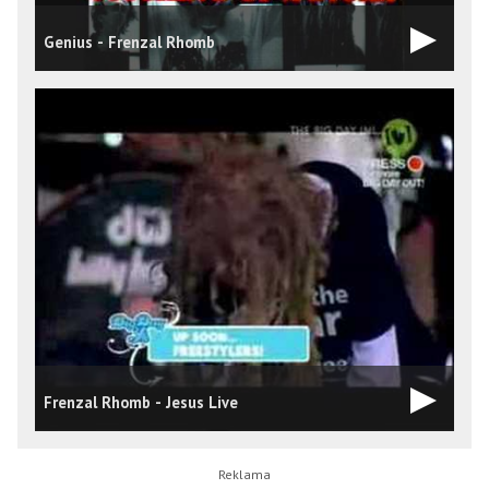
Genius - Frenzal Rhomb
Frenzal Rhomb - Jesus Live
F