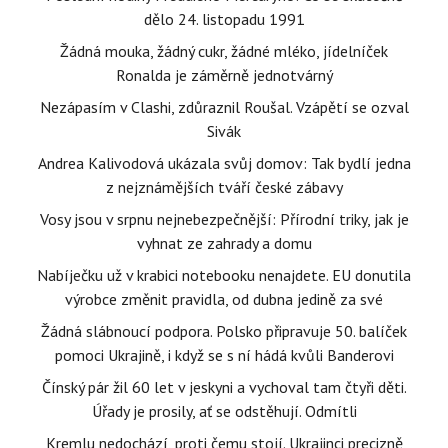
dělo 24. listopadu 1991
Žádná mouka, žádný cukr, žádné mléko, jídelníček
Ronalda je záměrně jednotvárný
Nezápasím v Clashi, zdůraznil Roušal. Vzápětí se ozval
Sivák
Andrea Kalivodová ukázala svůj domov: Tak bydlí jedna
z nejznámějších tváří české zábavy
Vosy jsou v srpnu nejnebezpečnější: Přírodní triky, jak je
vyhnat ze zahrady a domu
Nabíječku už v krabici notebooku nenajdete. EU donutila
výrobce změnit pravidla, od dubna jedině za své
Žádná slábnoucí podpora. Polsko připravuje 50. balíček
pomoci Ukrajině, i když se s ní hádá kvůli Banderovi
Čínský pár žil 60 let v jeskyni a vychoval tam čtyři děti.
Úřady je prosily, ať se odstěhují. Odmítli
Kremlu nedochází, proti čemu stojí. Ukrajinci precizně