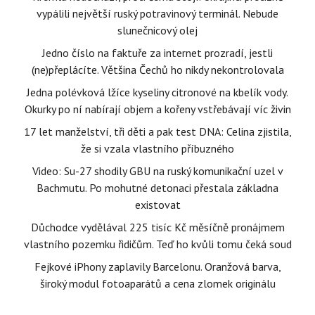
vypálili největší ruský potravinový terminál. Nebude
slunečnicový olej
Jedno číslo na faktuře za internet prozradí, jestli
(ne)přeplácíte. Většina Čechů ho nikdy nekontrolovala
Jedna polévková lžíce kyseliny citronové na kbelík vody.
Okurky po ní nabírají objem a kořeny vstřebávají víc živin
17 let manželství, tři děti a pak test DNA: Celina zjistila,
že si vzala vlastního příbuzného
Video: Su-27 shodily GBU na ruský komunikační uzel v
Bachmutu. Po mohutné detonaci přestala základna
existovat
Důchodce vydělával 225 tisíc Kč měsíčně pronájmem
vlastního pozemku řidičům. Teď ho kvůli tomu čeká soud
Fejkové iPhony zaplavily Barcelonu. Oranžová barva,
široký modul fotoaparátů a cena zlomek originálu