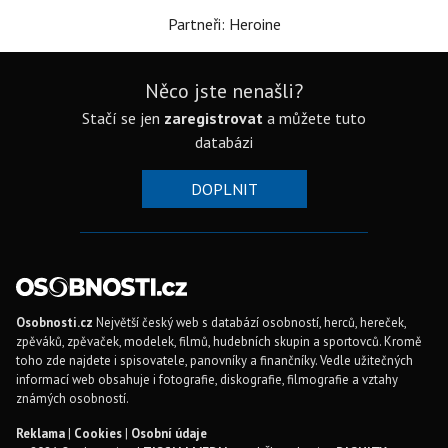
Partneři: Heroine
Něco jste nenašli?
Stačí se jen
zaregistrovat
a můžete tuto
databázi
DOPLNIT
Osobnosti.cz
Největší český web s databází osobností, herců, hereček,
zpěváků, zpěvaček, modelek, filmů, hudebních skupin a sportovců. Kromě
toho zde najdete i spisovatele, panovníky a finančníky. Vedle užitečných
informací web obsahuje i fotografie, diskografie, filmografie a vztahy
známých osobností.
Reklama
|
Cookies
|
Osobní údaje