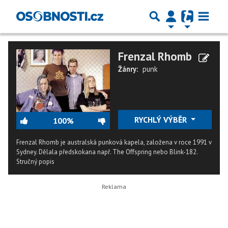
Frenzal Rhomb
Žánry:
punk
RYCHLÝ VÝBĚR
100%
Frenzal Rhomb je australská punková kapela, založena v roce 1991 v
Sydney. Dělala předskokana např. The Offspring nebo Blink-182.
Stručný popis