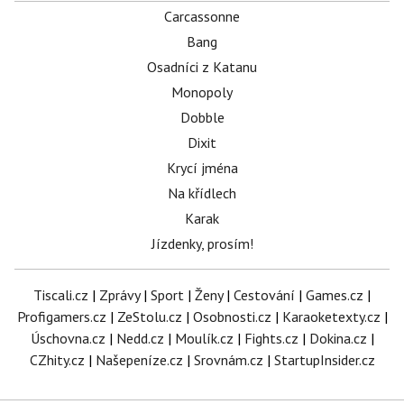
Carcassonne
Bang
Osadníci z Katanu
Monopoly
Dobble
Dixit
Krycí jména
Na křídlech
Karak
Jízdenky, prosím!
Tiscali.cz
|
Zprávy
|
Sport
|
Ženy
|
Cestování
|
Games.cz
|
Profigamers.cz
|
ZeStolu.cz
|
Osobnosti.cz
|
Karaoketexty.cz
|
Úschovna.cz
|
Nedd.cz
|
Moulík.cz
|
Fights.cz
|
Dokina.cz
|
CZhity.cz
|
Našepeníze.cz
|
Srovnám.cz
|
StartupInsider.cz