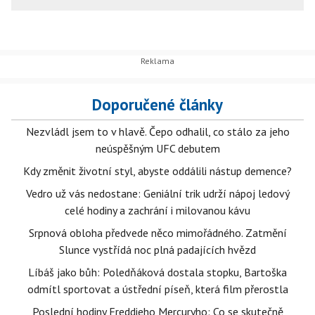
Doporučené články
Nezvládl jsem to v hlavě. Čepo odhalil, co stálo za jeho
neúspěšným UFC debutem
Kdy změnit životní styl, abyste oddálili nástup demence?
Vedro už vás nedostane: Geniální trik udrží nápoj ledový
celé hodiny a zachrání i milovanou kávu
Srpnová obloha předvede něco mimořádného. Zatmění
Slunce vystřídá noc plná padajících hvězd
Líbáš jako bůh: Poledňáková dostala stopku, Bartoška
odmítl sportovat a ústřední píseň, která film přerostla
Poslední hodiny Freddieho Mercuryho: Co se skutečně