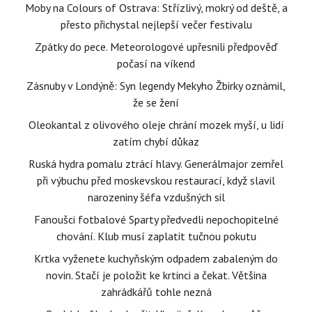
Moby na Colours of Ostrava: Střízlivý, mokrý od deště, a
přesto přichystal nejlepší večer festivalu
Zpátky do pece. Meteorologové upřesnili předpověď
počasí na víkend
Zásnuby v Londýně: Syn legendy Mekyho Žbirky oznámil,
že se žení
Oleokantal z olivového oleje chrání mozek myší, u lidí
zatím chybí důkaz
Ruská hydra pomalu ztrácí hlavy. Generálmajor zemřel
při výbuchu před moskevskou restaurací, když slavil
narozeniny šéfa vzdušných sil
Fanoušci fotbalové Sparty předvedli nepochopitelné
chování. Klub musí zaplatit tučnou pokutu
Krtka vyženete kuchyňským odpadem zabaleným do
novin. Stačí je položit ke krtinci a čekat. Většina
zahrádkářů tohle nezná