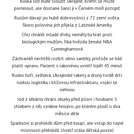
Ruská loď bude sloužit Ukrajině. Kreml se může
pominout, ale dostane šanci ji v Černém moři potopit
Rusům dávají po hubě dobrovolníci z 72 zemí světa.
Skoro polovina jich přijela z Latinské Ameriky
Chci chránit mladé dívky, neměly by hrát proti
biologickým mužům, říká hvězda ženské NBA
Cunninghamová
Záchranáři nechtěli rozbít okno sanitky, protože se báli
platit opravu. Pacient s rakovinou uvnitř trpěl 45 minut
Rusko hoří, selhává. Ukrajinské rakety a drony tvrdě drtí
ruskou logistiku i klíčovou infrastrukturu, vojáci se
nehnou
Jód z lékárny chrání okurky před plísní i houbami. S
chlebem z něj vznikne hnojivo, po kterém plodí o dva
měsíce déle
Sparksovi si prohlédli dům před koupí, ale vstup do tajné
místnosti přehlédli. Uvnitř stála dětská postel