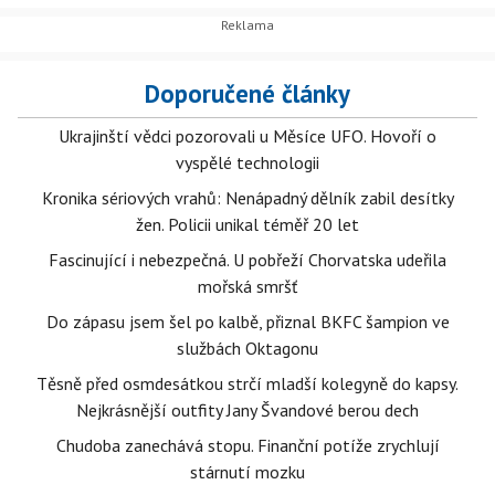
Doporučené články
Ukrajinští vědci pozorovali u Měsíce UFO. Hovoří o
vyspělé technologii
Kronika sériových vrahů: Nenápadný dělník zabil desítky
žen. Policii unikal téměř 20 let
Fascinující i nebezpečná. U pobřeží Chorvatska udeřila
mořská smršť
Do zápasu jsem šel po kalbě, přiznal BKFC šampion ve
službách Oktagonu
Těsně před osmdesátkou strčí mladší kolegyně do kapsy.
Nejkrásnější outfity Jany Švandové berou dech
Chudoba zanechává stopu. Finanční potíže zrychlují
stárnutí mozku