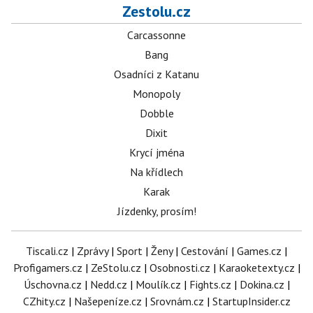
Zestolu.cz
Carcassonne
Bang
Osadníci z Katanu
Monopoly
Dobble
Dixit
Krycí jména
Na křídlech
Karak
Jízdenky, prosím!
Tiscali.cz
|
Zprávy
|
Sport
|
Ženy
|
Cestování
|
Games.cz
|
Profigamers.cz
|
ZeStolu.cz
|
Osobnosti.cz
|
Karaoketexty.cz
|
Úschovna.cz
|
Nedd.cz
|
Moulík.cz
|
Fights.cz
|
Dokina.cz
|
CZhity.cz
|
Našepeníze.cz
|
Srovnám.cz
|
StartupInsider.cz