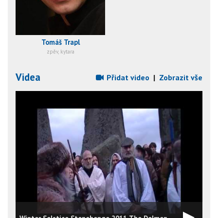
Tomáš Trapl
zpěv, kytara
Videa
Přidat video
|
Zobrazit vše