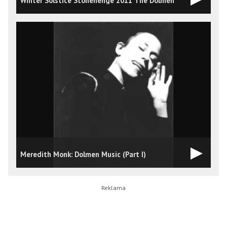
Winter Solstice Stonehenge 2011 The Dolmen
Meredith Monk: Dolmen Music (Part I)
M