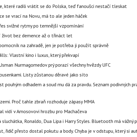
 které radili vrátit se do Polska, teď fanoušci nestačí tleskat
ace se vrací na Novu, má to ale jeden háček
 přes svižné rytmy po temnější vzpomínání
í život bez demence až o třináct let
ý pomocník na zahradě, jen je potřeba ji použít správně
s: Vlastní kino i luxus, který překvapí
e. Usman Nurmagomedov prý porazí všechny hvězdy UFC
housenkami. Listy zůstanou děravé jako síto
ost pouhým odhadem a soud mu dá za pravdu. Seznam podivných pra
 zemi. Proč tahle zbraň rozhoduje zápasy MMA
idal vidí v Amosovovi hrozbu pro Machačeva
á sluchátka, Ronaldo, Dua Lipa i Harry Styles. Bluetooth má vážný
 řidič přesto dostal pokutu a body. Chyba je v odstupu, který si a