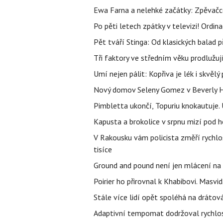
Ewa Farna a nelehké začátky: Zpěvačce,
Po pěti letech zpátky v televizi! Ordin
Pět tváří Stinga: Od klasických balad
Tři faktory ve středním věku prodlužuj
Umí nejen pálit: Kopřiva je lék i skvěl
Nový domov Seleny Gomez v Beverly Hill
Pimbletta ukončí, Topuriu knokautuj
Kapusta a brokolice v srpnu mizí pod 
V Rakousku vám policista změří rychl
tisíce
Ground and pound není jen mlácení na
Poirier ho přirovnal k Khabibovi. Masv
Stále více lidí opět spoléhá na drátov
Adaptivní tempomat dodržoval rychlost,