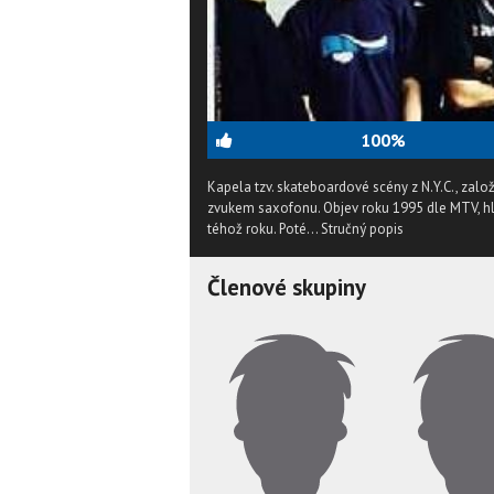
100%
Kapela tzv. skateboardové scény z N.Y.C., zalo
zvukem saxofonu. Objev roku 1995 dle MTV, hla
téhož roku. Poté...
Stručný popis
Členové skupiny