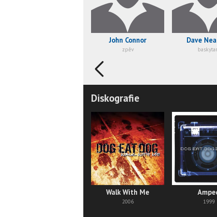
John Connor
Dave Nea
zpěv
baskyta
Diskografie
Walk With Me
Ampe
2006
1999