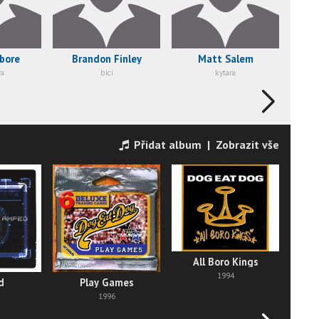
bore
Brandon Finley
Matt Salem
ra
bicí
kytara
Přidat album
|
Zobrazit vše
All Boro Kings
1994
d
Play Games
1996