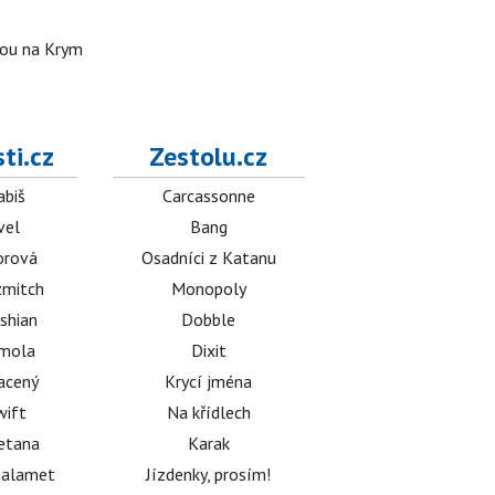
stou na Krym
ti.cz
Zestolu.cz
abiš
Carcassonne
vel
Bang
orová
Osadníci z Katanu
mitch
Monopoly
shian
Dobble
émola
Dixit
acený
Krycí jména
wift
Na křídlech
etana
Karak
halamet
Jízdenky, prosím!