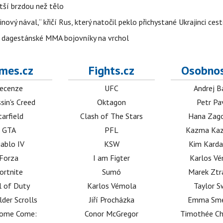
tší brzdou než tělo
inový nával,“ křičí Rus, který natočil peklo přichystané Ukrajinci ce
o dagestánské MMA bojovníky na vrchol
mes.cz
Fights.cz
Osobnos
ecenze
UFC
Andrej B
sin's Creed
Oktagon
Petr Pa
tarfield
Clash of The Stars
Hana Zag
GTA
PFL
Kazma Kaz
iablo IV
KSW
Kim Karda
Forza
I am Figter
Karlos V
ortnite
Sumó
Marek Ztr
l of Duty
Karlos Vémola
Taylor S
lder Scrolls
Jiří Procházka
Emma Sm
dome Come:
Conor McGregor
Timothée C