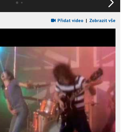
Přidat video
|
Zobrazit vše