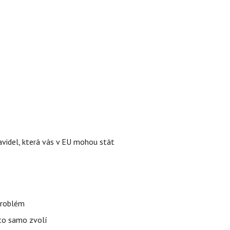
videl, která vás v EU mohou stát
 problém
uto samo zvolí