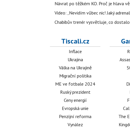
Návrat po těžkém KO. Proč je hlava vě
Video: „Nevidím vůbec nic! Jaký adrenal
Chabibův trenér vysvětluje, co dostal
Tiscali.cz
Ga
Inflace
R
Ukrajina
Assas
Válka na Ukrajině
S
Migrační politika
ME ve fotbale 2024
D
Ruský prezident
Ceny energií
F
Evropská unie
Cal
Penzijní reforma
The E
Vynález
King