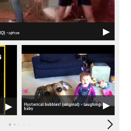
HQ) -ɔpϟɔɐ
Hysterical bubbles! (original) - laughing
JFL 
baby
Eat 