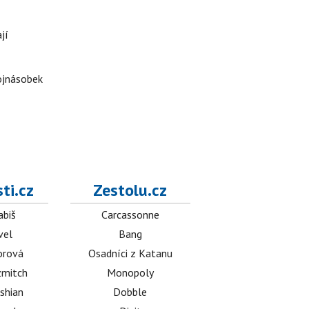
jí
rojnásobek
ti.cz
Zestolu.cz
abiš
Carcassonne
vel
Bang
orová
Osadníci z Katanu
mitch
Monopoly
shian
Dobble