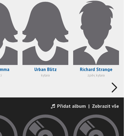
lemma
Urban Blitz
Richard Strange
cí
kytara
zpěv, kytara
Přidat album
|
Zobrazit vše