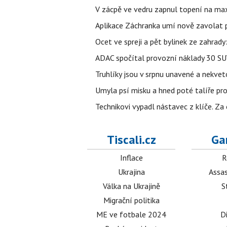
V zácpě ve vedru zapnul topení na max
Aplikace Záchranka umí nově zavolat ps
Ocet ve spreji a pět bylinek ze zahrady
ADAC spočítal provozní náklady 30 SUV 
Truhlíky jsou v srpnu unavené a nekve
Umyla psí misku a hned poté talíře pro 
Technikovi vypadl nástavec z klíče. Za 
Tiscali.cz
Ga
Inflace
R
Ukrajina
Assas
Válka na Ukrajině
S
Migrační politika
ME ve fotbale 2024
D