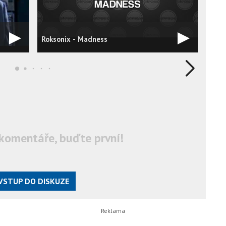
Kick
Roksonix - Madness
Mad
komentáře, buďte první!
VSTUP DO DISKUZE