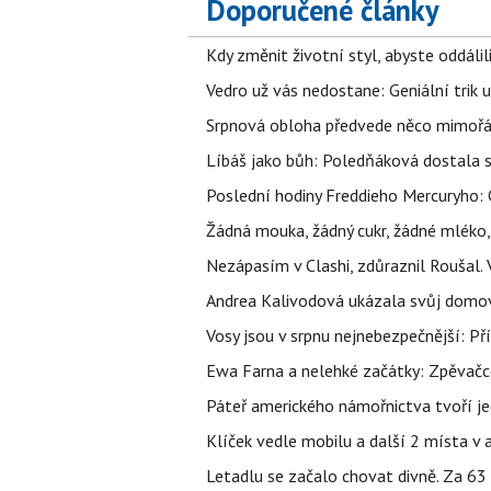
Doporučené články
Kdy změnit životní styl, abyste oddáli
Vedro už vás nedostane: Geniální trik 
Srpnová obloha předvede něco mimořád
Líbáš jako bůh: Poledňáková dostala s
Poslední hodiny Freddieho Mercuryho: 
Žádná mouka, žádný cukr, žádné mléko,
Nezápasím v Clashi, zdůraznil Roušal. 
Andrea Kalivodová ukázala svůj domov:
Vosy jsou v srpnu nejnebezpečnější: Pří
Ewa Farna a nelehké začátky: Zpěvačce,
Páteř amerického námořnictva tvoří jedi
Klíček vedle mobilu a další 2 místa v 
Letadlu se začalo chovat divně. Za 63