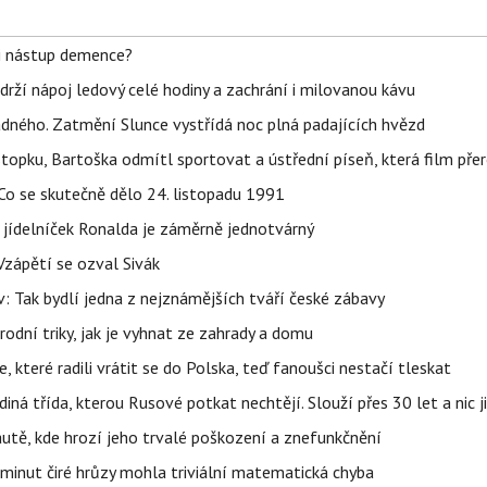
li nástup demence?
udrží nápoj ledový celé hodiny a zachrání i milovanou kávu
ného. Zatmění Slunce vystřídá noc plná padajících hvězd
topku, Bartoška odmítl sportovat a ústřední píseň, která film pře
Co se skutečně dělo 24. listopadu 1991
 jídelníček Ronalda je záměrně jednotvárný
Vzápětí se ozval Sivák
 Tak bydlí jedna z nejznámějších tváří české zábavy
rodní triky, jak je vyhnat ze zahrady a domu
 které radili vrátit se do Polska, teď fanoušci nestačí tleskat
ná třída, kterou Rusové potkat nechtějí. Slouží přes 30 let a nic j
autě, kde hrozí jeho trvalé poškození a znefunkčnění
 minut čiré hrůzy mohla triviální matematická chyba