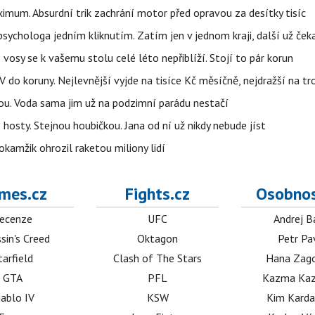
imum. Absurdní trik zachrání motor před opravou za desítky tisíc
ychologa jedním kliknutím. Zatím jen v jednom kraji, další už čeka
: vosy se k vašemu stolu celé léto nepřiblíží. Stojí to pár korun
do koruny. Nejlevnější vyjde na tisíce Kč měsíčně, nejdražší na t
tou. Voda sama jim už na podzimní parádu nestačí
hosty. Stejnou houbičkou. Jana od ní už nikdy nebude jíst
okamžik ohrozil raketou miliony lidí
mes.cz
Fights.cz
Osobnos
ecenze
UFC
Andrej B
sin's Creed
Oktagon
Petr Pa
tarfield
Clash of The Stars
Hana Zag
GTA
PFL
Kazma Kaz
iablo IV
KSW
Kim Karda