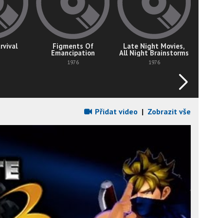
rvival
Figments Of
Late Night Movies,
Emancipation
All Night Brainstorms
1976
1976
Přidat video
|
Zobrazit vše