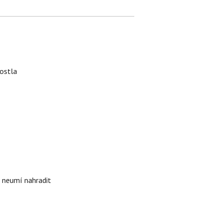
rostla
i neumí nahradit