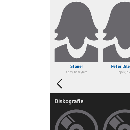
Stoner
Peter Di
zpěv, baskytara
zpěv, bi
Diskografie