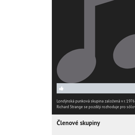
Londýnská punková skupina založená v r. 1976.
Richard Strange se později rozhoduje pro sólo
Členové skupiny