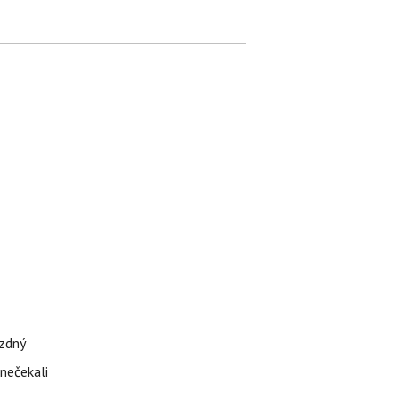
ázdný
 nečekali