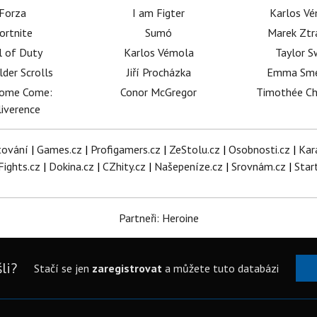
Forza
I am Figter
Karlos V
ortnite
Sumó
Marek Ztr
l of Duty
Karlos Vémola
Taylor S
lder Scrolls
Jiří Procházka
Emma Sm
dome Come:
Conor McGregor
Timothée C
iverence
tování
|
Games.cz
|
Profigamers.cz
|
ZeStolu.cz
|
Osobnosti.cz
|
Kar
Fights.cz
|
Dokina.cz
|
CZhity.cz
|
Našepeníze.cz
|
Srovnám.cz
|
Star
Partneři: Heroine
li?
Stačí se jen
zaregistrovat
a můžete tuto databázi