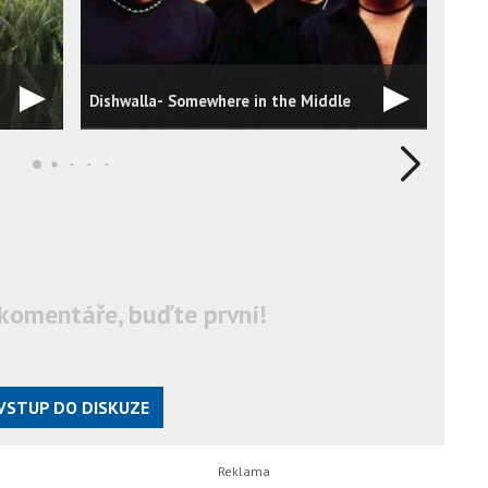
Dishwalla- Somewhere in the Middle
Dishw
komentáře, buďte první!
VSTUP DO DISKUZE