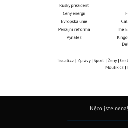
Ruský prezident
Ceny energií
F
Evropská unie
Cal
Penzijní reforma
The E
Vynález
King
Del
Tiscali.cz
|
Zprávy
|
Sport
|
Ženy
|
Ces
Moulík.cz
|
Něco jste nenaš