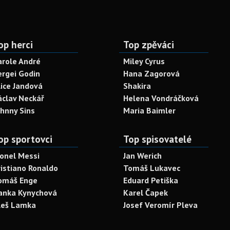
op herci
Top zpěváci
arole André
Miley Cyrus
ergei Godin
Hana Zagorová
lice Jandová
Shakira
áclav Neckář
Helena Vondráčková
ohnny Sins
Maria Baimler
op sportovci
Top spisovatelé
ionel Messi
Jan Werich
ristiano Ronaldo
Tomáš Lukavec
omáš Enge
Eduard Petiška
anka Kynychová
Karel Čapek
leš Lamka
Josef Veromír Pleva