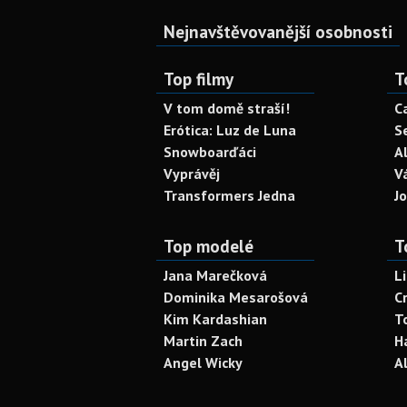
Nejnavštěvovanější osobnosti
Top filmy
T
V tom domě straší!
C
Erótica: Luz de Luna
S
Snowboarďáci
A
Vyprávěj
V
Transformers Jedna
J
Top modelé
T
Jana Marečková
L
Dominika Mesarošová
C
Kim Kardashian
T
Martin Zach
H
Angel Wicky
A