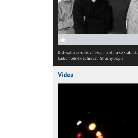
Dishwalla je rocková skupina, která se stala sl
klubu hodněkrát hrávali.
Stručný popis
Videa