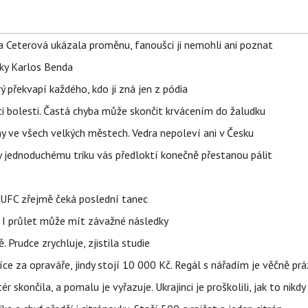
la Ceterová ukázala proměnu, fanoušci ji nemohli ani poznat
tky Karlos Benda
ý překvapí každého, kdo ji zná jen z pódia
ti bolesti. Častá chyba může skončit krvácením do žaludku
ahy ve všech velkých městech. Vedra nepoleví ani v Česku
íky jednoduchému triku vás předloktí konečně přestanou pálit
v UFC zřejmě čeká poslední tanec
 I průlet může mít závažné následky
 Prudce zrychluje, zjistila studie
íce za opraváře, jindy stojí 10 000 Kč. Regál s nářadím je věčně pr
ér skončila, a pomalu je vyřazuje. Ukrajinci je proškolili, jak to nikdy