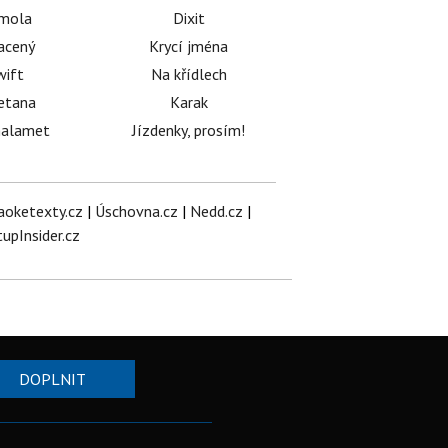
émola
Dixit
acený
Krycí jména
wift
Na křídlech
etana
Karak
halamet
Jízdenky, prosím!
aoketexty.cz
|
Úschovna.cz
|
Nedd.cz
|
tupInsider.cz
DOPLNIT