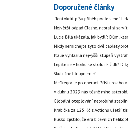
Doporučené články
„Tentokrát píšu příběh podle sebe." Le
Největší odpad Clashe, nebral si serví
Lucie Bílá ukázala, jak bydlí: Dům, kter
Nikdy nemíchejte tyto dvě tablety pro
Itálie vyhlásila nejvyšší stupeň výstr
Lepíte se v horku ke stolu i k židli? D
Skutečně hloupneme?
McGregor je po operaci. Příští rok ho 
V dubnu 2029 nás těsně mine asteroid.
Globální oteplování neprobíhá stabilně.
Krabička za 125 Kč z Actionu ušetří tis
Rusko zjistilo, že éra bitevních helikopt