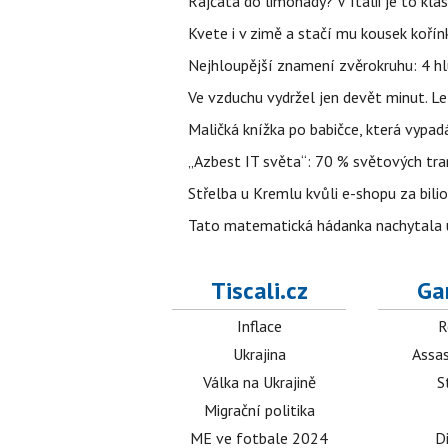
Rajčata do limonády? V Itálii je to klas
Kvete i v zimě a stačí mu kousek kořín
Nejhloupější znamení zvěrokruhu: 4 hl
Ve vzduchu vydržel jen devět minut. L
Maličká knížka po babičce, která vypad
„Azbest IT světa“: 70 % světových tra
Střelba u Kremlu kvůli e-shopu za bilio
Tato matematická hádanka nachytala už t
Tiscali.cz
Ga
Inflace
R
Ukrajina
Assas
Válka na Ukrajině
S
Migrační politika
ME ve fotbale 2024
D