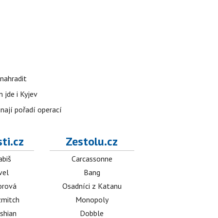
nahradit
 jde i Kyjev
znají pořadí operací
ti.cz
Zestolu.cz
abiš
Carcassonne
vel
Bang
orová
Osadníci z Katanu
mitch
Monopoly
shian
Dobble