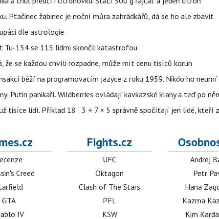
ika a chuť předčí i citrónovku. Stačí 500 g rajčat a jeden citrón
ku. Ptačinec žabinec je noční můra zahrádkářů, dá se ho ale zbavit
upáci dle astrologie
et Tu-154 se 115 lidmi skončil katastrofou
á, že se každou chvíli rozpadne, může mít cenu tisíců korun
nsakcí běží na programovacím jazyce z roku 1959. Nikdo ho neumí 
ny, Putin panikaří. Wildberries ovládají kavkazské klany a teď po něm
isíce lidí. Příklad 18 : 3 + 7 × 5 správně spočítají jen lidé, kteří 
mes.cz
Fights.cz
Osobnos
ecenze
UFC
Andrej B
sin's Creed
Oktagon
Petr Pa
tarfield
Clash of The Stars
Hana Zag
GTA
PFL
Kazma Kaz
iablo IV
KSW
Kim Karda