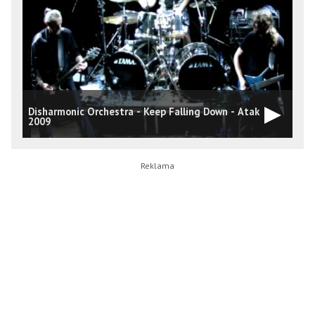
Disharmonic Orchestra - Keep Falling Down - Atak
H
2009
N