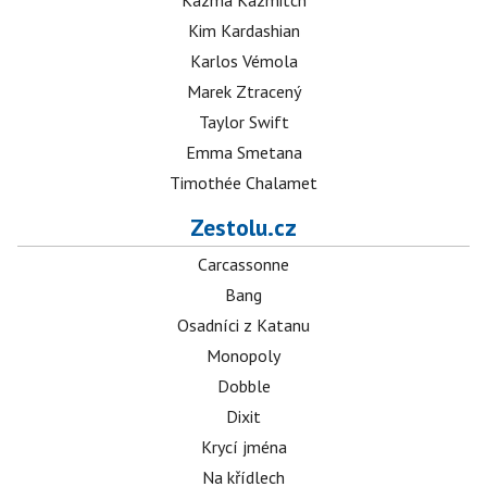
Kazma Kazmitch
Kim Kardashian
Karlos Vémola
Marek Ztracený
Taylor Swift
Emma Smetana
Timothée Chalamet
Zestolu.cz
Carcassonne
Bang
Osadníci z Katanu
Monopoly
Dobble
Dixit
Krycí jména
Na křídlech