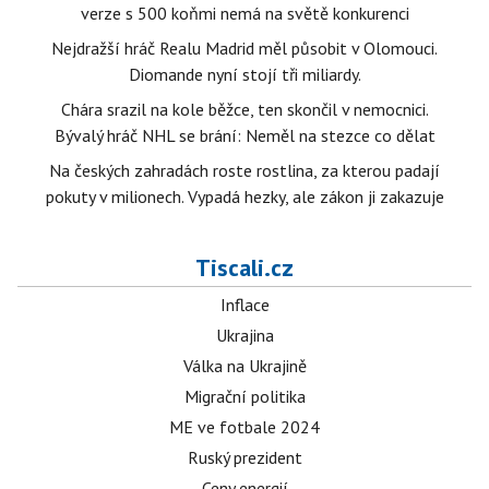
verze s 500 koňmi nemá na světě konkurenci
Nejdražší hráč Realu Madrid měl působit v Olomouci.
Diomande nyní stojí tři miliardy.
Chára srazil na kole běžce, ten skončil v nemocnici.
Bývalý hráč NHL se brání: Neměl na stezce co dělat
Na českých zahradách roste rostlina, za kterou padají
pokuty v milionech. Vypadá hezky, ale zákon ji zakazuje
Tiscali.cz
Inflace
Ukrajina
Válka na Ukrajině
Migrační politika
ME ve fotbale 2024
Ruský prezident
Ceny energií