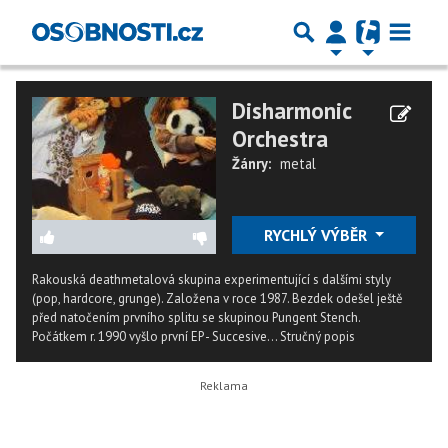
Disharmonic
Orchestra
Žánry:
metal
RYCHLÝ VÝBĚR
Rakouská deathmetalová skupina experimentující s dalšími styly
(pop, hardcore, grunge). Založena v roce 1987. Bezdek odešel ještě
před natočením prvního splitu se skupinou Pungent Stench.
Počátkem r. 1990 vyšlo první EP - Succesive...
Stručný popis