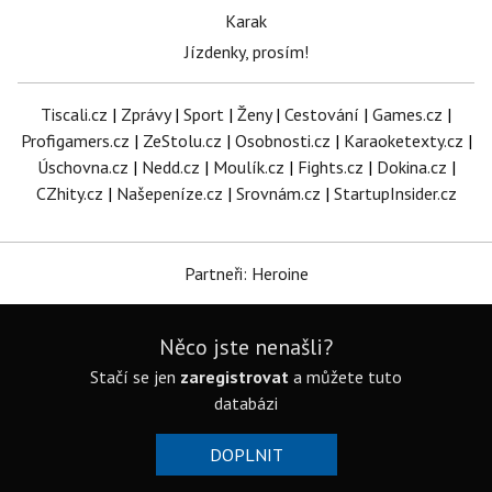
Karak
Jízdenky, prosím!
Tiscali.cz
|
Zprávy
|
Sport
|
Ženy
|
Cestování
|
Games.cz
|
Profigamers.cz
|
ZeStolu.cz
|
Osobnosti.cz
|
Karaoketexty.cz
|
Úschovna.cz
|
Nedd.cz
|
Moulík.cz
|
Fights.cz
|
Dokina.cz
|
CZhity.cz
|
Našepeníze.cz
|
Srovnám.cz
|
StartupInsider.cz
Partneři: Heroine
Něco jste nenašli?
Stačí se jen
zaregistrovat
a můžete tuto
databázi
DOPLNIT