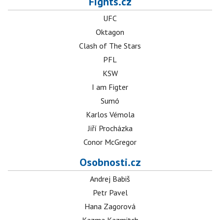
Fights.cz
UFC
Oktagon
Clash of The Stars
PFL
KSW
I am Figter
Sumó
Karlos Vémola
Jiří Procházka
Conor McGregor
Osobnosti.cz
Andrej Babiš
Petr Pavel
Hana Zagorová