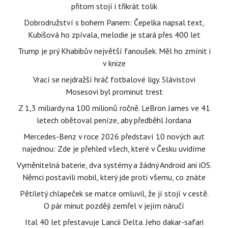
přitom stojí i třikrát tolik
Dobrodružství s bohem Panem: Čepelka napsal text,
Kubišová ho zpívala, melodie je stará přes 400 let
Trump je prý Khabibův největší fanoušek. Měl ho zmínit i
v knize
Vrací se nejdražší hráč fotbalové ligy. Slávistovi
Mosesovi byl prominut trest
Z 1,3 miliardy na 100 milionů ročně. LeBron James ve 41
letech obětoval peníze, aby předběhl Jordana
Mercedes-Benz v roce 2026 představí 10 nových aut
najednou: Zde je přehled všech, které v Česku uvidíme
Vyměnitelná baterie, dva systémy a žádný Android ani iOS.
Němci postavili mobil, který jde proti všemu, co znáte
Pětiletý chlapeček se matce omluvil, že jí stojí v cestě.
O pár minut později zemřel v jejím náručí
Ital 40 let přestavuje Lancii Delta. Jeho dakar-safari