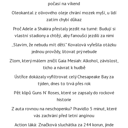
počasí na víkend
Oleokantal z olivového oleje chrání mozek myší, u lidí
zatím chybí důkaz
Proč Adele a Shakira přestaly jezdit na turné: Budují si
vlastní stadiony a chtějí, aby fanoušci jezdili za nimi
„Slavím, že nebudu mít děti." Kovalová vyřešila otázku
jednou provždy, litovat prý nebude
Zlom, který málem zničil Gaia Mesiah: Alkohol, závislost,
ticho a návrat k hudbě
Ústřice dokázaly vyfiltrovat celý Chesapeake Bay za
týden, dnes to trvá přes rok
Pět klipů Guns N‘ Roses, které se zapsaly do rockové
historie
Z auta rovnou na neschopenku? Pravidlo 5 minut, které
vás zachrání před letní angínou
Action láká: Značková sluchátka za 244 korun, jinde