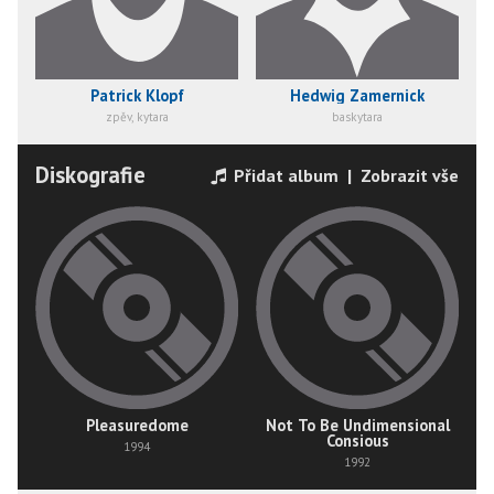
Patrick Klopf
Hedwig Zamernick
zpěv, kytara
baskytara
Diskografie
Přidat album
|
Zobrazit vše
Pleasuredome
Not To Be Undimensional
Consious
1994
1992