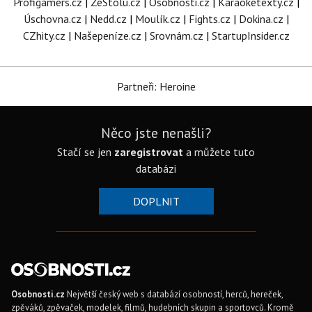
Profigamers.cz
|
ZeStolu.cz
|
Osobnosti.cz
|
Karaoketexty.cz
|
Úschovna.cz
|
Nedd.cz
|
Moulík.cz
|
Fights.cz
|
Dokina.cz
|
CZhity.cz
|
Našepeníze.cz
|
Srovnám.cz
|
StartupInsider.cz
Partneři: Heroine
Něco jste nenašli?
Stačí se jen
zaregistrovat
a můžete tuto
databázi
DOPLNIT
Osobnosti.cz
Největší český web s databází osobností, herců, hereček,
zpěváků, zpěvaček, modelek, filmů, hudebních skupin a sportovců. Kromě