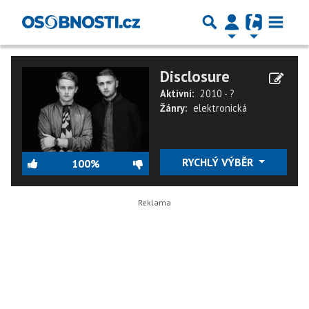
Disclosure
Aktivní:
2010 - ?
Žánry:
elektronická
RYCHLÝ VÝBĚR
100%