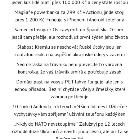
jeden kus lidé platí přes 100 000 Kč a ceny stále rostou
MagSafe powerbanka za 299 Kč v Actionu, jinde stojí
přes 1 200 Kč. Funguje s iPhonem i Android telefony
Samec orlosupa z Ostravy míří do Španělska. O tom,
jestli tam přežije, ale rozhodl už první týden jeho života
Slabost Kremlu se neschová: Ruské útoky jsou jen
zoufalou reakcí na úspěšné ukrajinské údery v zázemí
Sedmikráska na trávníku není plevel. Je to varovná
kontrolka, že váš trávník umírá a potřebuje zásah
Domácí past na vosy z PET lahve funguje, ale jen s
jednou přísadou. Bez ní chytáte včely a čmeláky, které
zahrada potřebuje
10 funkcí Androidu, o kterých většina lidí neví. Užitečné
vychytávky vám zpříjemní užívání telefonu každý den
„Nikdy do NATO nevstoupíme.“ Zalužnyj po 12 letech
rozhodil iluze Ukrajinců a navrhl jinou cestu, ale ani ta se
Rusům nelíbí