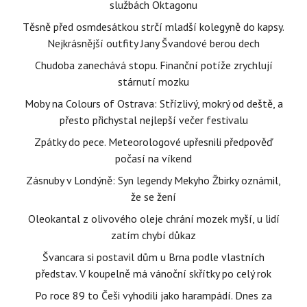
službách Oktagonu
Těsně před osmdesátkou strčí mladší kolegyně do kapsy.
Nejkrásnější outfity Jany Švandové berou dech
Chudoba zanechává stopu. Finanční potíže zrychlují
stárnutí mozku
Moby na Colours of Ostrava: Střízlivý, mokrý od deště, a
přesto přichystal nejlepší večer festivalu
Zpátky do pece. Meteorologové upřesnili předpověď
počasí na víkend
Zásnuby v Londýně: Syn legendy Mekyho Žbirky oznámil,
že se žení
Oleokantal z olivového oleje chrání mozek myší, u lidí
zatím chybí důkaz
Švancara si postavil dům u Brna podle vlastních
představ. V koupelně má vánoční skřítky po celý rok
Po roce 89 to Češi vyhodili jako harampádí. Dnes za