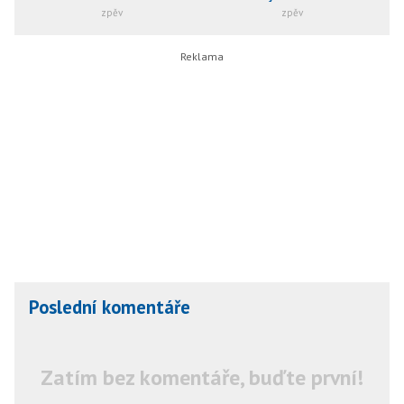
zpěv
zpěv
Poslední komentáře
Zatím bez komentáře, buďte první!